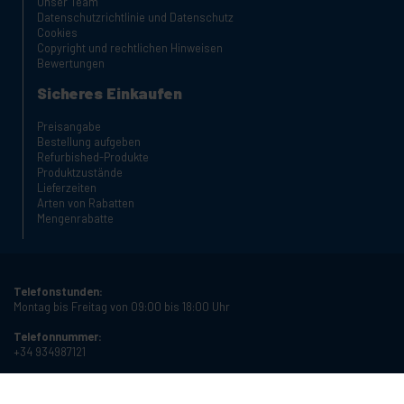
Unser Team
Datenschutzrichtlinie und Datenschutz
Cookies
Copyright und rechtlichen Hinweisen
Bewertungen
Sicheres Einkaufen
Preisangabe
Bestellung aufgeben
Refurbished-Produkte
Produktzustände
Lieferzeiten
Arten von Rabatten
Mengenrabatte
Telefonstunden:
Montag bis Freitag von 09:00 bis 18:00 Uhr
Telefonnummer:
+34 934987121
E-Mail:
info@cablematic.com