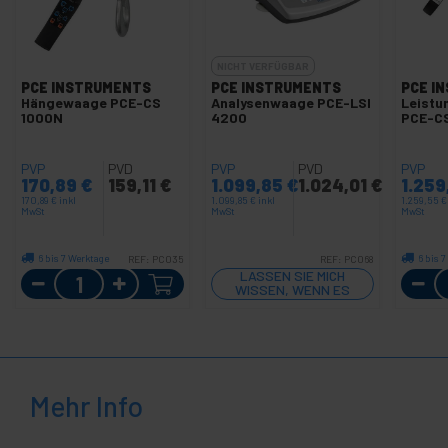
NICHT VERFÜGBAR
PCE INSTRUMENTS
PCE INSTRUMENTS
PCE I
Hängewaage PCE-CS
Analysenwaage PCE-LSI
Leistu
1000N
4200
PCE-C
PVP
PVD
PVP
PVD
PVP
170,89
€
159,11
€
1.099,85
€
1.024,01
€
1.25
170,89
€
inkl
1.099,85
€
inkl
1.259,55
€
MwSt
MwSt
MwSt
6 bis 7 Werktage
6 bis 
REF:
PC035
REF:
PC068
Menge
LASSEN SIE MICH
WISSEN, WENN ES
LAGER GIBT
Mehr Info