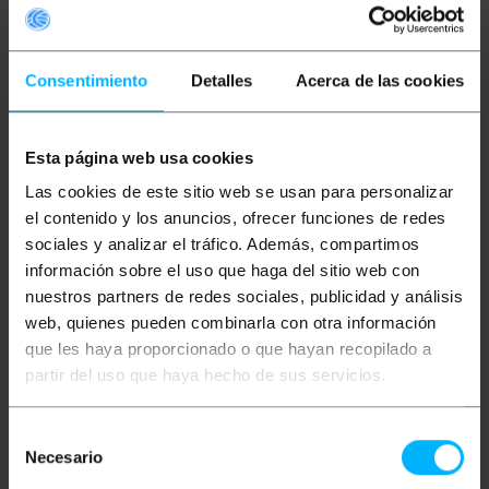
ermöglicht, genau zu wiegen. Sie ist mit einem
Haken und einer Fernbedienung für mehr Komfort
ausgestattet und hält einer Überlastung von bis zu
300 kg stand.Diese Hängewaage ist leicht,
wirtschaftlich und einfach zu bedienen. Dank seines
Consentimiento
Detalles
Acerca de las cookies
kompakten Designs ist es ideal für den Innenbereich
und seine Robustheit und Zuverlässigkeit machen
es ideal für diejenigen, die eine hochwertige und
kostengünstige Wägelösung suchen. Hergestellt von
Esta página web usa cookies
PCE mit der Referenz PCE-CS 300.
Las cookies de este sitio web se usan para personalizar
Spezifikationen
el contenido y los anuncios, ofrecer funciones de redes
Leichte und wirtschaftliche Hängewaage für
den internen Gebrauch.
sociales y analizar el tráfico. Además, compartimos
Maximaler Gewichtsbereich 300 kg (plus
información sobre el uso que haga del sitio web con
Überlast).
nuestros partners de redes sociales, publicidad y análisis
Es enthält eine Tara-Funktion für präzises
Wiegen.
web, quienes pueden combinarla con otra información
Es wird mit seinem Haken und einer
que les haya proporcionado o que hayan recopilado a
Fernbedienung geliefert.
Solide Oberfläche für den täglichen Einsatz in
partir del uso que haya hecho de sus servicios.
Industrie, Gewerbe, Transport und
Lebensmittel.
Werkskalibrierte Lieferung.
Selección
Necesario
de
consentimiento