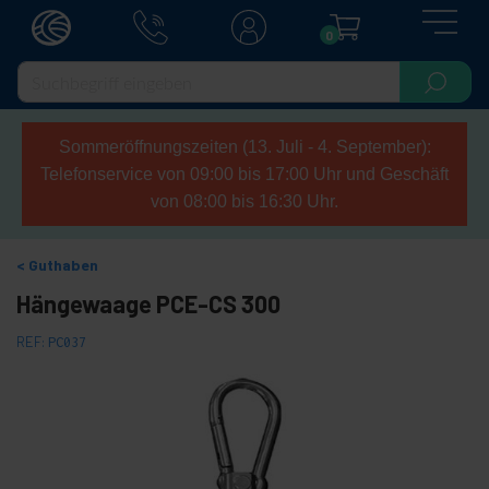
0
Sommeröffnungszeiten (13. Juli - 4. September):
Telefonservice von 09:00 bis 17:00 Uhr und Geschäft
von 08:00 bis 16:30 Uhr.
Guthaben
Hängewaage PCE-CS 300
REF:
PC037