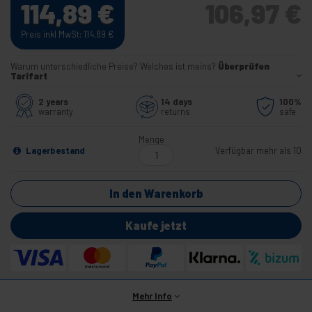
114,89
€
106,97
€
Preis inkl MwSt: 114,89
€
Warum unterschiedliche Preise? Welches ist meins?
Überprüfen
Tarifart
2 years
14 days
100%
warranty
returns
safe
Menge
Lagerbestand
Verfügbar mehr als 10
In den Warenkorb
Kaufe jetzt
Mehr Info