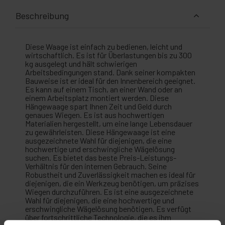
Beschreibung
Diese Waage ist einfach zu bedienen, leicht und
wirtschaftlich. Es ist für Überlastungen bis zu 300
kg ausgelegt und hält schwierigen
Arbeitsbedingungen stand. Dank seiner kompakten
Bauweise ist er ideal für den Innenbereich geeignet.
Es kann auf einem Tisch, an einer Wand oder an
einem Arbeitsplatz montiert werden. Diese
Hängewaage spart Ihnen Zeit und Geld durch
genaues Wiegen. Es ist aus hochwertigen
Materialien hergestellt, um eine lange Lebensdauer
zu gewährleisten. Diese Hängewaage ist eine
ausgezeichnete Wahl für diejenigen, die eine
hochwertige und erschwingliche Wägelösung
suchen. Es bietet das beste Preis-Leistungs-
Verhältnis für den internen Gebrauch. Seine
Robustheit und Zuverlässigkeit machen es ideal für
diejenigen, die ein Werkzeug benötigen, um präzises
Wiegen durchzuführen. Es ist eine ausgezeichnete
Wahl für diejenigen, die eine hochwertige und
erschwingliche Wägelösung benötigen. Es verfügt
über fortschrittliche Technologie, die es ihm