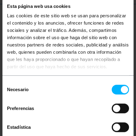
Esta página web usa cookies
Las cookies de este sitio web se usan para personalizar
Mehr Info
el contenido y los anuncios, ofrecer funciones de redes
sociales y analizar el tráfico. Además, compartimos
información sobre el uso que haga del sitio web con
Beschreibung
nuestros partners de redes sociales, publicidad y análisis
web, quienes pueden combinarla con otra información
que les haya proporcionado o que hayan recopilado a
Wärmematte oder Schreibtisch mit integrierter
Heizung. Es ist eine braune Kunstlederoberfläche, in
partir del uso que haya hecho de sus servicios.
die ein elektrisches Heizsystem integriert ist. Mit
Potentiometer zur Einstellung der Heizleistung.
Ideal für Arbeitstische, Schreibtische und kalte
Selección
Böden, auf denen der Benutzer viel Zeit im Sitzen
Necesario
verbringt, um zu verhindern, dass Hände oder Füße
de
kalt werden. Ideal für Arbeitsplätze, an denen sich
consentimiento
die Bediener nicht bewegen und der Tisch oder
Boden kalt ist. Es hat mehrere Anwendungen.
Preferencias
Spezifikationen
Wärmematte mit integrierter Heizung. Es
verfügt über ein Potentiometer zur
Estadística
Regulierung der Temperatur der thermischen