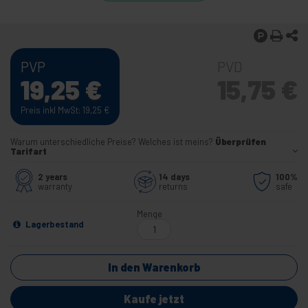
PVP
PVD
19,25
€
15,75
€
Preis inkl MwSt: 19,25
€
Warum unterschiedliche Preise? Welches ist meins?
Überprüfen
Tarifart
2 years
14 days
100%
warranty
returns
safe
Menge
Lagerbestand
In den Warenkorb
Kaufe jetzt