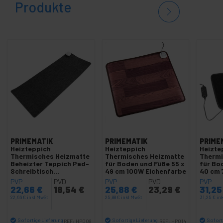
Produkte
PRIMEMATIK
PRIMEMATIK
PRIME
Heizteppich
Heizteppich
Heizte
Thermisches Heizmatte
Thermisches Heizmatte
Thermi
Beheizter Teppich Pad-
für Boden und Füße 55 x
für Bo
Schreibtisch
49 cm 100W Eichenfarbe
40 cm
dunkelgrau 80x32cm
PVP
PVD
PVP
PVD
PVP
77W
22,66
€
18,54
€
25,88
€
23,29
€
31,2
22,66
€
inkl MwSt
25,88
€
inkl MwSt
31,25
€
in
Sofortige Lieferung
Sofortige Lieferung
Sofort
REF:
HP008
REF:
HP014