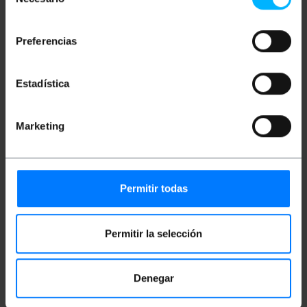
de
consentimiento
Preferencias
Maße und Gewichte
Estadística
Gewicht: 952 g
Produktgröße (Breite x Tiefe x Höhe): 8.5 x 11.1
x 16.7 cm
Anzahl der Produkte: 1
Marketing
Packungsgrösse: 27.0 x 17.0 x 9.0 cm
Dokumentation
Permitir todas
Produktdatei 1
Permitir la selección
Einstufung
Denegar