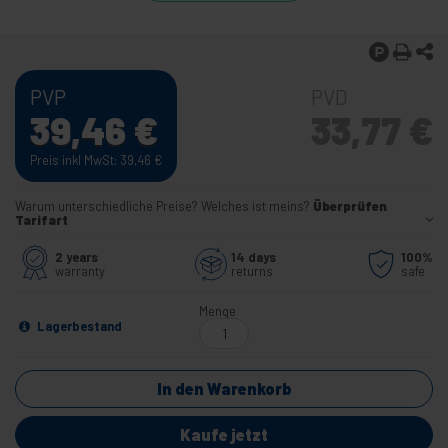
PVP
PVD
39,46
€
33,77
€
Preis inkl MwSt: 39,46
€
Warum unterschiedliche Preise? Welches ist meins?
Überprüfen
Tarifart
2 years
14 days
100%
warranty
returns
safe
Menge
Lagerbestand
In den Warenkorb
Kaufe jetzt