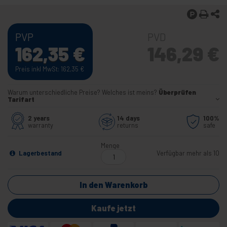
PVP
PVD
162,35
€
146,29
€
Preis inkl MwSt: 162,35
€
Warum unterschiedliche Preise? Welches ist meins?
Überprüfen
Tarifart
2 years
14 days
100%
warranty
returns
safe
Menge
Lagerbestand
Verfügbar mehr als 10
In den Warenkorb
Kaufe jetzt