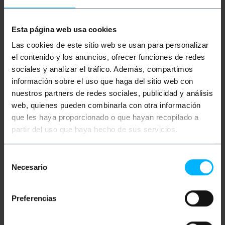
Beschreibung
Esta página web usa cookies
Las cookies de este sitio web se usan para personalizar
el contenido y los anuncios, ofrecer funciones de redes
Unipolares Kabel H07Z1-K, bestehend aus einer
halogenfreien thermoplastischen Mischung, frei von
sociales y analizar el tráfico. Además, compartimos
Materialien, die im Brandfall giftige Gase entwickeln
información sobre el uso que haga del sitio web con
können. Geeignet für die Installation in Umgebungen,
in denen ein hoher Brandschutz erforderlich ist.
nuestros partners de redes sociales, publicidad y análisis
Flexibles und rutschfestes Kabel für einfache
web, quienes pueden combinarla con otra información
Installation per Pipeline. Geeignet für
que les haya proporcionado o que hayan recopilado a
Geschäftsräume, IT-Zentren, Schulen,
Krankenhäuser, Sporthallen usw. Entspricht der CPR
partir del uso que haya hecho de sus servicios.
(Construction Product Regulation) UNE-EN 50575:
2014 / A1: 2016.
Selección
Technische Daten
Necesario
200 m Spule eines flexiblen unipolaren
de
schwarzen Elektrokabels zur Identifizierung
consentimiento
als Phasenleiter. Abschnitt 2,5 mm².
Keine Emission ätzender Gase, geringere
Preferencias
Emission giftiger Gase, geringe
Rauchemission, geringe Rauchopazität,
geringe Wärmeabgabe.