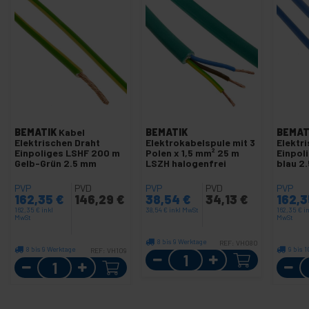
BEMATIK
Kabel
BEMATIK
BEMAT
Elektrischen Draht
Elektrokabelspule mit 3
Elektr
Einpoliges LSHF 200 m
Polen x 1,5 mm² 25 m
Einpoliges LS
Gelb-Grün 2.5 mm
LSZH halogenfrei
blau 2
PVP
PVD
PVP
PVD
PVP
162,35
€
146,29
€
38,54
€
34,13
€
162,
162,35
€
inkl
38,54
€
inkl MwSt
162,35
€
i
MwSt
MwSt
8 bis 9 Werktage
REF:
VH080
8 bis 9 Werktage
9 bis 
REF:
VH109
Menge
Menge