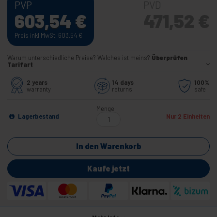
PVP
PVD
603,54
€
471,52
€
Preis inkl MwSt: 603,54
€
Warum unterschiedliche Preise? Welches ist meins?
Überprüfen
Tarifart
2 years
14 days
100%
warranty
returns
safe
Menge
Lagerbestand
Nur 2 Einheiten
In den Warenkorb
Kaufe jetzt