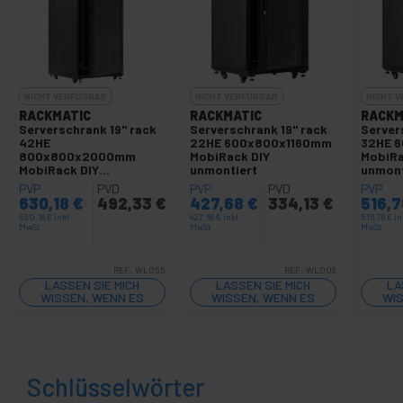
NICHT VERFÜGBAR
NICHT VERFÜGBAR
NICHT 
RACKMATIC
RACKMATIC
RACKM
Serverschrank 19" rack
Serverschrank 19" rack
Server
42HE
22HE 600x800x1160mm
32HE 
800x800x2000mm
MobiRack DIY
MobiRa
MobiRack DIY
unmontiert
unmont
unmontiert
PVP
PVD
PVP
PVD
PVP
630,18
€
492,33
€
427,68
€
334,13
€
516,
630,18
€
inkl
427,68
€
inkl
516,78
€
in
MwSt
MwSt
MwSt
REF:
WL055
REF:
WL002
LASSEN SIE MICH
LASSEN SIE MICH
LA
WISSEN, WENN ES
WISSEN, WENN ES
WIS
LAGER GIBT
LAGER GIBT
Schlüsselwörter