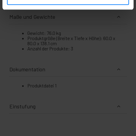
Maße und Gewichte
Gewicht: 76.0 kg
Produktgröße (Breite x Tiefe x Höhe): 60.0 x
80.0 x 138.1 cm
Anzahl der Produkte: 3
Dokumentation
Produktdatei 1
Einstufung