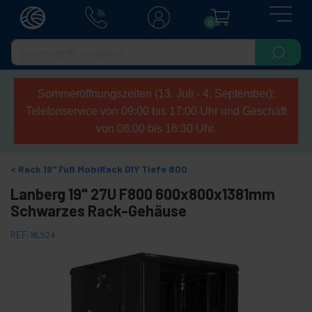
0
Sommeröffnungszeiten (13. Juli - 4. September):
Telefonservice von 09:00 bis 17:00 Uhr und Geschäft
von 08:00 bis 16:30 Uhr.
Rack 19" Fuß MobiRack DIY Tiefe 800
Lanberg 19" 27U F800 600x800x1381mm
Schwarzes Rack-Gehäuse
REF:
WL524