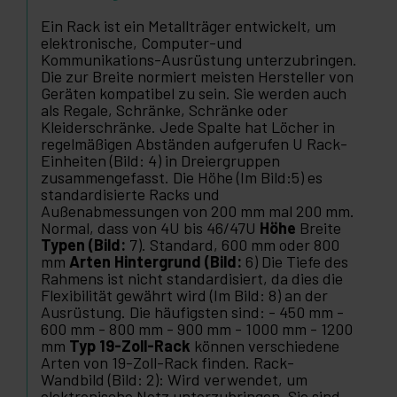
Ein Rack ist ein Metallträger entwickelt, um
elektronische, Computer-und
Kommunikations-Ausrüstung unterzubringen.
Die zur Breite normiert meisten Hersteller von
Geräten kompatibel zu sein. Sie werden auch
als Regale, Schränke, Schränke oder
Kleiderschränke. Jede Spalte hat Löcher in
regelmäßigen Abständen aufgerufen U Rack-
Einheiten (Bild: 4) in Dreiergruppen
zusammengefasst. Die Höhe (Im Bild:5) es
standardisierte Racks und
Außenabmessungen von 200 mm mal 200 mm.
Normal, dass von 4U bis 46/47U
Höhe
Breite
Typen (Bild:
7). Standard, 600 mm oder 800
mm
Arten Hintergrund (Bild:
6) Die Tiefe des
Rahmens ist nicht standardisiert, da dies die
Flexibilität gewährt wird (Im Bild: 8) an der
Ausrüstung. Die häufigsten sind: - 450 mm -
600 mm - 800 mm - 900 mm - 1000 mm - 1200
mm
Typ 19-Zoll-Rack
können verschiedene
Arten von 19-Zoll-Rack finden. Rack-
Wandbild (Bild: 2): Wird verwendet, um
elektronische Netz unterzubringen. Sie sind