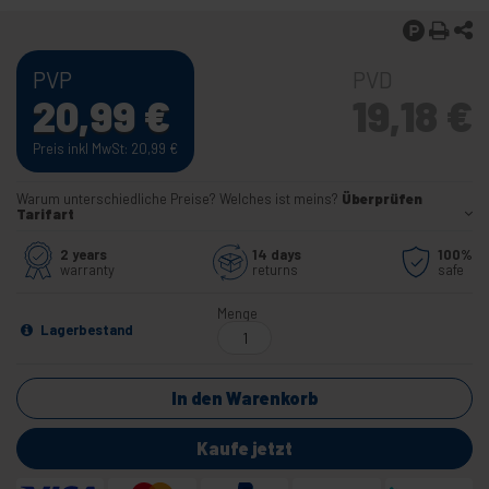
PVP
PVD
20,99
€
19,18
€
Preis inkl MwSt: 20,99
€
Warum unterschiedliche Preise? Welches ist meins?
Überprüfen
Tarifart
2 years
14 days
100%
warranty
returns
safe
Menge
Lagerbestand
In den Warenkorb
Kaufe jetzt