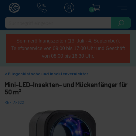
0
Sommeröffnungszeiten (13. Juli - 4. September):
Telefonservice von 09:00 bis 17:00 Uhr und Geschäft
von 08:00 bis 16:30 Uhr.
Fliegenklatsche und Insektenvernichter
Mini-LED-Insekten- und Mückenfänger für
50 m²
REF:
AH022