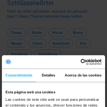
Schlüsselwörter
Hast du nicht gefunden, wonach du gesucht
hast? Diese Themen könnten Ihnen helfen
Fliege
Mücke
Motte
Biene
Wespe
töten
Insektizid
Anti
Parasiten
Schädlinge
Consentimiento
Detalles
Acerca de las cookies
Mehr Info
Esta página web usa cookies
Las cookies de este sitio web se usan para personalizar
Beschreibung
el contenido y los anuncios, ofrecer funciones de redes