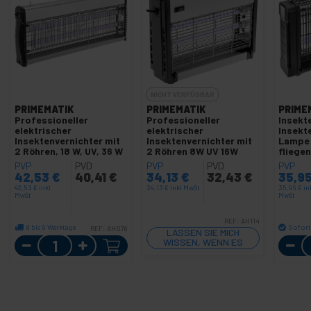
NICHT VERFÜGBAR
PRIMEMATIK
PRIMEMATIK
PRIME
Professioneller
Professioneller
Insekte
elektrischer
elektrischer
Insekt
Insektenvernichter mit
Insektenvernichter mit
Lampe 
2 Röhren, 18 W, UV, 36 W
2 Röhren 8W UV 16W
fliege
Fliege
PVP
PVD
PVP
PVD
PVP
42,53
€
40,41
€
34,13
€
32,43
€
35,9
42,53
€
inkl
34,13
€
inkl MwSt
35,95
€
in
MwSt
MwSt
REF:
AH114
8 bis 9 Werktage
Sofort
REF:
AH078
LASSEN SIE MICH
Menge
WISSEN, WENN ES
LAGER GIBT