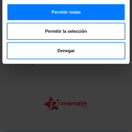
Maße und Gewichte
Permitir todas
Gewicht: 394 g
Produktgröße (Breite x Tiefe x Höhe): 8.0 x
Permitir la selección
10.0 x 18.0 cm
Anzahl der Produkte: 1
Packungsgrösse: 20.0 x 13.0 x 9.0 cm
Denegar
Einstufung