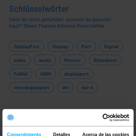
Schlüsselwörter
Hast du nicht gefunden, wonach du gesucht
hast? Diese Themen könnten Ihnen helfen
DisplayPort
Display
Port
Digital
video
audio
Monitor
Bildschirm
FullHd
HDMI
displayport
mini displayport
dvi
dvi-d
Mehr Info
Consentimiento
Detalles
Acerca de las cookies