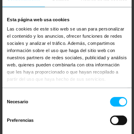
Beschreibung
Esta página web usa cookies
Las cookies de este sitio web se usan para personalizar
Passiver MiniDisplayPort-zu-HDMI-Adapter.
Passiver Adapter, der die Kompatibilität des
el contenido y los anuncios, ofrecer funciones de redes
miniDisplayPort-Ausgangs verbessert. Eine
sociales y analizar el tráfico. Además, compartimos
hervorragende Alternative für Grafikkarten, die
diesen Standard benötigen, um ihr volles Potenzial
información sobre el uso que haga del sitio web con
auszuschöpfen. Unterstützt FullHD-, 2K- und 4K-
nuestros partners de redes sociales, publicidad y análisis
Auflösungen bei 60Hz. Es hat an einem Ende einen
web, quienes pueden combinarla con otra información
männlichen miniDisplayPort-Eingang und am
anderen eine HDMI-Typ-B-Buchse.
que les haya proporcionado o que hayan recopilado a
partir del uso que haya hecho de sus servicios.
Spezifikationen
Mini DisplayPort zu passivem HDMI-Adapter.
Unterstützt eine Auflösung von bis zu
1920x1080p @ 60Hz.
Selección
Schließen Sie eine miniDisplayPort-
Necesario
de
Videoquelle an ein HDMI-Display an.
consentimiento
Passiver Adapter, der mit jedem DisplayPort-
Ausgang kompatibel ist.
Preferencias
Ideal für Grafikkarten ohne Multimode-
Ausgänge.
Kompatibel mit FullHD-, 2K- und 4K-