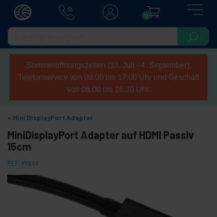
0
Sommeröffnungszeiten (13. Juli - 4. September):
Telefonservice von 09:00 bis 17:00 Uhr und Geschäft
von 08:00 bis 16:30 Uhr.
Mini DisplayPort Adapter
MiniDisplayPort Adapter auf HDMI Passiv
15cm
REF:
YR034