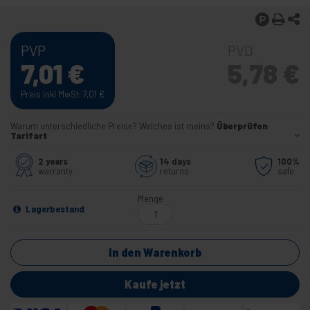
PVP
PVD
7,01
€
5,78
€
Preis inkl MwSt: 7,01
€
Warum unterschiedliche Preise? Welches ist meins?
Überprüfen
Tarifart
2 years
14 days
100%
warranty
returns
safe
Menge
Lagerbestand
In den Warenkorb
Kaufe jetzt