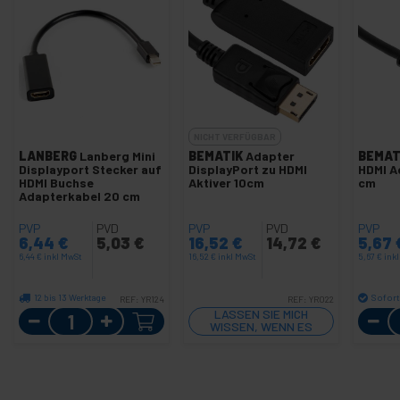
NICHT VERFÜGBAR
LANBERG
Lanberg Mini
BEMATIK
Adapter
BEMAT
Displayport Stecker auf
DisplayPort zu HDMI
HDMI A
HDMI Buchse
Aktiver 10cm
cm
Adapterkabel 20 cm
PVP
PVD
PVP
PVD
PVP
6,44
€
5,03
€
16,52
€
14,72
€
5,67
6,44
€
inkl MwSt
16,52
€
inkl MwSt
5,67
€
ink
12 bis 13 Werktage
Sofort
REF:
YR124
REF:
YR022
Menge
LASSEN SIE MICH
WISSEN, WENN ES
LAGER GIBT