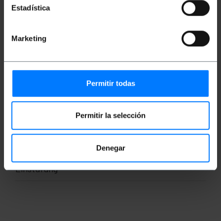
Auflösungen.
Estadística
An einem Ende hat es einen MiniDisplayPort-
Stecker und am anderen Ende eine HDMI-Typ-
B-Buchse.
Kabellänge: 15cm.
Marketing
Maße und Gewichte
Permitir todas
Gewicht: 33 g
Produktgröße (Breite x Tiefe x Höhe): 4.5 x
Permitir la selección
23.0 x 1.5 cm
Anzahl der Produkte: 1
Packungsgrösse: 19.8 x 13.8 x 1.5 cm
Denegar
Einstufung