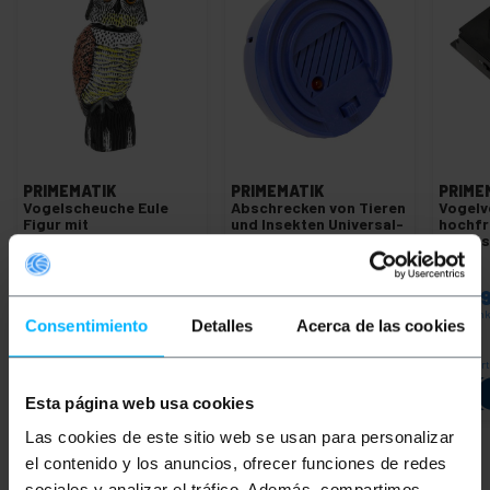
PRIMEMATIK
PRIMEMATIK
PRIME
Vogelscheuche Eule
Abschrecken von Tieren
Vogelv
Figur mit
und Insekten Universal-
hochfr
Reflektoraugen 40cm
Stecker Typ
Geräu
weiblich
PVP
PVD
PVP
PVD
PVP
12,35
€
10,86
€
9,64
€
7,53
€
26,6
12,35
€
inkl MwSt
9,64
€
inkl MwSt
26,69
€
in
Consentimiento
Detalles
Acerca de las cookies
Sofortige Lieferung
Sofortige Lieferung
Sofort
REF:
AH032
REF:
AH001
Menge
Menge
Esta página web usa cookies
Las cookies de este sitio web se usan para personalizar
el contenido y los anuncios, ofrecer funciones de redes
sociales y analizar el tráfico. Además, compartimos