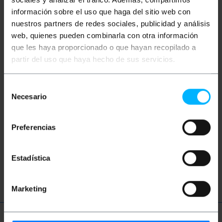
Schlüsselwörter
información sobre el uso que haga del sitio web con
nuestros partners de redes sociales, publicidad y análisis
Hast du nicht gefunden, wonach du gesucht
web, quienes pueden combinarla con otra información
hast? Diese Themen könnten Ihnen helfen
que les haya proporcionado o que hayan recopilado a
partir del uso que haya hecho de sus servicios.
Schädlinge
Insekten
Fliegen
Selección
Necesario
Moskitos
Tür
Fenster
de
consentimiento
Magnetverschluss
Insektenschutz
Preferencias
Sofortiger
Selbstklebend
Estadística
Fliegengitter
Marketing