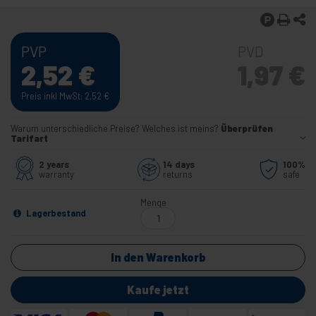
PVP
PVD
2,52
€
1,97
€
Preis inkl MwSt: 2,52
€
Warum unterschiedliche Preise? Welches ist meins?
Überprüfen
Tarifart
2 years
14 days
100%
warranty
returns
safe
Menge
Lagerbestand
In den Warenkorb
Kaufe jetzt