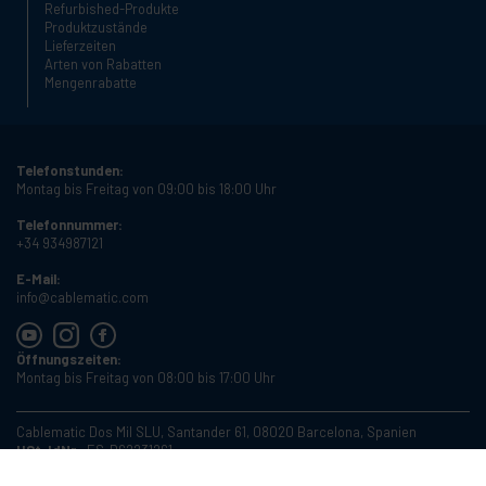
Refurbished-Produkte
Produktzustände
Lieferzeiten
Arten von Rabatten
Mengenrabatte
Telefonstunden:
Montag bis Freitag von 09:00 bis 18:00 Uhr
Telefonnummer:
+34 934987121
E-Mail:
info@cablematic.com
Öffnungszeiten:
Montag bis Freitag von 08:00 bis 17:00 Uhr
Cablematic Dos Mil SLU, Santander 61, 08020 Barcelona, Spanien
USt-IdNr.:
ES-B62231261