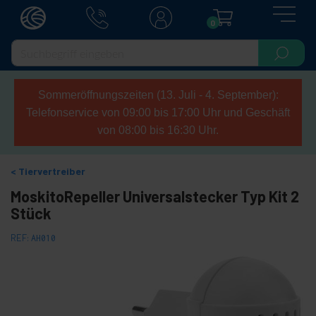
0
Sommeröffnungszeiten (13. Juli - 4. September):
Telefonservice von 09:00 bis 17:00 Uhr und Geschäft
von 08:00 bis 16:30 Uhr.
Tiervertreiber
MoskitoRepeller Universalstecker Typ Kit 2
Stück
REF:
AH010