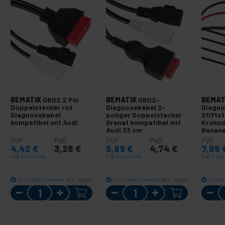
BEMATIK
OBD2 2 Pin
BEMATIK
OBD2-
BEMAT
Doppelstecker rot
Diagnosekabel 2-
Diagno
Diagnosekabel
poliger Doppelstecker
Stifts
kompatibel mit Audi
Granat kompatibel mit
Krokod
Audi 33 cm
Banan
kompat
PVP
PVD
PVP
PVD
PVP
Fahrze
4,42
€
3,28
€
5,89
€
4,74
€
7,85
Gruppe
4,42
€
inkl MwSt
5,89
€
inkl MwSt
7,85
€
ink
Sofortige Lieferung
Sofortige Lieferung
Sofort
REF:
OB173
REF:
OB175
Menge
Menge