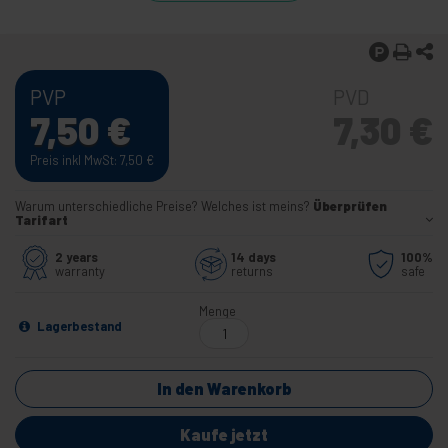
PVP
PVD
7,50
€
7,30
€
Preis inkl MwSt: 7,50
€
Warum unterschiedliche Preise? Welches ist meins?
Überprüfen
Tarifart
2 years
14 days
100%
warranty
returns
safe
Menge
Lagerbestand
In den Warenkorb
Kaufe jetzt