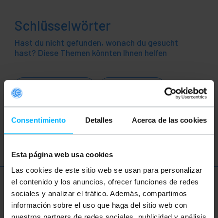
Schlüsselwörter
Hast du nicht gefunden, wonach du gesucht
hast? Diese Themen könnten Ihnen helfen
Motorraddiagnose
Autodiagnose
OBD-Kabel
OBD2-Kabel
Auto
Consentimiento
Detalles
Acerca de las cookies
Automobil
Fahrzeug
Elektronik
Esta página web usa cookies
Las cookies de este sitio web se usan para personalizar
el contenido y los anuncios, ofrecer funciones de redes
Mehr Info
sociales y analizar el tráfico. Además, compartimos
información sobre el uso que haga del sitio web con
nuestros partners de redes sociales, publicidad y análisis