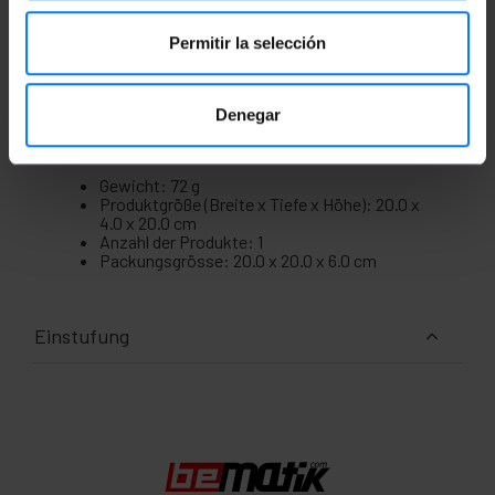
das OBDII-Protokoll verwenden.
Plug and Play: Keine zusätzliche Installation
oder Konfiguration erforderlich.
Permitir la selección
Denegar
Maße und Gewichte
Gewicht: 72 g
Produktgröße (Breite x Tiefe x Höhe): 20.0 x
4.0 x 20.0 cm
Anzahl der Produkte: 1
Packungsgrösse: 20.0 x 20.0 x 6.0 cm
Einstufung