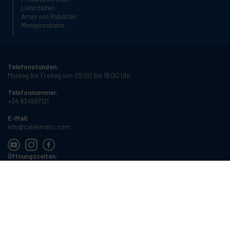
Lieferzeiten
Arten von Rabatten
Mengenrabatte
Telefonstunden:
Montag bis Freitag von 09:00 bis 18:00 Uhr
Telefonnummer:
+34 934987121
E-Mail:
info@cablematic.com
Öffnungszeiten:
Montag bis Freitag von 08:00 bis 17:00 Uhr
Cablematic Dos Mil SLU, Santander 61, 08020 Barcelona, Spanien
USt-IdNr.:
ES-B62231261