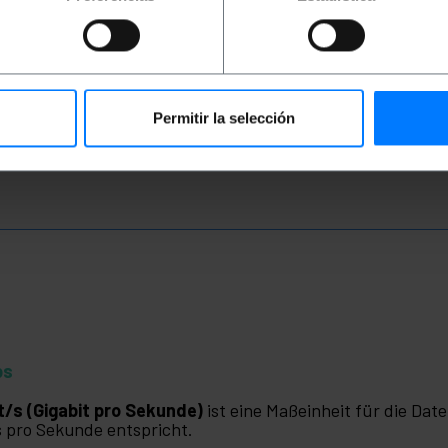
5 cm
Permitir la selección
ps
t/s (Gigabit pro Sekunde)
ist eine Maßeinheit für die Dat
s pro Sekunde entspricht.