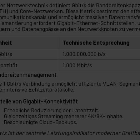
der Netzwerktechnik definiert Gbit/s die Bandbreitenkapaz
TH) und Core-Netzwerken. Diese Metrik bestimmt den effe
munikationskanals und ermöglicht massiven Datentransfer
lementierung erfordert Gigabit-Ethernet-Schnittstellen, um
uern und Datenengpässe an den Netzwerkknoten zu verm
nheit
Technische Entsprechung
Gbit/s
1.000.000.000 b/s
pazität
1.000 Mbit/s
ndbreitenmanagement
e 1 Gbit/s Verbindung ermöglicht effiziente VLAN-Segment
enintensive Echtzeitprotokolle.
teile von Gigabit-Konnektivität
Erhebliche Reduzierung der Latenzzeit.
Gleichzeitiges Streaming mehrerer 4K/8K-Inhalte.
Beschleunigte Cloud-Backups.
t/s ist der zentrale Leistungsindikator moderner Breitb