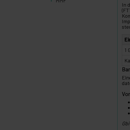
MMF
und
In 
Video
(FT
Licht
+
Kom
und
Imp
Ton
ste
+
Fotografie
Ei
+
Tools und
1 
Hardware
Sicherheit,
+
Ka
Alarme
Ba
und
Kontrolle
Ein
Elektronik
+
dat
und
Geräte
Vor
Zuhause
+
und
Betrieb
+
Freizeit
Gbi