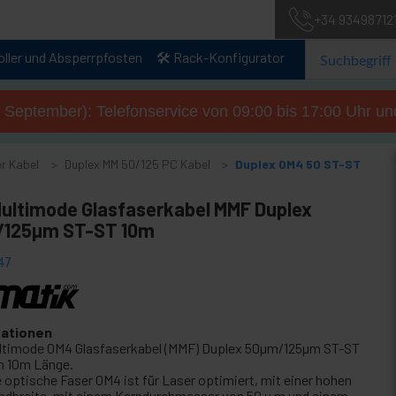
+34 93498712
oller und Absperrpfosten
🛠️ Rack-Konfigurator
. September): Telefonservice von 09:00 bis 17:00 Uhr un
r Kabel
Duplex MM 50/125 PC Kabel
Duplex OM4 50 ST-ST
ultimode Glasfaserkabel MMF Duplex
125µm ST-ST 10m
47
kationen
ltimode OM4 Glasfaserkabel (MMF) Duplex 50µm/125µm ST-ST
n 10m Länge.
e optische Faser OM4 ist für Laser optimiert, mit einer hohen
ndbreite, mit einem Kerndurchmesser von 50 µ m und einem