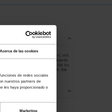
Acerca de las cookies
er OM4 ist für Laser optimiert, mit
messer von 125 µ m. Die Standards
cht eine Geschwindigkeit von bis zu
e-Technologie von 50µm/125µm, die
glicht.
 funciones de redes sociales
con nuestros partners de
ue les haya proporcionado o
Marketing