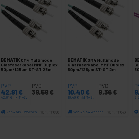
BEMATIK
OM4 Multimode
BEMATIK
OM4 Multimode
B
Glasfaserkabel MMF Duplex
Glasfaserkabel MMF Duplex
Gl
50µm/125µm ST-ST 25m
50µm/125µm ST-ST 2m
5
PVP
PVD
PVP
PVD
P
42,81
€
38,58
€
10,40
€
9,36
€
8
42,81
€
inkl MwSt
10,40
€
inkl MwSt
8,
Von 4 bis 5 Wochen
Von 3 bis 4 Wochen
REF:
FP050
REF:
FP043
Menge
Menge