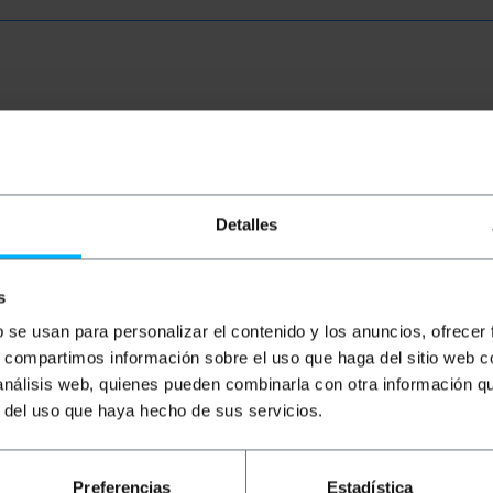
Detalles
Duplex 50µm/125µm ST-ST von 10m Länge. Die optische Fas
Kerndurchmesser von 50 µ m und einem Beschichtungsdurch
t (1 Gbit/s) Geschwindigkeiten. Der OM3-Standard ermögli
s
nung. OM4-Kabel verwenden Glasfaseroptimierte Multimod
igabit Ethernet in einer Entfernung von 550m (850nm) ermö
b se usan para personalizar el contenido y los anuncios, ofrecer
s, compartimos información sobre el uso que haga del sitio web 
 análisis web, quienes pueden combinarla con otra información q
r del uso que haya hecho de sus servicios.
he): 17.0 x 17.0 x 1.5 cm
Preferencias
Estadística