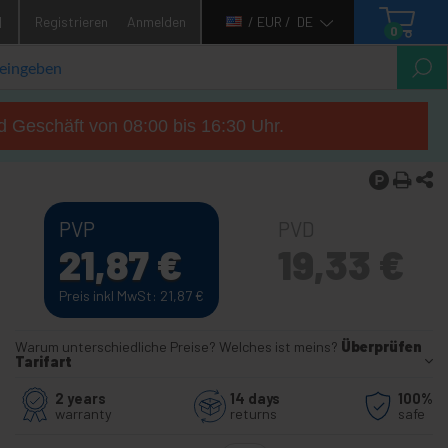
1
Registrieren
Anmelden
/ EUR /
DE
0
d Geschäft von 08:00 bis 16:30 Uhr.
PVP
PVD
21,87
€
19,33
€
Preis inkl MwSt: 21,87
€
Warum unterschiedliche Preise? Welches ist meins?
Überprüfen
Tarifart
2 years
14 days
100%
warranty
returns
safe