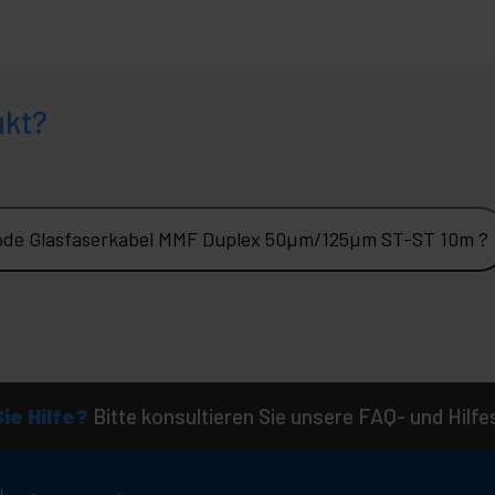
ukt?
ode Glasfaserkabel MMF Duplex 50µm/125µm ST-ST 10m ?
ie Hilfe?
Bitte konsultieren Sie unsere FAQ- und Hilfe