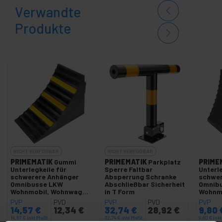
Verwandte
Produkte
NICHT VERFÜGBAR
NICHT VERFÜGBAR
PRIMEMATIK
Gummi
PRIMEMATIK
Parkplatz
PRIME
Unterlegkeile für
Sperre Faltbar
Unterle
schwerere Anhänger
Absperrung Schranke
schwer
Omnibusse LKW
Abschließbar Sicherheit
Omnib
Wohnmobil, Wohnwagen
in T Form
Wohnm
157x250x188 mm
dual
PVP
PVD
PVP
PVD
PVP
14,57
€
12,34
€
32,74
€
28,92
€
9,80
14,57
€
inkl MwSt
32,74
€
inkl MwSt
9,80
€
ink