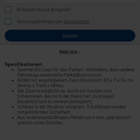
Brauchen Sie es dringend?
Nutzungsbedingungen
akzeptieren
Senden
Mehr Info
Spezifikationen
Sperren Sie Zaun für das Parken. Verhindern, dass andere
Fahrzeuge reservierte Parkplätze nutzen.
Größe mit angehobenem Zaun (blockiert): 63 x 11 x 34 cm
(Breite x Tiefe x Höhe).
Der Zaun ermöglicht es, durch ein System von
Scharnieren, das es in der Basis hat, zu steigen
(blockiert) und zu senken (entsperrt).
Schloss in der Struktur integriert. 3 Schlüssel werden
mitgeliefertder Sicherheit.
Aus widerstandsfähigem Metall von 4 mm, gelb lackiert
und mit roten Streifen.