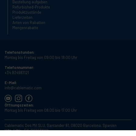
Bestellung aufgeben
Refurbished-Produkte
Produktzustände
Lieferzeiten
Arten von Rabatten
Mengenrabatte
Telefonstunden:
Montag bis Freitag von 09:00 bis 18:00 Uhr
Telefonnummer:
+34 934987121
E-Mail:
info@cablematic.com
Öffnungszeiten:
Montag bis Freitag von 08:00 bis 17:00 Uhr
Cablematic Dos Mil SLU, Santander 61, 08020 Barcelona, Spanien
USt-IdNr.:
ES-B62231261