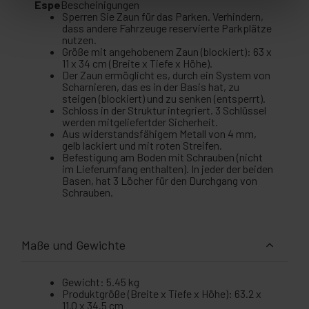
Espe
Bescheinigungen
Sperren Sie Zaun für das Parken. Verhindern,
dass andere Fahrzeuge reservierte Parkplätze
nutzen.
Größe mit angehobenem Zaun (blockiert): 63 x
11 x 34 cm (Breite x Tiefe x Höhe).
Der Zaun ermöglicht es, durch ein System von
Scharnieren, das es in der Basis hat, zu
steigen (blockiert) und zu senken (entsperrt).
Schloss in der Struktur integriert. 3 Schlüssel
werden mitgeliefertder Sicherheit.
Aus widerstandsfähigem Metall von 4 mm,
gelb lackiert und mit roten Streifen.
Befestigung am Boden mit Schrauben (nicht
im Lieferumfang enthalten). In jeder der beiden
Basen, hat 3 Löcher für den Durchgang von
Schrauben.
Maße und Gewichte
Gewicht: 5.45 kg
Produktgröße (Breite x Tiefe x Höhe): 63.2 x
11.0 x 34.5 cm