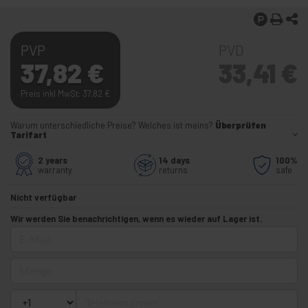
PVP
PVD
37,82
€
33,41
€
Preis inkl MwSt: 37,82
€
Warum unterschiedliche Preise? Welches ist meins?
Überprüfen
Tarifart
2 years
14 days
100%
warranty
returns
safe
Nicht verfügbar
Wir werden Sie benachrichtigen, wenn es wieder auf Lager ist.
E-Mail
Menge
Telefonnummer