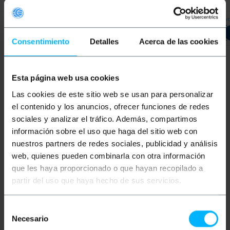
Sofort
REF:
SB054
REF:
SB058
LASSEN SIE MICH
LASSEN SIE MICH
WISSEN, WENN ES
WISSEN, WENN ES
Consentimiento
Detalles
Acerca de las cookies
LAGER GIBT
LAGER GIBT
Esta página web usa cookies
Schlüsselwörter
Las cookies de este sitio web se usan para personalizar
Hast du nicht gefunden, wonach du gesucht
el contenido y los anuncios, ofrecer funciones de redes
hast? Diese Themen könnten Ihnen helfen
sociales y analizar el tráfico. Además, compartimos
información sobre el uso que haga del sitio web con
nuestros partners de redes sociales, publicidad y análisis
Faltbare
Parksperre
Schloss
web, quienes pueden combinarla con otra información
que les haya proporcionado o que hayan recopilado a
Verkehrssignal
Signalisierung
Signal
partir del uso que haya hecho de sus servicios.
unterzeichnen
Plakat
Parkschranke
Selección
Necesario
Parkplatzschranke
Parken verboten
de