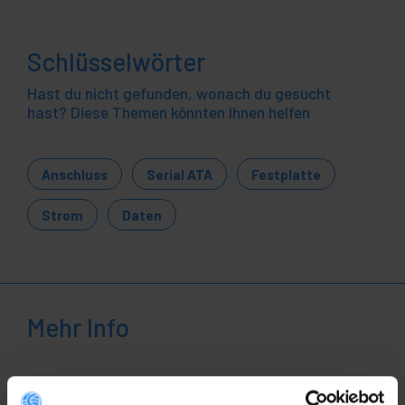
Schlüsselwörter
Hast du nicht gefunden, wonach du gesucht
hast? Diese Themen könnten Ihnen helfen
Anschluss
Serial ATA
Festplatte
Strom
Daten
Mehr Info
Beschreibung