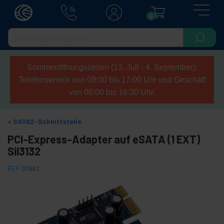
0
Sommeröffnungszeiten (13. Juli - 4. September):
Telefonservice von 09:00 bis 17:00 Uhr und Geschäft
von 08:00 bis 16:30 Uhr.
SATA2-Schnittstelle
PCI-Express-Adapter auf eSATA (1 EXT)
Sil3132
REF:
DT002