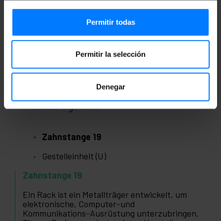
Permitir todas
Permitir la selección
Denegar
Fachbegriffe
Zahnstange 19
Gestelleinheit (U)
Zahnstange 19
Ein Rack ist ein Metallträger entwickelt, um
elektronische, Computer-und
Kommunikations-Ausrüstung unterzubringen.