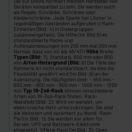
Die zur Breite normiert meisten Hersteller von
Geräten kompatibel zu sein. Sie werden auch
als Regale, Schränke, Schränke oder
Kleiderschränke. Jede Spalte hat Löcher in
regelmäßigen Abständen aufgerufen U Rack-
Einheiten (Bild: 4) in Dreiergruppen
zusammengefasst. Die Höhe (Im Bild:5) es
standardisierte Racks und
Außenabmessungen von 200 mm mal 200 mm.
Normal, dass von 4U bis 46/47U
Höhe
Breite
Typen (Bild:
7). Standard, 600 mm oder 800
mm
Arten Hintergrund (Bild:
6) Die Tiefe des
Rahmens ist nicht standardisiert, da dies die
Flexibilität gewährt wird (Im Bild: 8) an der
Ausrüstung. Die häufigsten sind: - 450 mm -
600 mm - 800 mm - 900 mm - 1000 mm - 1200
mm
Typ 19-Zoll-Rack
können verschiedene
Arten von 19-Zoll-Rack finden. Rack-
Wandbild (Bild: 2): Wird verwendet, um
elektronische Netz unterzubringen. Sie sind
die kleinsten und verankert zu Wand. Rack-
Pie (Im Bild: 1): Sie werden vor allem für
Server, UPS und Netzwerk-Elektronik
eingesetzt. Offene Rack (Im Bild: 3): Open