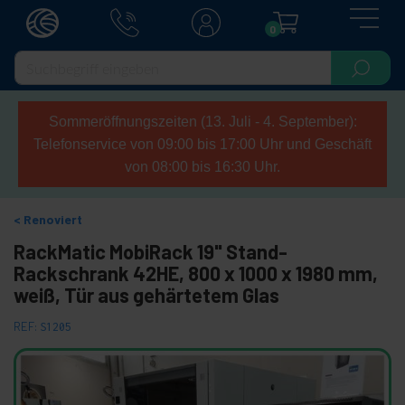
0
Sommeröffnungszeiten (13. Juli - 4. September):
Telefonservice von 09:00 bis 17:00 Uhr und Geschäft
von 08:00 bis 16:30 Uhr.
Renoviert
RackMatic MobiRack 19" Stand-
Rackschrank 42HE, 800 x 1000 x 1980 mm,
weiß, Tür aus gehärtetem Glas
REF:
S1205