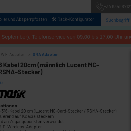
+34 93498712
oller und Absperrpfosten
🛠️ Rack-Konfigurator
. September): Telefonservice von 09:00 bis 17:00 Uhr un
WIFI Adapter
SMA Adapter
6 Kabel 20cm (männlich Lucent MC-
RSMA-Stecker)
93
kationen
-316-Kabel 20 cm (Lucent MC-Card-Stecker / RSMA-Stecker)
sierend auf Koaxialsteckern
rd an Zugangspunkten verwendet
2.11-Wireless-Adapter