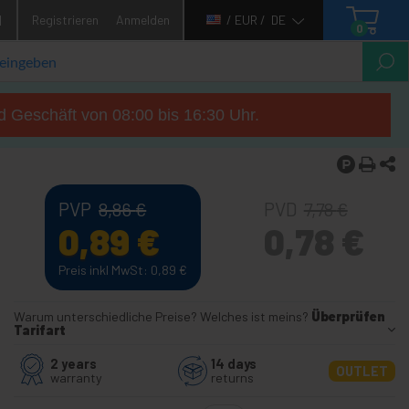
1
Registrieren
Anmelden
/ EUR /
DE
0
d Geschäft von 08:00 bis 16:30 Uhr.
PVP
PVD
8,86
€
7,78
€
0,89
€
0,78
€
Preis inkl MwSt: 0,89
€
Warum unterschiedliche Preise? Welches ist meins?
Überprüfen
Tarifart
2 years
14 days
OUTLET
warranty
returns