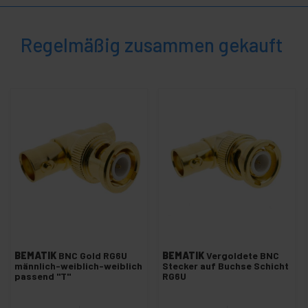
+
Antenne WIFI Kabel
Stecker GSM
Regelmäßig zusammen gekauft
+
TP-Link-Technologien
+
SCSI Zubehör
+
Ubiquiti-Netzwerke
Racks
+
und
Servern
Audio
+
und
Video
Licht
+
und
Ton
+
Fotografie
BEMATIK
BNC Gold RG6U
BEMATIK
Vergoldete BNC
männlich-weiblich-weiblich
Stecker auf Buchse Schicht
+
passend "T"
RG6U
Tools und
Hardware