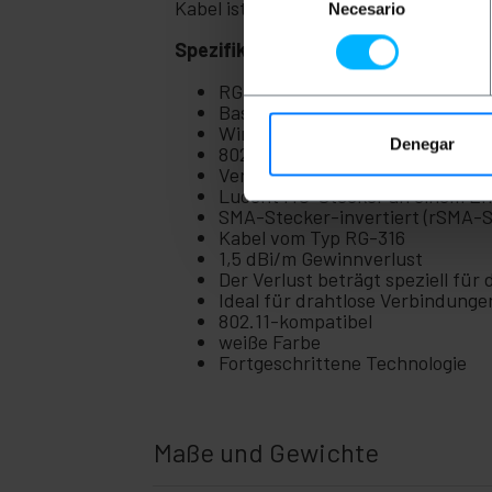
Kabel ist eine ideale Lösung für eine
Necesario
de
consentimiento
Spezifikationen
RG-316-Kabel 20 cm (Lucent MC
Basierend auf Koaxialsteckern
Wird an Zugangspunkten verwe
Denegar
802.11-Wireless-Adapter
Verbindung mit Antennen und d
Lucent MC-Stecker an einem E
SMA-Stecker-invertiert (rSMA-
Kabel vom Typ RG-316
1,5 dBi/m Gewinnverlust
Der Verlust beträgt speziell für 
Ideal für drahtlose Verbindunge
802.11-kompatibel
weiße Farbe
Fortgeschrittene Technologie
Maße und Gewichte