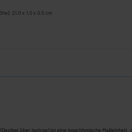
he): 21.0 x 1.0 x 0.5 cm
(Dezibel über Isotrop) ist eine logarithmische Maßeinheit,