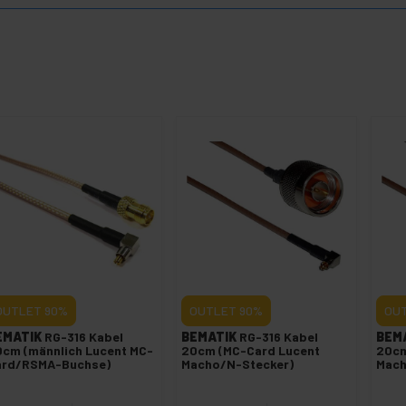
OUTLET
90%
OUTLET
90%
OU
EMATIK
RG-316 Kabel
BEMATIK
RG-316 Kabel
BEM
cm (männlich Lucent MC-
20cm (MC-Card Lucent
20cm
ard/RSMA-Buchse)
Macho/N-Stecker)
Mach