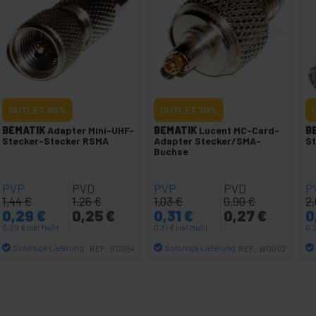
OUTLET
80%
OUTLET
70%
BEMATIK
Adapter Mini-UHF-
BEMATIK
Lucent MC-Card-
B
Stecker-Stecker RSMA
Adapter Stecker/SMA-
St
Buchse
PVP
PVD
PVP
PVD
P
1,44
€
1,26
€
1,03
€
0,90
€
2
0,29
€
0,25
€
0,31
€
0,27
€
0
0,29
€
inkl MwSt
0,31
€
inkl MwSt
0,
Sofortige Lieferung
Sofortige Lieferung
REF:
RG054
REF:
WG002
Menge
Menge