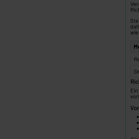
Ver
Ric
Ste
dah
wie
M
R
Sk
Ric
Ein
vor
Vor