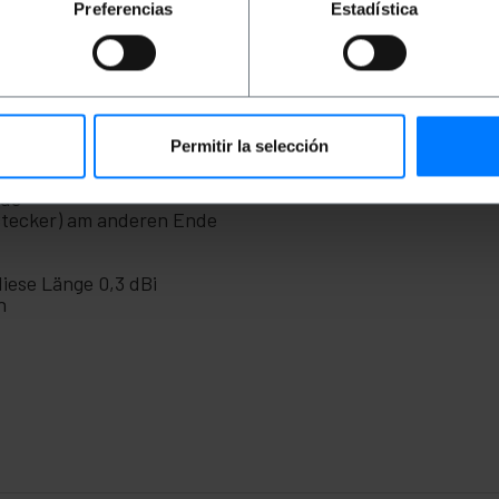
 sichere Verbindung mit einem guten Signal.
Preferencias
Estadística
-Card-Stecker / RSMA-Stecker)
ndet
Permitir la selección
eren Verkabelung
nde
Stecker) am anderen Ende
diese Länge 0,3 dBi
n