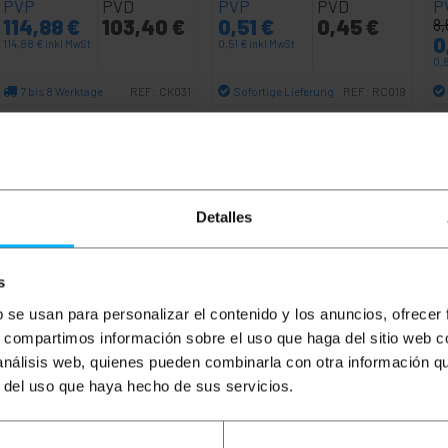
PVP
PVD
PVP
PVD
P
114,88
€
103,40
€
0,51
€
0,45
€
8,
0
114,88
€
inkl MwSt
0,51
€
inkl MwSt
0,
7 bis 8 Werktage
Sofortige Lieferung
REF:
CK031
REF:
RC019
Menge
Menge
Detalles
s
b se usan para personalizar el contenido y los anuncios, ofrecer
s, compartimos información sobre el uso que haga del sitio web 
 análisis web, quienes pueden combinarla con otra información q
r del uso que haya hecho de sus servicios.
alsteckern, ideal zum Anschluss von Antennen und deren V
 einen SMA-Stecker-invertiert (rSMA-Stecker) am andere
5 dBi/m, was bedeutet, dass der spezifische Verlust für d