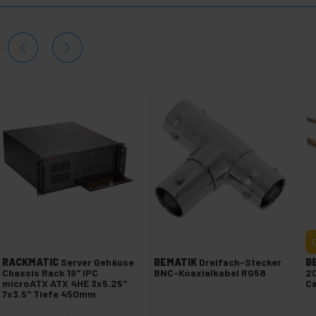
RACKMATIC
Server Gehäuse
BEMATIK
Dreifach-Stecker
B
Chassis Rack 19" IPC
BNC-Koaxialkabel RG58
20
microATX ATX 4HE 3x5.25"
C
7x3.5" Tiefe 450mm