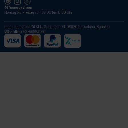
Öffnungszeiten:
Montag bis Freitag von 08:00 bis 17:00 Uhr
Cablematic Dos Mil SLU, Santander 61, 08020 Barcelona, Spanien
USt-IdNr.:
ES-B62231261