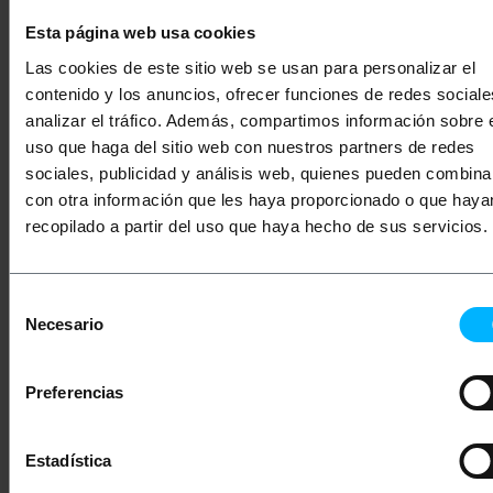
Anzahl der Etiketten pro Rolle: 1200
Einheiten.
Esta página web usa cookies
Rollendurchmesser: 82 mm.
Kerndurchmesser: 25,4 mm.
Las cookies de este sitio web se usan para personalizar el
Art des Beitrittsvo: Permanent.
contenido y los anuncios, ofrecer funciones de redes sociale
Drucktyp: Thermotransfer.
Kompatibel mit allen wichtigen Marken von
analizar el tráfico. Además, compartimos información sobre 
Drucker auf dem Markt.
uso que haga del sitio web con nuestros partners de redes
Kompatibel mit externer Unterstützung Spule
#SD91, SD92 und SD93 #.
sociales, publicidad y análisis web, quienes pueden combina
Weiße Etiketten.
con otra información que les haya proporcionado o que haya
Pack 50 Spulen.
recopilado a partir del uso que haya hecho de sus servicios.
Maße und Gewichte
Selección
Necesario
de
Gewicht: 21.0 kg
consentimiento
Produktgröße (Breite x Tiefe x Höhe): 8.0 x 8.0
x 8.1 cm
Preferencias
Anzahl der Produkte: 1
Packungsgrösse: 44.0 x 37.0 x 18.0 cm
Estadística