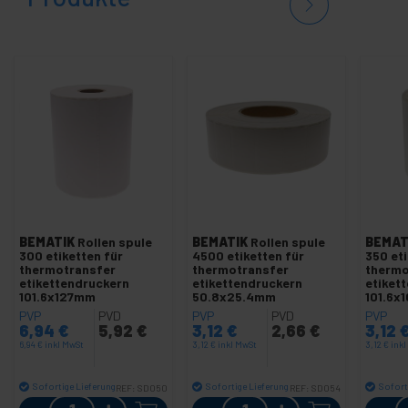
BEMATIK
Rollen spule
BEMATIK
Rollen spule
BEMAT
300 etiketten für
4500 etiketten für
350 eti
thermotransfer
thermotransfer
thermo
etikettendruckern
etikettendruckern
etiket
101.6x127mm
50.8x25.4mm
101.6x
PVP
PVD
PVP
PVD
PVP
6,94
€
5,92
€
3,12
€
2,66
€
3,12
6,94
€
inkl MwSt
3,12
€
inkl MwSt
3,12
€
ink
Sofortige Lieferung
Sofortige Lieferung
Sofort
REF:
SD050
REF:
SD054
Menge
Menge