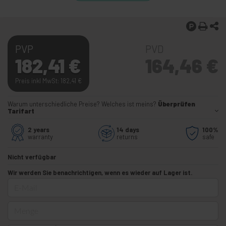
PVP
PVD
182,41
€
164,46
€
Preis inkl MwSt: 182,41
€
Warum unterschiedliche Preise? Welches ist meins?
Überprüfen
Tarifart
2 years
14 days
100%
warranty
returns
safe
Nicht verfügbar
Wir werden Sie benachrichtigen, wenn es wieder auf Lager ist.
E-Mail
Menge