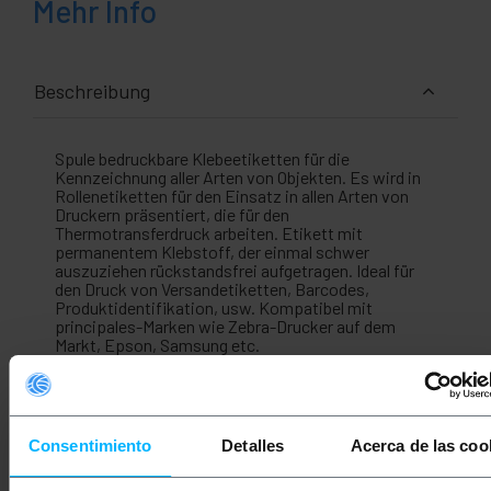
Mehr Info
Beschreibung
Spule bedruckbare Klebeetiketten für die
Kennzeichnung aller Arten von Objekten. Es wird in
Rollenetiketten für den Einsatz in allen Arten von
Druckern präsentiert, die für den
Thermotransferdruck arbeiten. Etikett mit
permanentem Klebstoff, der einmal schwer
auszuziehen rückstandsfrei aufgetragen. Ideal für
den Druck von Versandetiketten, Barcodes,
Produktidentifikation, usw. Kompatibel mit
principales-Marken wie Zebra-Drucker auf dem
Markt, Epson, Samsung etc.
Brille
Walzenklebeetikett für den
Thermotransferdrucker (Zebra, Epson,
Samsung, etc.)
Consentimiento
Detalles
Acerca de las coo
Tag misst 76,2 x 25,4 mm mit abgerundeten
Kanten.