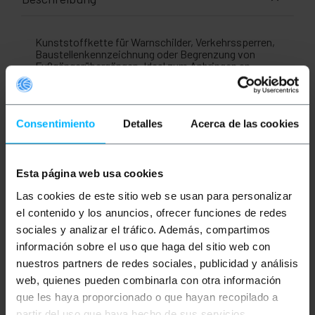
Kunststoffkette für Warnschilder, Verkehrssperren,
Baustellenkennzeichnung oder Begrenzung von
Fußgängerübergängen. Ideal zum Anbringen an
Signaltrennpfosten. Vielseitiges System, das die
Sicherheit des Bereichs erhöht, indem es
verschiedene Bereiche für Arbeiten bestimmt oder
Änderungen der Straßenrichtung signalisiert.
Consentimiento
Detalles
Acerca de las cookies
Spezifikationen
Warnkette zur Steuerung des Verkehrs, zur
Definition von Arbeitsräumen und zur
Esta página web usa cookies
Steuerung von Menschenmassen. Es kann
Las cookies de este sitio web se usan para personalizar
auch als Sicherheitsbarriere verwendet
werden.
el contenido y los anuncios, ofrecer funciones de redes
Es ermöglicht, den Durchgang
sociales y analizar el tráfico. Además, compartimos
einzuschränken, einen Perimeter zu schaffen
oder Risikobereiche zu verwalten.
información sobre el uso que haga del sitio web con
Schwarze und gelbe Glieder sorgen für gute
nuestros partners de redes sociales, publicidad y análisis
Sichtbarkeit und Beständigkeit gegen
web, quienes pueden combinarla con otra información
Sonnenlicht.
Einfache Installation an
que les haya proporcionado o que hayan recopilado a
Markierungsbegrenzungspfosten (#BB095
partir del uso que haya hecho de sus servicios.