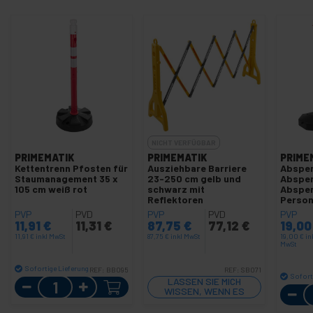
NICHT VERFÜGBAR
PRIMEMATIK
PRIMEMATIK
PRIME
Kettentrenn Pfosten für
Ausziehbare Barriere
Absper
Staumanagement 35 x
23-250 cm gelb und
Abspe
105 cm weiß rot
schwarz mit
Abspe
Reflektoren
Person
31x91 
PVP
PVD
PVP
PVD
PVP
2 stüc
11,91
€
11,31
€
87,75
€
77,12
€
19,0
11,91
€
inkl MwSt
87,75
€
inkl MwSt
19,00
€
in
MwSt
Sofortige Lieferung
REF:
BB095
REF:
SB071
Sofort
Menge
LASSEN SIE MICH
WISSEN, WENN ES
LAGER GIBT