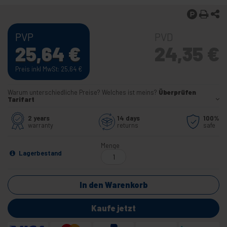
PVP
PVD
25,64
€
24,35
€
Preis inkl MwSt: 25,64
€
Warum unterschiedliche Preise? Welches ist meins?
Überprüfen
Tarifart
2 years
14 days
100%
warranty
returns
safe
Menge
Lagerbestand
In den Warenkorb
Kaufe jetzt