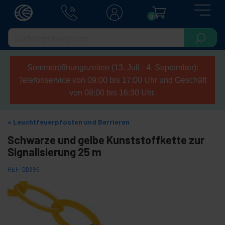
0
Sommeröffnungszeiten (13. Juli - 4. September):
Telefonservice von 09:00 bis 17:00 Uhr und Geschäft
von 08:00 bis 16:30 Uhr.
Leuchtfeuerpfosten und Barrieren
Schwarze und gelbe Kunststoffkette zur
Signalisierung 25 m
REF:
BB096