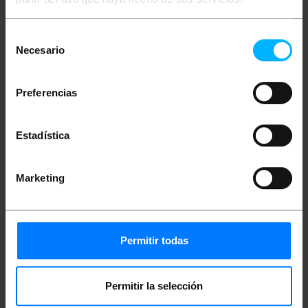
und #SE16x)
Kette aus hochwertigem Kunststoff, leicht
und langlebig.
Selección
Geeignet für den Einsatz im Außen- und
Innenbereich.
Necesario
de
Kettenlänge: 25m.
consentimiento
Gliedmaße: 25 x 50 x 3 mm.
Preferencias
Maße und Gewichte
Estadística
Gewicht: 878 g
Produktgröße (Breite x Tiefe x Höhe): 33.0 x
Marketing
31.0 x 8.0 cm
Anzahl der Produkte: 1
Packungsgrösse: 33.0 x 31.0 x 8.0 cm
Permitir todas
Einstufung
Permitir la selección