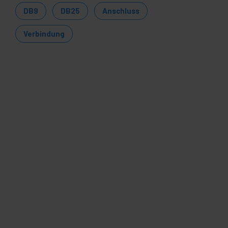
DB9
DB25
Anschluss
Verbindung
EMATIK
TPV Serie 1m
abel (DB25M-DB9H)
VP
PVD
,36
€
3,22
€
36
€
inkl MwSt
Sofortige Lieferung
REF:
NM041
Menge