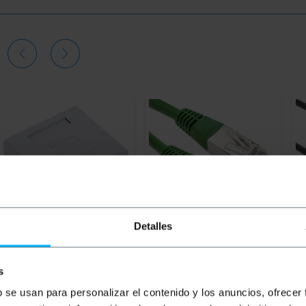
Detalles
BEMATIK
Oberflächene Box
BEMATIK
0,5 m grünes Cat.
B
s
2 RJ45 UTP Cat.6
6 FTP-Ethernet-
1 
Netzwerkkabel
b se usan para personalizar el contenido y los anuncios, ofrecer