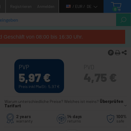
1
Registrieren
Anmelden
/ EUR /
DE
0
d Geschäft von 08:00 bis 16:30 Uhr.
PVP
PVD
5,97
€
4,75
€
Preis inkl MwSt: 5,97
€
Warum unterschiedliche Preise? Welches ist meins?
Überprüfen
Tarifart
2 years
14 days
100%
warranty
returns
safe