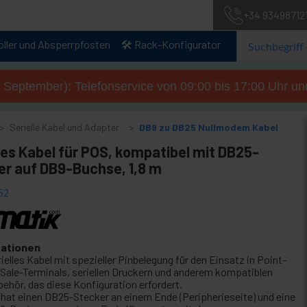
+34 93498712
oller und Absperrpfosten
🛠️ Rack-Konfigurator
. September): Telefonservice von 09:00 bis 17:00 Uhr un
Serielle Kabel und Adapter
DB9 zu DB25 Nullmodem Kabel
les Kabel für POS, kompatibel mit DB25-
er auf DB9-Buchse, 1,8 m
52
kationen
ielles Kabel mit spezieller Pinbelegung für den Einsatz in Point-
-Sale-Terminals, seriellen Druckern und anderem kompatiblen
behör, das diese Konfiguration erfordert.
 hat einen DB25-Stecker an einem Ende (Peripherieseite) und eine