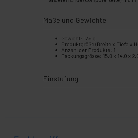
+
und
Betrieb
+
Maße und Gewichte
Freizeit
+
Medizinischer
Bereich
Gewicht: 135 g
Produktgröße (Breite x Tiefe x Hö
Anzahl der Produkte: 1
Packungsgrösse: 15.0 x 14.0 x 2
Einstufung