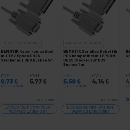
NICHT VERFÜGBAR
NICHT VERFÜGBAR
BEMATIK
Kabel kompatibel
BEMATIK
Serielles Kabel für
B
mit TPV Epson DB25
POS kompatibel mit EPSON
K
Stecker auf DB9 Buchse 5m
DB25 Stecker auf DB9
Buchse 1 m
PVP
PVD
PVP
PVD
P
6,73
€
5,77
€
5,59
€
4,14
€
4
6,73
€
inkl MwSt
5,59
€
inkl MwSt
4,
REF:
NM053
REF:
NM051
LASSEN SIE MICH WISSEN,
LASSEN SIE MICH WISSEN,
WENN ES LAGER GIBT
WENN ES LAGER GIBT