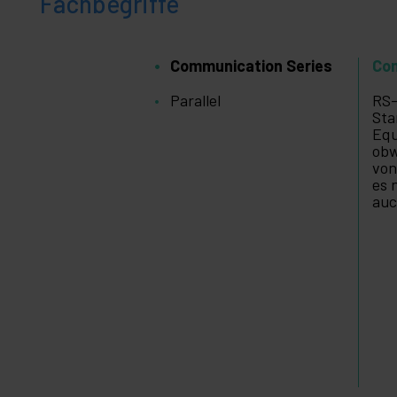
Fachbegriffe
Communication Series
Com
Parallel
RS-
Sta
Equ
obw
von
es 
auc