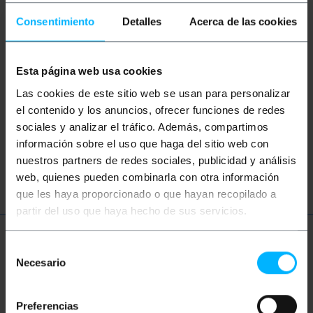
Consentimiento
Detalles
Acerca de las cookies
Audio
Video
TV
Ton
RCA
CVBS
Lautsprecher
DMX
Esta página web usa cookies
Las cookies de este sitio web se usan para personalizar
DMX 512
DMX512
XLR
XLR3
el contenido y los anuncios, ofrecer funciones de redes
sociales y analizar el tráfico. Además, compartimos
Klang
Musik
Steuerung
Disco
información sobre el uso que haga del sitio web con
nuestros partners de redes sociales, publicidad y análisis
Spezialeffekte
fx
web, quienes pueden combinarla con otra información
que les haya proporcionado o que hayan recopilado a
partir del uso que haya hecho de sus servicios.
Mehr Info
Selección
Necesario
de
consentimiento
Beschreibung
Preferencias