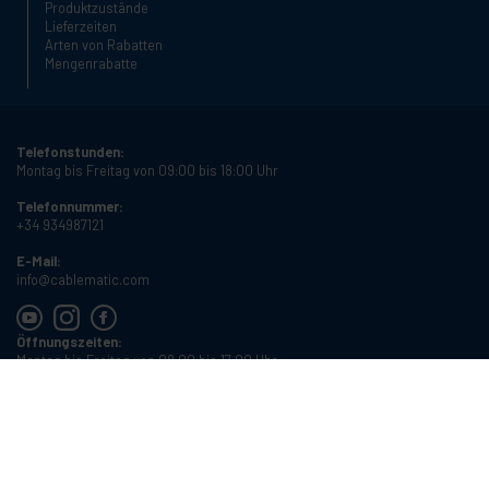
Produktzustände
Lieferzeiten
Arten von Rabatten
Mengenrabatte
Telefonstunden:
Montag bis Freitag von 09:00 bis 18:00 Uhr
Telefonnummer:
+34 934987121
E-Mail:
info@cablematic.com
Öffnungszeiten:
Montag bis Freitag von 08:00 bis 17:00 Uhr
Cablematic Dos Mil SLU, Santander 61, 08020 Barcelona, Spanien
USt-IdNr.:
ES-B62231261