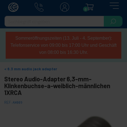
0
Sommeröffnungszeiten (13. Juli - 4. September):
Telefonservice von 09:00 bis 17:00 Uhr und Geschäft
von 08:00 bis 16:30 Uhr.
6.3 mm audio jack adapter
Stereo Audio-Adapter 6,3-mm-
Klinkenbuchse-a-weiblich-männlichen
1XRCA
REF:
AW009