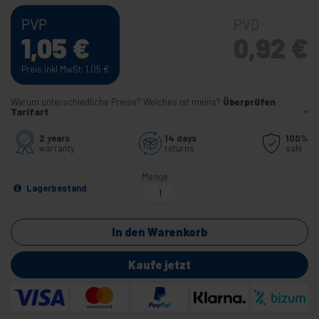
PVP
PVD
1,05
€
0,92
€
Preis inkl MwSt: 1,05
€
Warum unterschiedliche Preise? Welches ist meins?
Überprüfen
Tarifart
2 years
14 days
100%
warranty
returns
safe
Menge
Lagerbestand
In den Warenkorb
Kaufe jetzt