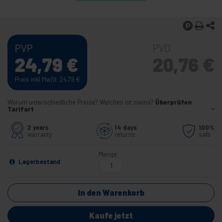
PVP
PVD
24,79
€
20,76
€
Preis inkl MwSt: 24,79
€
Warum unterschiedliche Preise? Welches ist meins?
Überprüfen
Tarifart
2 years
14 days
100%
warranty
returns
safe
Menge
Lagerbestand
In den Warenkorb
Kaufe jetzt