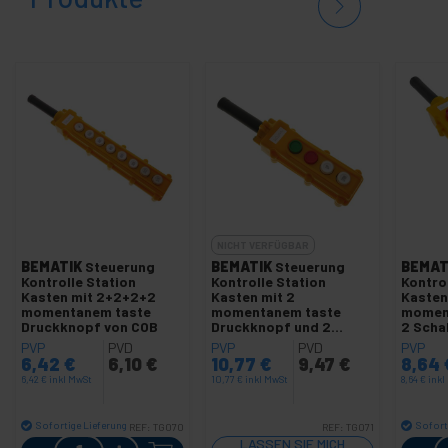
NICHT VERFÜGBAR
BEMATIK
Steuerung
BEMATIK
Steuerung
BEMAT
Kontrolle Station
Kontrolle Station
Kontro
Kasten mit 2+2+2+2
Kasten mit 2
Kasten
momentanem taste
momentanem taste
momen
Druckknopf von COB
Druckknopf und 2
2 Scha
Schalter von COB
Notsto
PVP
PVD
PVP
PVD
PVP
6,42
€
6,10
€
10,77
€
9,47
€
8,64
6,42
€
inkl MwSt
10,77
€
inkl MwSt
8,64
€
inkl
Sofortige Lieferung
Sofort
REF:
TG070
REF:
TG071
Menge
LASSEN SIE MICH