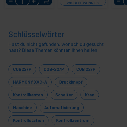
WISSEN, WENN ES
LAGER GIBT
Schlüsselwörter
Hast du nicht gefunden, wonach du gesucht
hast? Diese Themen könnten Ihnen helfen
COB22/P
COB-22/P
COB 22/P
HARMONY XAC-A
Druckknopf
Kontrollkasten
Schalter
Kran
Maschine
Automatisierung
Kontrollstation
Kontrollzentrum