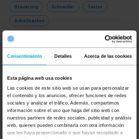
Steuerung
Schneider
Taster
Schaltkasten
Consentimiento
Detalles
Acerca de las cookies
Mehr Info
Esta página web usa cookies
Beschreibung
Las cookies de este sitio web se usan para personalizar
el contenido y los anuncios, ofrecer funciones de redes
Luftbox für Steuerungen, Drucktasten und Schalter,
sociales y analizar el tráfico. Además, compartimos
basierend auf Perforationen mit 22 mm
información sobre el uso que haga del sitio web con
Durchmesser. Kunststoffbox für den Einsatz in der
Luft als tragbares Kontrollzentrum. Drucktasten und
nuestros partners de redes sociales, publicidad y análisis
Schalter, für industrielle Steuerungen,
web, quienes pueden combinarla con otra información
Automatisierungssteuerung, Kräne, Hebezeuge,
Maschinen, Roboter, Rollläden usw. Der Benutzer
que les haya proporcionado o que hayan recopilado a
kann die Automatisierungssteuerungsbox