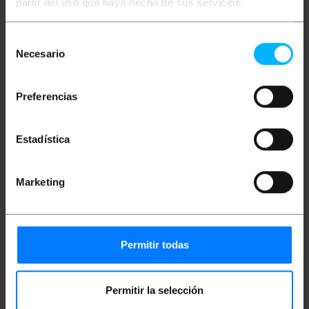
partir del uso que haya hecho de sus servicios.
entsprechend den Anforderungen jeder Installation
konfigurieren.
Selección
Spezifikationen
Necesario
Antennenbox aus gelbem ABS-
de
Kunststoff, aus der COB-Serie. Es hat
consentimiento
Haken zum Aufhängen.
Es hat zwei Gruppen von zwei
Preferencias
momentanen Drucktasten vom nicht-
exklusiven Typ (wenn einer gedrückt
wird, kann der andere nicht gedrückt
werden).
Estadística
Druckknöpfe mit Deckel, die je nach ihrer
spezifischen Funktion konfiguriert
werden können.
Marketing
Flexible Rohr-Stopfbuchse auf einer
Seite, für Ein-/AusfahrtKabel.
Wasserdicht und beständig gegen
industrielle Umgebungen.
Äußere Größe der Box (Breite x Tiefe x
Höhe): 70 x 65 x 230 mm.
Permitir todas
Ideal als Steuerzentrale für elektrische
Automatismen, in Industrieumgebungen,
Kranen, Jalousien, Maschinen, Robotern,
Permitir la selección
Hebezeugen usw.