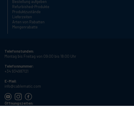
Bestellung aufgeben
Refurbished-Produkte
Produktzustände
Lieferzeiten
Arten von Rabatten
Mengenrabatte
Telefonstunden:
Montag bis Freitag von 09:00 bis 18:00 Uhr
Telefonnummer:
+34 934987121
E-Mail:
info@cablematic.com
Öffnungszeiten:
Montag bis Freitag von 08:00 bis 17:00 Uhr
Cablematic Dos Mil SLU, Santander 61, 08020 Barcelona, Spanien
USt-IdNr.:
ES-B62231261