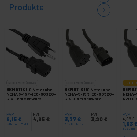
Produkte
NICHT VERFÜGBAR
NICHT VERFÜGBAR
OUTLET
BEMATIK
US Netzkabel
BEMATIK
US Netzkabel
BEMAT
NEMA 5-15P-IEC-60320-
NEMA-5-15R IEC-60320-
NEMA-5
C13 1.8m schwarz
C14 0.4m schwarz
C20 0.
PVP
PVD
PVP
PVD
PVP
6,15
€
4,95
€
3,77
€
3,20
€
4,08
€
1,63
6,15
€
inkl MwSt
3,77
€
inkl MwSt
1,63
€
ink