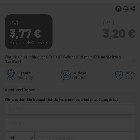
PVP
PVD
3,77
€
3,20
€
Preis inkl MwSt: 3,77
€
Warum unterschiedliche Preise? Welches ist meins?
Überprüfen
Tarifart
2 years
14 days
100%
warranty
returns
safe
Nicht verfügbar
Wir werden Sie benachrichtigen, wenn es wieder auf Lager ist.
E-Mail
Menge
Telefonnummer