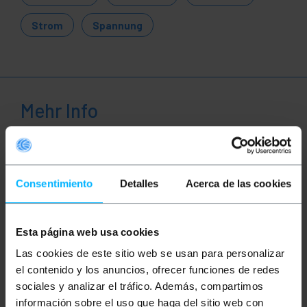
Strom
Spannung
Mehr Info
Beschreibung
Consentimiento
Detalles
Acerca de las cookies
Netzkabel für elektrische Geräte. Ein Endanschluss
für US-Elektroanschluss.
Esta página web usa cookies
Spezifikationen
Las cookies de este sitio web se usan para personalizar
Stromkabel für elektronische Geräte,
el contenido y los anuncios, ofrecer funciones de redes
basierend auf den Normen IEC (International
Electrotechnical Commission) und NEMA
sociales y analizar el tráfico. Además, compartimos
(National Electrical Manufacturers
información sobre el uso que haga del sitio web con