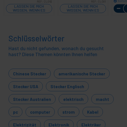
Sofort
REF:
CL062
REF:
CL081
LASSEN SIE MICH
LASSEN SIE MICH
WISSEN, WENN ES
WISSEN, WENN ES
LAGER GIBT
LAGER GIBT
Schlüsselwörter
Hast du nicht gefunden, wonach du gesucht
hast? Diese Themen könnten Ihnen helfen
Chinese Stecker
amerikanische Stecker
Stecker USA
Stecker Englisch
Stecker Australien
elektrisch
macht
pc
computer
strom
Kabel
Elektrizität
Elektronik
Elektriker