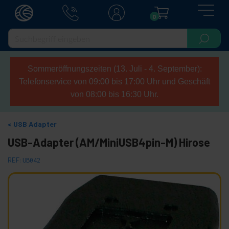
0
Sommeröffnungszeiten (13. Juli - 4. September):
Telefonservice von 09:00 bis 17:00 Uhr und Geschäft
von 08:00 bis 16:30 Uhr.
USB Adapter
USB-Adapter (AM/MiniUSB4pin-M) Hirose
REF:
UB042