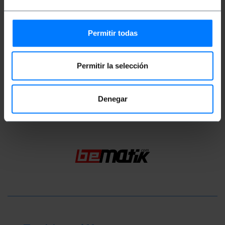
Gewicht: 10 g
Produktgröße (Breite x Tiefe x Höhe): 5.0 x 2.0
Permitir todas
x 1.0 cm
Anzahl der Produkte: 1
Packungsgrösse: 6.0 x 6.0 x 2.0 cm
Permitir la selección
Einstufung
Denegar