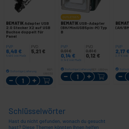
OUTLET
85%
BEMATIK
Adapter USB
BEMATIK
USB-Adapter
BEMAT
2.0 Stecker X2 auf USB
(BH/MiniUSB5pin-M) Typ
(AH/BM
Buchse doppelt für
B
Panel
PVP
PVD
PVP
PVD
PVP
6,48
€
5,21
€
2,17
0,91
€
0,81
€
0,14
€
0,12
€
6,48
€
inkl MwSt
2,17
€
inkl
0,14
€
inkl MwSt
Sofortige Lieferung
Sofort
REF:
REF:
UB044
Sofortige Lieferung
UB030
Menge
Menge
Schlüsselwörter
Hast du nicht gefunden, wonach du gesucht
hast? Diese Themen könnten Ihnen helfen