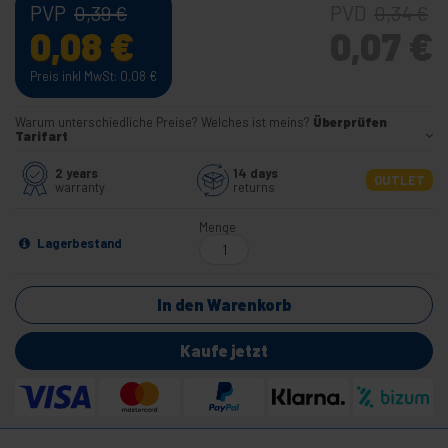
PVP
PVD
0,39
€
0,34
€
0,08
€
0,07
€
Preis inkl MwSt: 0,08
€
Warum unterschiedliche Preise? Welches ist meins?
Überprüfen
Tarifart
2 years
14 days
OUTLET
warranty
returns
Menge
Lagerbestand
In den Warenkorb
Kaufe jetzt