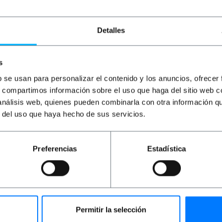
Buchse
PVP
PVD
PVP
PVD
P
Detalles
1,14
€
0,89
€
0,43
€
0,34
€
4
1,14
€
inkl MwSt
0,43
€
inkl MwSt
4,
s
Sofortige Lieferung
7 bis 8 Werktage
REF:
CU011
REF:
AY041
Menge
Menge
b se usan para personalizar el contenido y los anuncios, ofrecer
s, compartimos información sobre el uso que haga del sitio web 
 análisis web, quienes pueden combinarla con otra información q
r del uso que haya hecho de sus servicios.
Preferencias
Estadística
Permitir la selección
nen USB 3.0-C-Stecker und am anderen Ende eine USB 3.0 