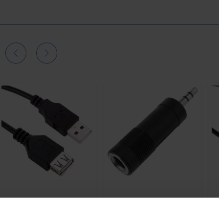
BEMATIK
BEMATIK
Stereo-Audio-
B
Verlängerungskabel USB
Adapter (3,5 mm Jack--
60
2.0 70 cm Typ-A Stecker zu
M/Jack-6.3mm-H)
St