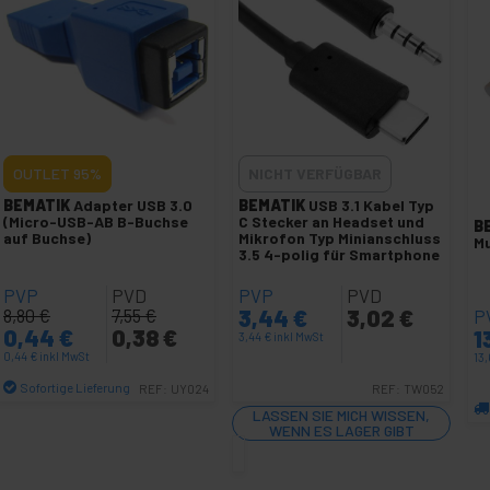
OUTLET
95%
NICHT VERFÜGBAR
BEMATIK
Adapter USB 3.0
BEMATIK
USB 3.1 Kabel Typ
(Micro-USB-AB B-Buchse
C Stecker an Headset und
B
auf Buchse)
Mikrofon Typ Minianschluss
Mu
3.5 4-polig für Smartphone
PVP
PVD
PVP
PVD
8,80
€
7,55
€
3,44
€
3,02
€
P
0,44
€
0,38
€
1
3,44
€
inkl MwSt
0,44
€
inkl MwSt
13
Sofortige Lieferung
REF:
UY024
REF:
TW052
Menge
LASSEN SIE MICH WISSEN,
WENN ES LAGER GIBT