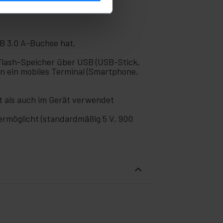
schließen können. Ideal zum
B 3.0 A-Buchse hat.
Flash-Speicher über USB (USB-Stick,
n ein mobiles Terminal (Smartphone,
t als auch im Gerät verwendet
ermöglicht (standardmäßig 5 V, 900