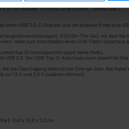
Flash-Speicher über USB (USB-Stick, Festplatten usw.) an
s an ein mobiles Terminal (Smartphone, Tablets usw.).
de einen USB 3.0-C-Stecker und am anderen Ende eine US
ichergeräteverbindungen). OTG (On-The-Go), mit dem Sie 
önnen. Ideal zum Anschließen eines USB-Flash-Speichers a
umkehrbar (Einsteckposition spielt keine Rolle).
mit USB 2.0. Der USB-Typ-C-Anschluss kann sowohl im Hos
die die Übertragung elektrischer Energie über das Kabel 
is zu 1,5 V und 3,0 V zulassen können).
he): 10.0 x 10.0 x 2.0 cm