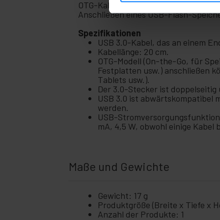
OTG-Kabel (On-The-Go), mit dem Sie 
Zuhause
+
Anschließen eines USB-Flash-Speicher
und
Betrieb
Spezifikationen
+
USB 3.0-Kabel, das an einem En
Freizeit
Kabellänge: 20 cm.
OTG-Modell (On-the-Go, für Spe
+
Medizinischer
Festplatten usw.) anschließen k
Bereich
Tablets usw.).
Der 3.0-Stecker ist doppelseitig 
USB 3.0 ist abwärtskompatibel 
werden.
USB-Stromversorgungsfunktion, 
mA, 4,5 W, obwohl einige Kabel b
Maße und Gewichte
Gewicht: 17 g
Produktgröße (Breite x Tiefe x Hö
Anzahl der Produkte: 1