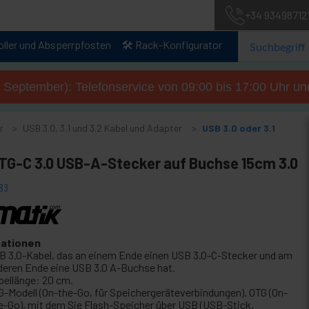
+34 93498712
oller und Absperrpfosten
🛠️ Rack-Konfigurator
. September): Telefonservice von 09:00 bis 17:00 Uhr un
r
USB 3.0, 3.1 und 3.2 Kabel und Adapter
USB 3.0 oder 3.1
TG-C 3.0 USB-A-Stecker auf Buchse 15cm 3.0
83
kationen
B 3.0-Kabel, das an einem Ende einen USB 3.0-C-Stecker und am
deren Ende eine USB 3.0 A-Buchse hat.
bellänge: 20 cm.
G-Modell (On-the-Go, für Speichergeräteverbindungen). OTG (On-
e-Go), mit dem Sie Flash-Speicher über USB (USB-Stick,