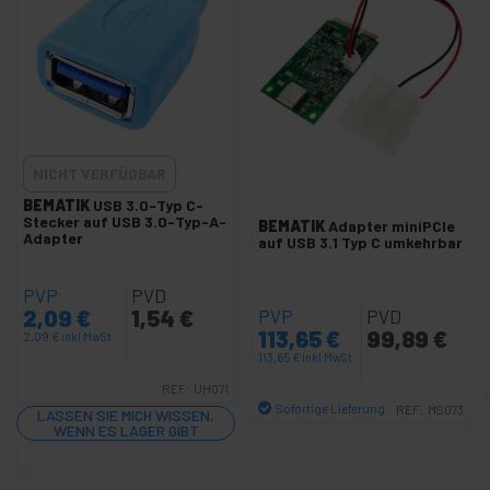
USB 3.0 / 3.1 MicroUSB-M / M-Kabel
USB 3.0 / 3.1 Typ-C-Kabel
USB 3.2 und 3.1 Typ C Kabel
USB 3.0 20-pin Kabel und Adapter
Dockingstation USB-C HDMI VGA Ethernet
USB 3.0 zu Hauptplatine
NICHT VERFÜGBAR
BEMATIK
USB 3.0-Typ C-
USB-Lightning-Kabel
Stecker auf USB 3.0-Typ-A-
BEMATIK
Adapter miniPCIe
+
Adapter
USB 4.0 Kabel und Adapter
auf USB 3.1 Typ C umkehrbar
USB Hub
PVP
PVD
+
USB-Kabel Extender
2,09
€
1,54
€
PVP
PVD
113,65
€
99,89
€
USB Gadgets
2,09
€
inkl MwSt
113,65
€
inkl MwSt
USB Schnittstelle
REF:
UH071
USB-Speicherkartenleser
Sofortige Lieferung
REF:
MS073
LASSEN SIE MICH WISSEN,
WENN ES LAGER GIBT
+
Menge
Powered USB
Diversen USB-Produkte