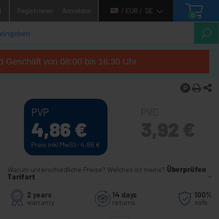
1
Registrieren
Anmelden
/ EUR /
DE
0
d Geschäft von 08:00 bis 16:30 Uhr.
PVP
PVD
4,86
€
3,92
€
Preis inkl MwSt: 4,86
€
Warum unterschiedliche Preise? Welches ist meins?
Überprüfen
Tarifart
2 years
14 days
100%
warranty
returns
safe