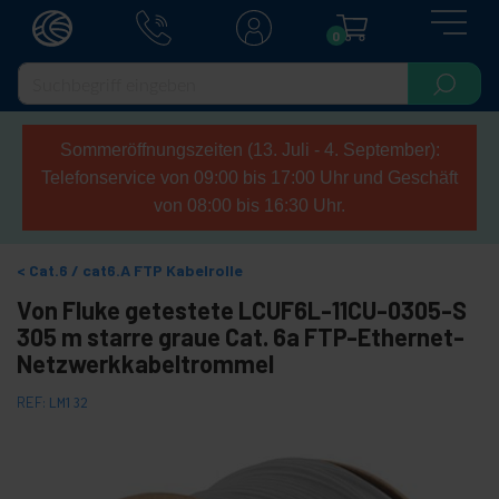
0
Sommeröffnungszeiten (13. Juli - 4. September):
Telefonservice von 09:00 bis 17:00 Uhr und Geschäft
von 08:00 bis 16:30 Uhr.
Cat.6 / cat6.A FTP Kabelrolle
Von Fluke getestete LCUF6L-11CU-0305-S
305 m starre graue Cat. 6a FTP-Ethernet-
Netzwerkkabeltrommel
REF:
LM132