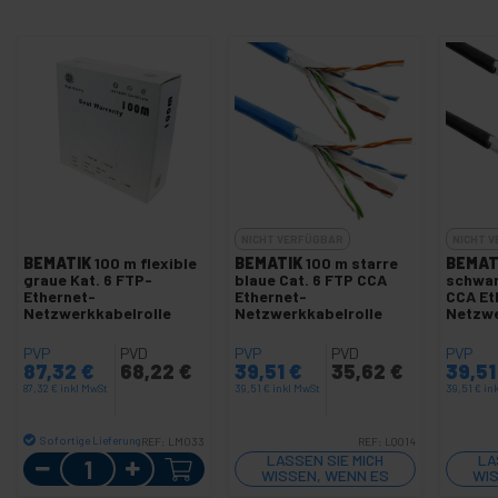
NICHT VERFÜGBAR
NICHT 
BEMATIK
100 m flexible
BEMATIK
100 m starre
BEMAT
graue Kat. 6 FTP-
blaue Cat. 6 FTP CCA
schwar
Ethernet-
Ethernet-
CCA Et
Netzwerkkabelrolle
Netzwerkkabelrolle
Netzwe
PVP
PVD
PVP
PVD
PVP
87,32
€
68,22
€
39,51
€
35,62
€
39,5
87,32
€
inkl MwSt
39,51
€
inkl MwSt
39,51
€
in
Sofortige Lieferung
REF:
LM033
REF:
LQ014
Menge
LASSEN SIE MICH
LA
WISSEN, WENN ES
WIS
LAGER GIBT