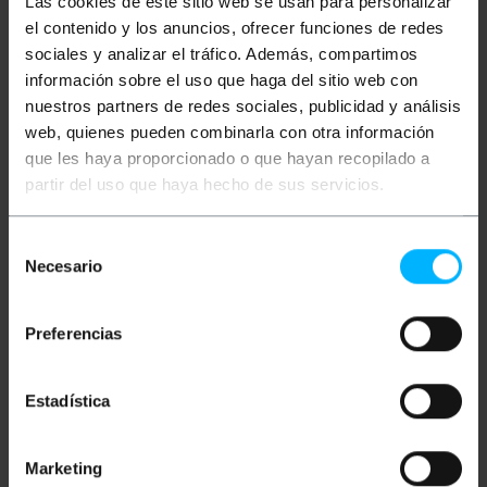
Las cookies de este sitio web se usan para personalizar
Beschreibung
el contenido y los anuncios, ofrecer funciones de redes
sociales y analizar el tráfico. Además, compartimos
305 m Kategorie 6a FTP solid
información sobre el uso que haga del sitio web con
Netzwerkkabeltrommel.
nuestros partners de redes sociales, publicidad y análisis
Datenübertragungsgeschwindigkeit bis zu 10Gbps
(10000Mbps) mit einer Bandbreite von bis zu 500
web, quienes pueden combinarla con otra información
Mhz. 4-paarige Ethernet-Kabeltrommel (8 Litzen
que les haya proporcionado o que hayan recopilado a
verdrillt 2 Zoll 2) und gemäß dem ANSI/TIA-568-C-
partir del uso que haya hecho de sus servicios.
Standard. Konzipiert für den Einsatz in
strukturierten Netzwerkkabelinstallationen zur
Verkabelung eines Büros, Zuhauses, der
Heimautomation usw Audio- und
Selección
Videoanwendungen, Videokonferenzen ggf. mit
Necesario
de
Konverter-Kits. Ideal zum Anschluss von
consentimiento
beispielsweise Computern, Konsolen, Servern,
Druckern, Switches, Routern, Access Points,
Preferencias
Kameras, Modems oder Netzwerkelektronik im
Allgemeinen und mehr. Dieses Netzwerkkabel ist
ideal für den Einsatz in Privathaushalten, Telearbeit,
Büros, Lagerhäusern, Rechenzentren oder an jedem
Estadística
anderen Ort für den professionellen Einsatz.
Hergestellt mit der Teilenummer UPC-5004E-SO-
LSZH
Marketing
Spezifikationen