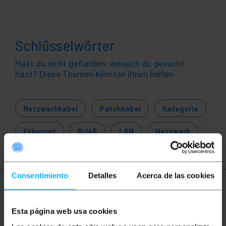
Schlüsselwörter
Hast du nicht gefunden, wonach du gesucht
hast? Diese Themen könnten Ihnen helfen
Netzwerkkabel
Patchkabel
Kategorie
Ethernet
RJ45
LAN
Netzwerk
Consentimiento
Detalles
Acerca de las cookies
Mehr Info
Esta página web usa cookies