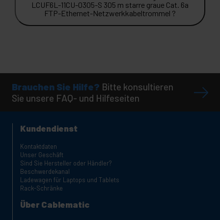
LCUF6L-11CU-0305-S 305 m starre graue Cat. 6a
FTP-Ethernet-Netzwerkkabeltrommel ?
Brauchen Sie Hilfe?
Bitte konsultieren
Sie unsere FAQ- und Hilfeseiten
Kundendienst
Kontaktdaten
Unser Geschäft
Sind Sie Hersteller oder Händler?
Beschwerdekanal
Ladewagen für Laptops und Tablets
Rack-Schränke
Über Cablematic