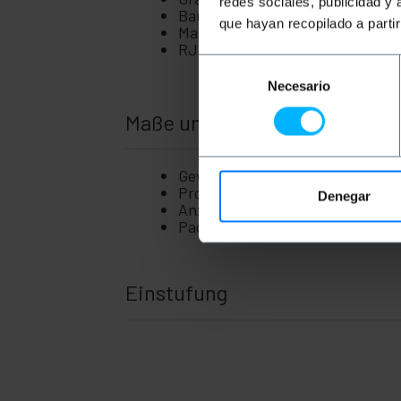
redes sociales, publicidad y
Baud rate: 1Gbps (1000Mbps) ov
+
Aviation Anschluss
que hayan recopilado a parti
Maximum bandwidth: 100 MHz.
+
RJ45 connectors with locking ta
Anschlussdose 80x80mm
Selección
+
KVM Schalter
Necesario
de
+
Glasfaser
consentimiento
Maße und Gewichte
+
HSDPA 3G UMTS GSM GPRS GPS
+
Wireless-Netzwerk
Gewicht: 519 g
+
TP-Link-Technologien
Produktgröße (Breite x Tiefe x Hö
Denegar
+
Anzahl der Produkte: 1
SCSI Zubehör
Packungsgrösse: 17.0 x 17.0 x 5.
+
Ubiquiti-Netzwerke
Racks
+
und
Einstufung
Servern
Audio
+
und
Video
Licht
+
und