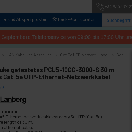
+34 93498712
oller und Absperrpfosten
🛠️ Rack-Konfigurator
. September): Telefonservice von 09:00 bis 17:00 Uhr un
LAN Kabel und Anschluss
Cat.5e UTP Netzwerkkabel
Cat
luke getestetes PCU5-10CC-3000-S 30 m
s Cat. 5e UTP-Ethernet-Netzwerkkabel
59
kationen
45 Ethernet network cable category 5e UTP (Cat. 5e).
re length of 30 m.
au ethernet cable.