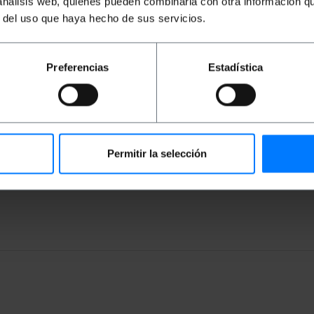
 análisis web, quienes pueden combinarla con otra información q
er 100 meters.
r del uso que haya hecho de sus servicios.
b.
Preferencias
Estadística
he): 17.0 x 17.0 x 5.0 cm
Permitir la selección
0 cm