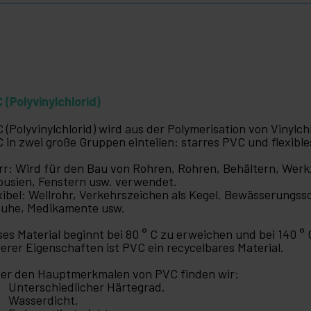
 (Polyvinylchlorid)
 (Polyvinylchlorid) wird aus der Polymerisation von Vinyl
 in zwei große Gruppen einteilen: starres PVC und flexibl
rr: Wird für den Bau von Rohren, Rohren, Behältern, Werk
ousien, Fenstern usw. verwendet.
xibel: Wellrohr, Verkehrszeichen als Kegel. Bewässerungs
uhe, Medikamente usw.
ses Material beginnt bei 80 ° C zu erweichen und bei 140 °
erer Eigenschaften ist PVC ein recycelbares Material.
er den Hauptmerkmalen von PVC finden wir:
Unterschiedlicher Härtegrad.
Wasserdicht.