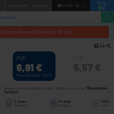
1
Registrieren
Anmelden
/ EUR /
DE
0
d Geschäft von 08:00 bis 16:30 Uhr.
PVP
PVD
6,91
€
5,57
€
Preis inkl MwSt: 6,91
€
Warum unterschiedliche Preise? Welches ist meins?
Überprüfen
Tarifart
2 years
14 days
100%
warranty
returns
safe