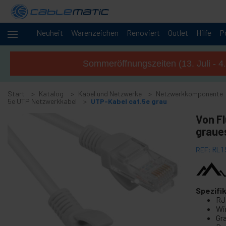
Neuheit
Warenzeichen
Renoviert
Outlet
Hilfe
P
-
Kabel und
Netzwerke
Sommeröffnungszeiten (13. Juli - 4
+
Zubehör M.2 SSD SATA SAS HDD
Start
+
Katalog
Kabel und Netzwerke
Netzwerkkomponente
FireWire Zubehör
5e UTP Netzwerkkabel
UTP-Kabel cat.5e grau
+
ATA-IDE-Adapter und Zubehör
Von F
+
Bluetooth-Adapter und Zubehör
graue
+
Parallele Schnittstelle
REF:
RL1
+
Serielle Schnittstelle
+
Kabel BCC
+
MIDI Anschluss et Kabel
Spezifi
RJ
+
USB-Kabel und Zubehör
Wi
+
Gr
CISCO Kabel