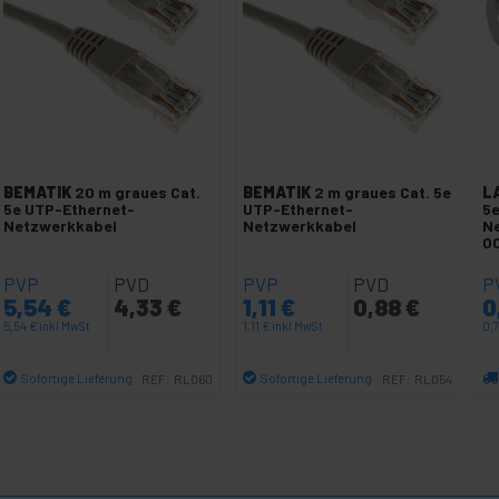
BEMATIK
20 m graues Cat.
BEMATIK
2 m graues Cat. 5e
L
5e UTP-Ethernet-
UTP-Ethernet-
5e
Netzwerkkabel
Netzwerkkabel
N
0
PVP
PVD
PVP
PVD
P
5,54
€
4,33
€
1,11
€
0,88
€
0
5,54
€
inkl MwSt
1,11
€
inkl MwSt
0,
Sofortige Lieferung
Sofortige Lieferung
REF:
RL060
REF:
RL054
Menge
Menge