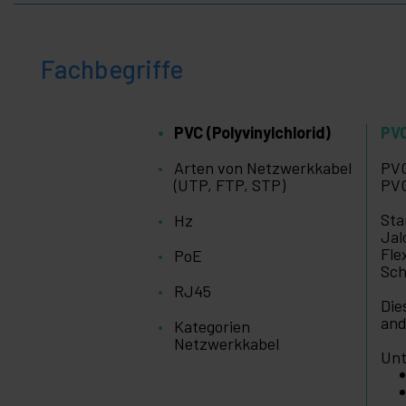
Ton
+
Fotografie
Fachbegriffe
+
Tools und
Hardware
Sicherheit,
+
Alarme
PVC (Polyvinylchlorid)
PVC
und
Kontrolle
Arten von Netzwerkkabel
PVC
Elektronik
(UTP, FTP, STP)
PVC
+
und
Geräte
Sta
Hz
Jal
Zuhause
+
Fle
und
PoE
Sch
Betrieb
RJ45
+
Freizeit
Die
and
Kategorien
+
Medizinischer
Netzwerkkabel
Unt
Bereich