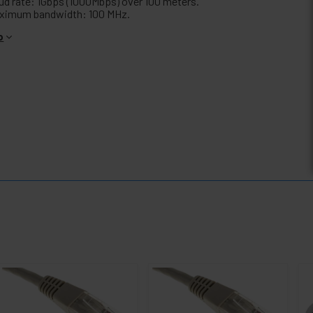
ud rate: 1Gbps (1000Mbps) over 100 meters.
ximum bandwidth: 100 MHz.
o