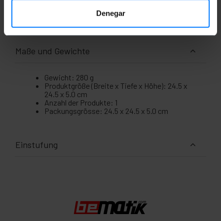
hat auch eine visuelle Warnvorrichtung (rotes
Licht).
Denegar
Maße und Gewichte
Gewicht: 280 g
Produktgröße (Breite x Tiefe x Höhe): 24.5 x
24.5 x 5.0 cm
Anzahl der Produkte: 1
Packungsgrösse: 24.5 x 24.5 x 5.0 cm
Einstufung