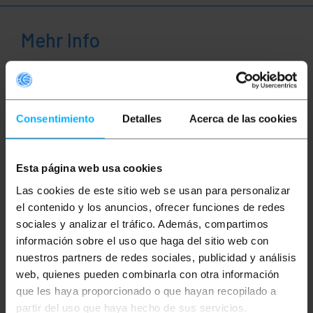
Mehr Info
Beschreibung
Consentimiento
Detalles
Acerca de las cookies
Anwesenheitswarnung und akustischer Alarm,
basierend auf einem Infrarot-Bewegungssensor. Der
Erfassungsbereich ist breit. Die Installation ist
Esta página web usa cookies
einfach, da es ausreicht, den Detektor an der Wand
zu befestigen. 8m Erkennungsentfernung. 60 °
Las cookies de este sitio web se usan para personalizar
Erfassungsbereich. Erkennungsgeschwindigkeit
von 0,6 bis 1,5 m / s. Ideal für die Installation am
el contenido y los anuncios, ofrecer funciones de redes
Eingang von Unternehmen, Geschäften, Büros usw.
sociales y analizar el tráfico. Además, compartimos
Es kann als Alarm zur Erkennung von Eindringlingen
fungieren. Es kann als automatische Türklingel
información sobre el uso que haga del sitio web con
fungieren, wenn eine Person eintritt.
nuestros partners de redes sociales, publicidad y análisis
web, quienes pueden combinarla con otra información
Spezifikationen
Anwesenheitswarnung und akustischer Alarm,
que les haya proporcionado o que hayan recopilado a
basierend auf einem Infrarot-
partir del uso que haya hecho de sus servicios.
Bewegungssensor. Der Erfassungsbereich ist