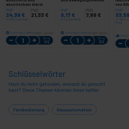
akustischem Alarm
von 60
PVP
PVD
PVP
PVD
PVP
24,39
€
21,33
€
8,17
€
7,68
€
33,5
24,39
€
inkl MwSt
8,17
€
inkl MwSt
33,59
€
in
MwSt
Sofortige Lieferung
Sofortige Lieferung
REF:
LD003
REF:
SE001
6 bis 
Menge
Menge
Schlüsselwörter
Hast du nicht gefunden, wonach du gesucht
hast? Diese Themen könnten Ihnen helfen
Fernbedienung
Hausautomation