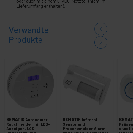
oder auch mit einem 6-VDC-Netzteil (nicht im
Lieferumfang enthalten).
Verwandte
Produkte
BEMATIK
Autonomer
BEMATIK
Infrarot
BEMAT
Rauchmelder mit LED-
Sensor und
Präse
Anzeigen, LCD-
Präsenzmelder Alarm
akusti
Bildschirm und
und Bewegungsmelder
leucht