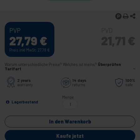
PVP
PVD
27,79
€
21,71
€
Preis inkl MwSt: 27,79
€
Warum unterschiedliche Preise? Welches ist meins?
Überprüfen
Tarifart
2 years
14 days
100%
warranty
returns
safe
Menge
Lagerbestand
In den Warenkorb
Kaufe jetzt