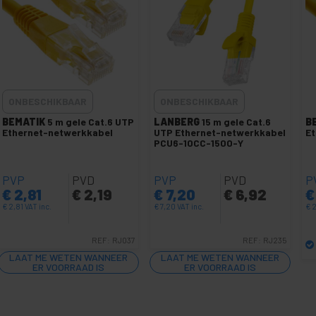
ONBESCHIKBAAR
ONBESCHIKBAAR
BEMATIK
5 m gele Cat.6 UTP
LANBERG
15 m gele Cat.6
B
Ethernet-netwerkkabel
UTP Ethernet-netwerkkabel
Et
PCU6-10CC-1500-Y
PVP
PVD
PVP
PVD
P
€
2,81
€
2,19
€
7,20
€
6,92
€
€
2,81
VAT inc.
€
7,20
VAT inc.
€
2
REF:
RJ037
REF:
RJ235
LAAT ME WETEN WANNEER
LAAT ME WETEN WANNEER
ER VOORRAAD IS
ER VOORRAAD IS