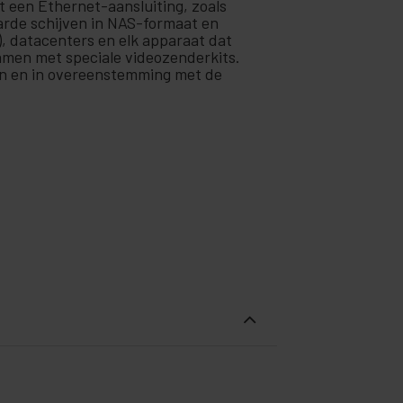
t een Ethernet-aansluiting, zoals
harde schijven in NAS-formaat en
, datacenters en elk apparaat dat
amen met speciale videozenderkits.
ren en in overeenstemming met de