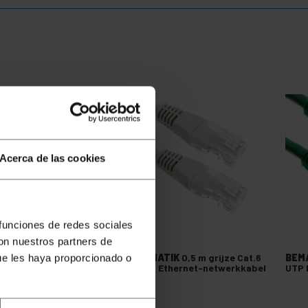
Acerca de las cookies
 funciones de redes sociales
con nuestros partners de
EMATIK
0,5 m blauwe
BEMATIK
0,5 m grijze Cat.6
BEM
ue les haya proporcionado o
t.6 UTP Ethernet-
UTP Ethernet-netwerkkabel
UTP 
etwerkkabel