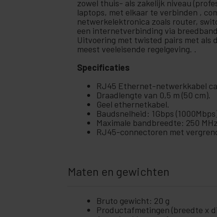
zowel thuis- als zakelijk niveau (pro
+
laptops, met elkaar te verbinden , c
Ubiquiti-netwerken
netwerkelektronica zoals router, sw
Rekken
een internetverbinding via breedband
+
en
Uitvoering met twisted pairs met als 
servers
meest veeleisende regelgeving. .
Audio
+
en
Specificaties
video
RJ45 Ethernet-netwerkkabel cat
+
Verlichting
Draadlengte van 0,5 m (50 cm).
en geluid
Geel ethernetkabel.
+
Baudsnelheid: 1Gbps (1000Mbps)
fotografie
Maximale bandbreedte: 250 MHz
RJ45-connectoren met vergrende
+
Tools en
hardware
Beveiliging,
+
alarmen en
Maten en gewichten
controle
+
Elektronica
en gadgets
Bruto gewicht: 20 g
Productafmetingen (breedte x die
Thuis