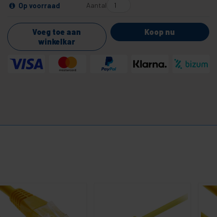
Aantal
Op voorraad
Voeg toe aan
Koop nu
winkelkar