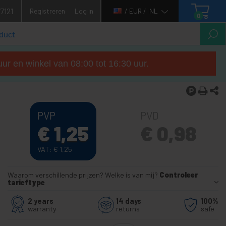
7121
Registreren
Log in
/ EUR /
NL
0
ur en winkel van 08:00 tot 16:30 uur.
PVP
PVD
€
1,25
€
0,98
VAT:
€
1,25
Waarom verschillende prijzen? Welke is van mij?
Controleer
tarieftype
2 years
14 days
100%
warranty
returns
safe