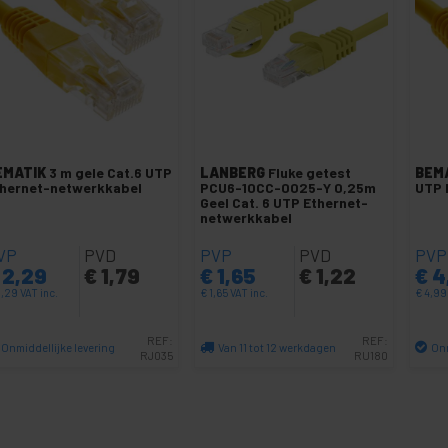
EMATIK
3 m gele Cat.6 UTP
LANBERG
Fluke getest
BEM
hernet-netwerkkabel
PCU6-10CC-0025-Y 0,25m
UTP 
Geel Cat. 6 UTP Ethernet-
netwerkkabel
VP
PVD
PVP
PVD
PVP
2,29
€
1,79
€
1,65
€
1,22
€
4
,29
VAT inc.
€
1,65
VAT inc.
€
4,9
REF:
REF:
Onmiddellijke levering
Van 11 tot 12 werkdagen
Onm
RJ035
RU180
Aantal
Aantal