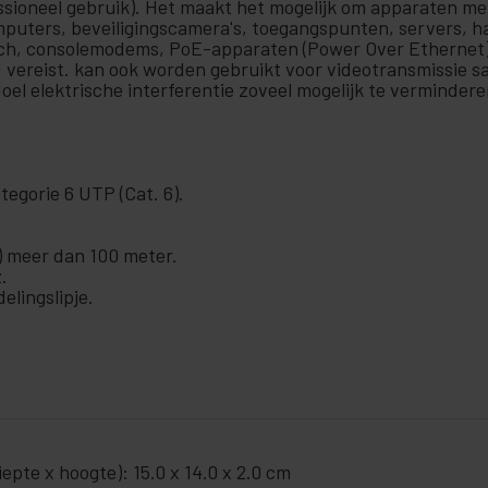
fessioneel gebruik). Het maakt het mogelijk om apparaten me
omputers, beveiligingscamera's, toegangspunten, servers, 
itch, consolemodems, PoE-apparaten (Power Over Ethernet)
 vereist. kan ook worden gebruikt voor videotransmissie s
doel elektrische interferentie zoveel mogelijk te verminde
egorie 6 UTP (Cat. 6).
 meer dan 100 meter.
.
lingslipje.
pte x hoogte): 15.0 x 14.0 x 2.0 cm