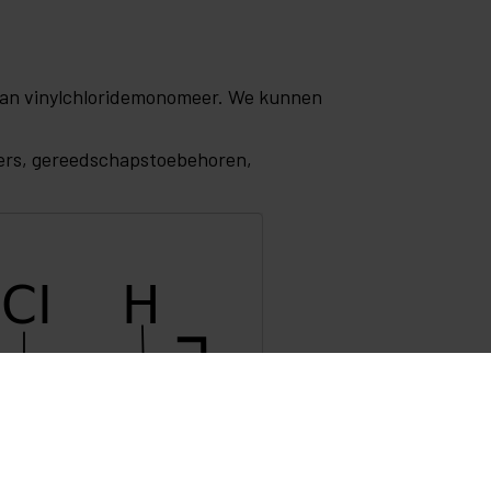
 van vinylchloridemonomeer. We kunnen
iners, gereedschapstoebehoren,