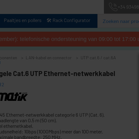
+34 93498
Paaltjes en pollers
🛠️ Rack Configurator
tember): telefonische ondersteuning van 09:00 tot 17:00 u
ponenten
LAN-kabel en connector
UTP cat.6 / cat.6A
l
 gele Cat.6 UTP Ethernet-netwerkkabel
32
45 Ethernet-netwerkkabel categorie 6 UTP (Cat. 6).
aadlengte van 0,5 m (50 cm).
el ethernetkabel.
udsnelheid: 1Gbps (1000Mbps) meer dan 100 meter.
ximale bandbreedte: 250 MHz.