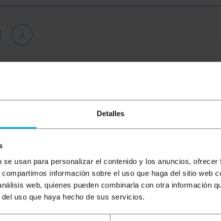
Detalles
s
b se usan para personalizar el contenido y los anuncios, ofrecer
s, compartimos información sobre el uso que haga del sitio web 
BEMATIK
0,5 m rode Cat.6
BEMATIK
0,25 m gele Cat.6
B
 análisis web, quienes pueden combinarla con otra información q
UTP Ethernet-netwerkkabel
UTP Ethernet-netwerkkabel
Ca
r del uso que haya hecho de sus servicios.
n