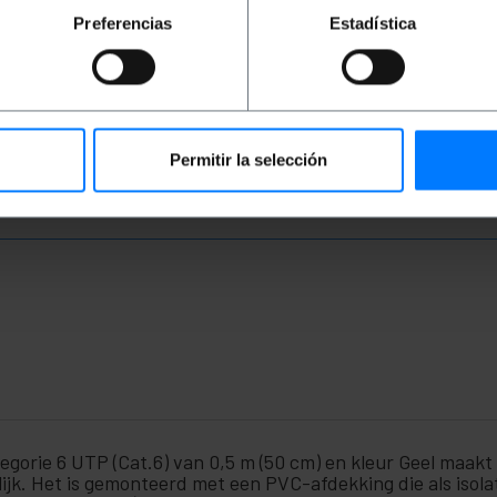
PVP
PVD
PVP
PVD
P
Preferencias
Estadística
€
1,33
€
1,04
€
0,89
€
0,69
€
€
1,33
VAT inc.
€
0,89
VAT inc.
€
0
REF:
REF:
Onmiddellijke levering
Onmiddellijke levering
RJ002
RJ031
Aantal
Aantal
Permitir la selección
orie 6 UTP (Cat.6) van 0,5 m (50 cm) en kleur Geel maakt
jk. Het is gemonteerd met een PVC-afdekking die als isolat