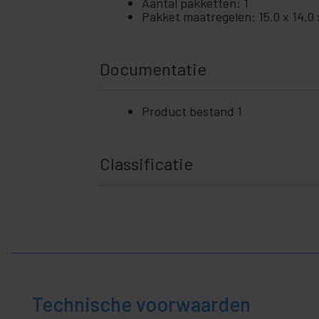
+
Aantal pakketten: 1
en
Pakket maatregelen: 15.0 x 14.0 
zakelijk
+
Vrije
tijd
Documentatie
+
Medisch
gebied
Product bestand 1
Classificatie
Technische voorwaarden