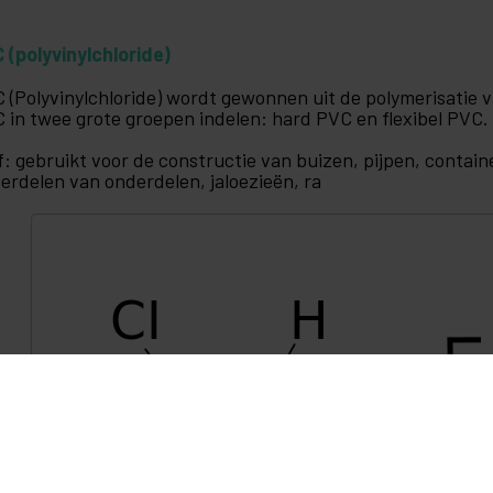
 (polyvinylchloride)
 (Polyvinylchloride) wordt gewonnen uit de polymerisatie
 in twee grote groepen indelen: hard PVC en flexibel PVC.
jf: gebruikt voor de constructie van buizen, pijpen, conta
erdelen van onderdelen, jaloezieën, ra