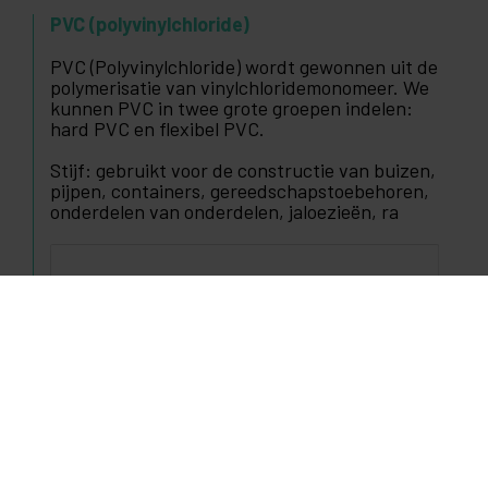
PVC (polyvinylchloride)
PVC (Polyvinylchloride) wordt gewonnen uit de
polymerisatie van vinylchloridemonomeer. We
kunnen PVC in twee grote groepen indelen:
hard PVC en flexibel PVC.
Stijf: gebruikt voor de constructie van buizen,
pijpen, containers, gereedschapstoebehoren,
onderdelen van onderdelen, jaloezieën, ra