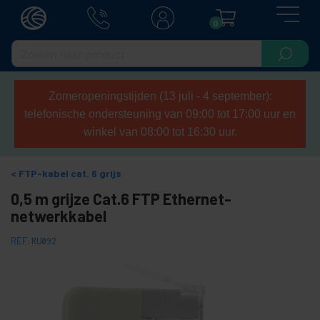
0
Zomeropeningstijden (13 juli - 4 september):
telefonische ondersteuning van 09:00 tot 17:00 uur en
winkel van 08:00 tot 16:30 uur.
FTP-kabel cat. 6 grijs
0,5 m grijze Cat.6 FTP Ethernet-
netwerkkabel
REF:
RU092