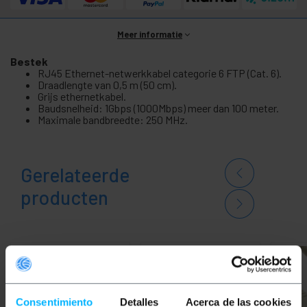
Meer informatie
Bestek
RJ45 Ethernet-netwerkkabel categorie 6 FTP (Cat. 6).
Draadlengte van 0,5 m (50 cm).
Grijs ethernetkabel.
Baudsnelheid: 1Gbps (1000Mbps) meer dan 100 meter.
Maximale bandbreedte: 250 MHz.
Gerelateerde
producten
Consentimiento
Detalles
Acerca de las cookies