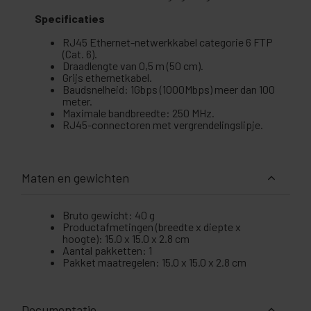
Specificaties
RJ45 Ethernet-netwerkkabel categorie 6 FTP
(Cat. 6).
Draadlengte van 0,5 m (50 cm).
Grijs ethernetkabel.
Baudsnelheid: 1Gbps (1000Mbps) meer dan 100
meter.
Maximale bandbreedte: 250 MHz.
RJ45-connectoren met vergrendelingslipje.
Maten en gewichten
Bruto gewicht: 40 g
Productafmetingen (breedte x diepte x
hoogte): 15.0 x 15.0 x 2.8 cm
Aantal pakketten: 1
Pakket maatregelen: 15.0 x 15.0 x 2.8 cm
Documentatie