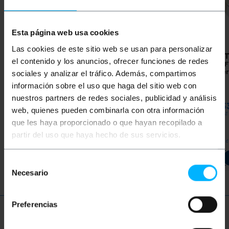
Esta página web usa cookies
Las cookies de este sitio web se usan para personalizar
BEMATIK
3 m grijze
BEMATIK
Cable de red
BEMAT
el contenido y los anuncios, ofrecer funciones de redes
Cat.6 FTP Ethernet-
ethernet Cat. 6 FTP de
Cat.6 
netwerkkabel
50m de color gris
netwer
sociales y analizar el tráfico. Además, compartimos
información sobre el uso que haga del sitio web con
PVP
PVD
PVP
PVD
PVP
nuestros partners de redes sociales, publicidad y análisis
€
2,30
€
1,80
€
46,88
€
36,62
€
2,5
web, quienes pueden combinarla con otra información
€
2,30
VAT inc.
€
46,88
VAT inc.
€
2,53
VAT
que les haya proporcionado o que hayan recopilado a
partir del uso que haya hecho de sus servicios.
REF:
REF:
Onmiddellijke levering
Onmiddellijke levering
Onmidd
RU055
RU088
Aantal
Aantal
Selección
Necesario
de
consentimiento
Preferencias
Meer informatie