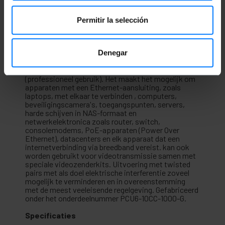
Permitir la selección
RJ45 Ethernet-netwerkkabel van categorie 6 UTP
(Cat.6) van 10 m en kleur Groente maakt zowel data-
als spraakoverdracht op een gestandaardiseerde
Denegar
manier mogelijk. Het is gemonteerd met een PVC-
afdekking die als isolator fungeert. Ideaal voor
gebruik op zowel thuis- als zakelijk niveau
(professioneel gebruik). Het maakt het mogelijk om
apparaten met een Ethernet-aansluiting, zoals
laptops, met elkaar te verbinden , computers,
beveiligingscamera's, toegangspunten, servers,
harde schijven in NAS-formaat en
netwerkelektronica zoals router, switch,
consolemodems, PoE-apparaten (Power Over
Ethernet), datacenters en elk apparaat dat een
internetverbinding via breedband vereist. kan ook
worden gebruikt voor videotransmissie samen met
speciale videozenderkits. Uitvoering met twisted
pairs met als doel elektrische interferentie zoveel
mogelijk te verminderen en in overeenstemming
met de meest veeleisende regelgeving. Gefabriceerd
onder het onderdeelnummer PCU6-10CC-1000-G.
Specificaties