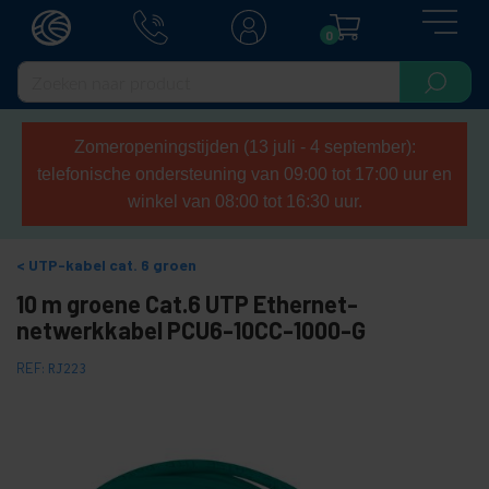
0
Zomeropeningstijden (13 juli - 4 september):
telefonische ondersteuning van 09:00 tot 17:00 uur en
winkel van 08:00 tot 16:30 uur.
UTP-kabel cat. 6 groen
10 m groene Cat.6 UTP Ethernet-
netwerkkabel PCU6-10CC-1000-G
REF:
RJ223