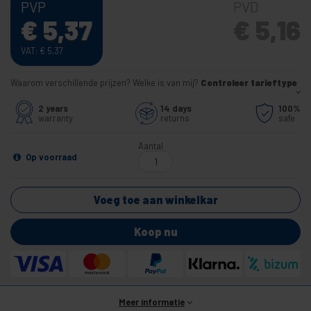
PVP
PVD
€
5,37
€
5,16
VAT:
€
5,37
Waarom verschillende prijzen? Welke is van mij?
Controleer tarieftype
2 years
14 days
100%
warranty
returns
safe
Aantal
Op voorraad
Voeg toe aan winkelkar
Koop nu
Meer informatie