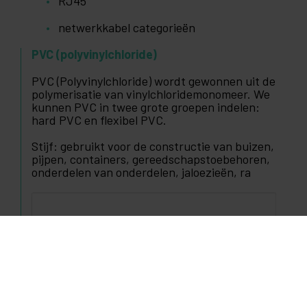
RJ45
netwerkkabel categorieën
PVC (polyvinylchloride)
PVC (Polyvinylchloride) wordt gewonnen uit de
polymerisatie van vinylchloridemonomeer. We
kunnen PVC in twee grote groepen indelen:
hard PVC en flexibel PVC.
Stijf: gebruikt voor de constructie van buizen,
pijpen, containers, gereedschapstoebehoren,
onderdelen van onderdelen, jaloezieën, ra