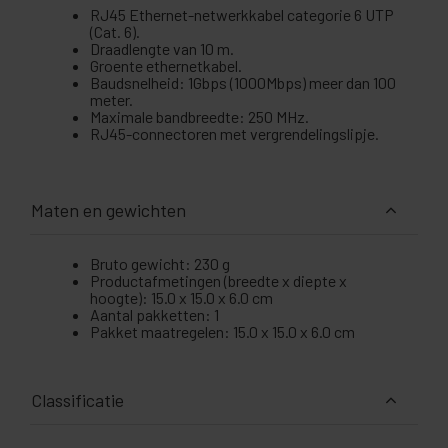
RJ45 Ethernet-netwerkkabel categorie 6 UTP
(Cat. 6).
Draadlengte van 10 m.
Groente ethernetkabel.
Baudsnelheid: 1Gbps (1000Mbps) meer dan 100
meter.
Maximale bandbreedte: 250 MHz.
RJ45-connectoren met vergrendelingslipje.
Maten en gewichten
Bruto gewicht: 230 g
Productafmetingen (breedte x diepte x
hoogte): 15.0 x 15.0 x 6.0 cm
Aantal pakketten: 1
Pakket maatregelen: 15.0 x 15.0 x 6.0 cm
Classificatie