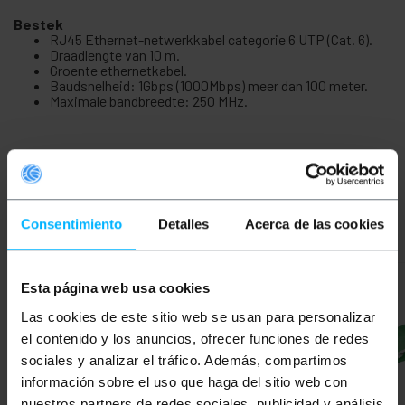
Bestek
RJ45 Ethernet-netwerkkabel categorie 6 UTP (Cat. 6).
Draadlengte van 10 m.
Groente ethernetkabel.
Baudsnelheid: 1Gbps (1000Mbps) meer dan 100 meter.
Maximale bandbreedte: 250 MHz.
Gerelateerde
producten
Consentimiento
Detalles
Acerca de las cookies
Esta página web usa cookies
Las cookies de este sitio web se usan para personalizar
el contenido y los anuncios, ofrecer funciones de redes
sociales y analizar el tráfico. Además, compartimos
información sobre el uso que haga del sitio web con
nuestros partners de redes sociales, publicidad y análisis