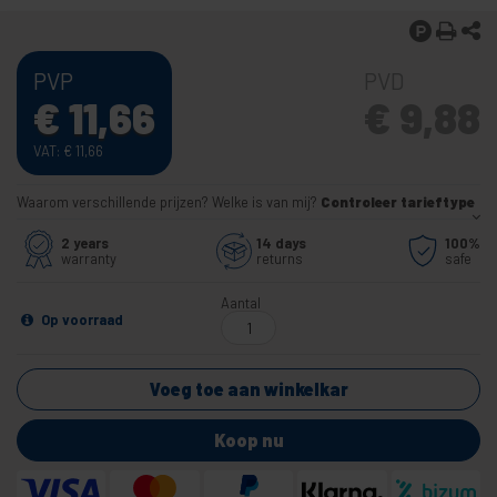
PVP
PVD
€
11,66
€
9,88
VAT:
€
11,66
Waarom verschillende prijzen? Welke is van mij?
Controleer tarieftype
2 years
14 days
100%
warranty
returns
safe
Aantal
Op voorraad
Voeg toe aan winkelkar
Koop nu