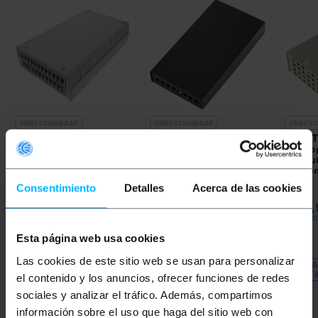
ONBESCHIKBAAR
ONBESCHIKBAAR
ONBESC
BEMATIK
24-poorts
BEMATIK
8 ST zwarte
BEMAT
beige kunststof
metaalvezel optische
vezelo
aansluitklemmenkast
klemmenkast
aanslu
van glasvezel
ST-co
Consentimiento
Detalles
Acerca de las cookies
PVP
PVD
PVP
PVD
PVP
€
24,06
€
20,12
€
12,89
€
11,00
€
24,
€
24,06
VAT inc.
€
12,89
VAT inc.
€
24,98
VAT
Esta página web usa cookies
REF:
FQ054
REF:
FQ032
Las cookies de este sitio web se usan para personalizar
LAAT ME WETEN
LAAT ME WETEN
LA
WANNEER ER
WANNEER ER
el contenido y los anuncios, ofrecer funciones de redes
VOORRAAD IS
VOORRAAD IS
sociales y analizar el tráfico. Además, compartimos
información sobre el uso que haga del sitio web con