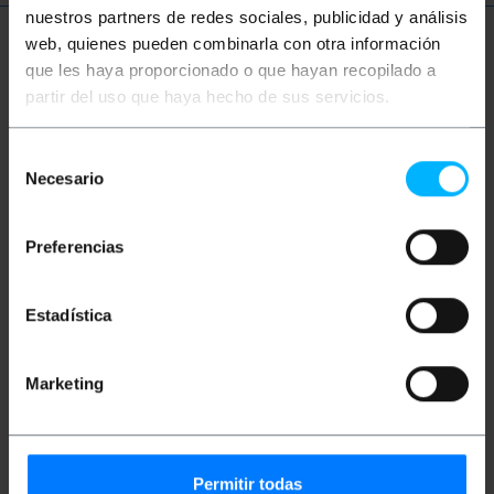
nuestros partners de redes sociales, publicidad y análisis
web, quienes pueden combinarla con otra información
Meer informatie
que les haya proporcionado o que hayan recopilado a
partir del uso que haya hecho de sus servicios.
Beschrijving
Selección
Necesario
de
Glasvezelaansluitdoos voor wand- of
consentimiento
desktopmontage. Hiermee kunt u maximaal 12
connectoren beheren met het FC Simplex-
Preferencias
connectorformaat. Het is een zwart metalen
behuizing.
Estadística
specificaties
Afmetingen kast: 265 x 40 x 132 mm.
Gemaakt van zwart plaatstaal met ankers
Marketing
voor wandmontage.
Het heeft rubberen steunen voor plaatsing in
desktopformaat.
Aan de voorkant heeft het 12 gaten om
glasvezelkoppelingen in FC-formaat te
Permitir todas
installeren.