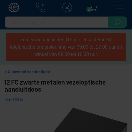
0
Zomeropeningstijden (13 juli - 4 september):
telefonische ondersteuning van 09:00 tot 17:00 uur en
winkel van 08:00 tot 16:30 uur.
Glasvezel verdeelkast
12 FC zwarte metalen vezeloptische
aansluitdoos
REF:
FQ036