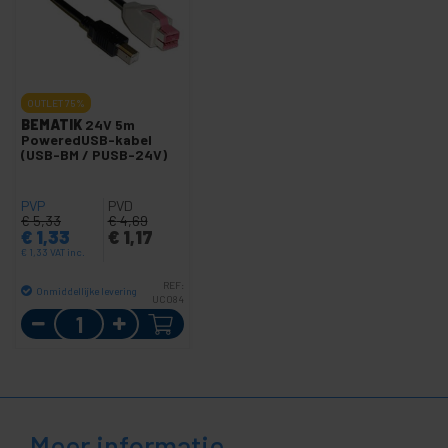
OUTLET
75%
BEMATIK
24V 5m
PoweredUSB-kabel
(USB-BM / PUSB-24V)
PVP
PVD
€
5,33
€
4,69
€
1,33
€
1,17
€
1,33
VAT inc.
REF:
Onmiddellijke levering
UC084
Aantal
Meer informatie