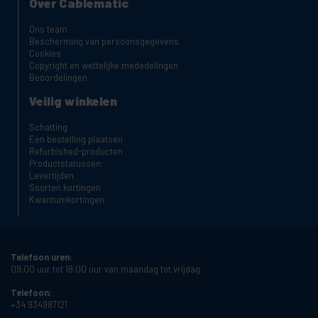
Over Cablematic
Ons team
Bescherming van persoonsgegevens
Cookies
Copyright en wettelijke mededelingen
Beoordelingen
Veilig winkelen
Schatting
Een bestelling plaatsen
Refurbished-producten
Productstatussen:
Levertijden
Soorten kortingen
Kwantumkortingen
Telefoon uren:
09:00 uur tot 18:00 uur van maandag tot vrijdag
Telefoon:
+34 934987121