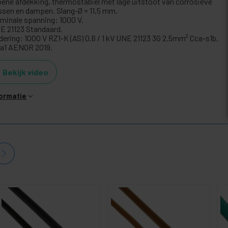
oene afdekking, thermostabiel met lage uitstoot van corrosieve
ssen en dampen. Slang-Ø = 11,5 mm.
minale spanning: 1000 V.
E 21123 Standaard.
dering: 1000 V RZ1-K (AS) 0.6 / 1 kV UNE 21123 3G 2.5mm² Cca-s1b,
, a1 AENOR 2019.
Bekijk video
formatie