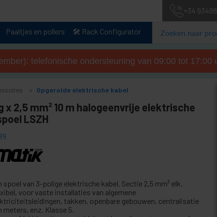
+34 93498
Paaltjes en pollers
🛠️ Rack Configurator
tember): telefonische ondersteuning van 09:00 tot 17:00 u
essoires
Opgerolde elektrische kabel
g x 2,5 mm² 10 m halogeenvrije elektrische
spoel LSZH
89
 spoel van 3-polige elektrische kabel. Sectie 2,5 mm² elk.
xibel, voor vaste installaties van algemene
ektriciteitsleidingen, takken, openbare gebouwen, centralisatie
n meters, enz. Klasse 5.