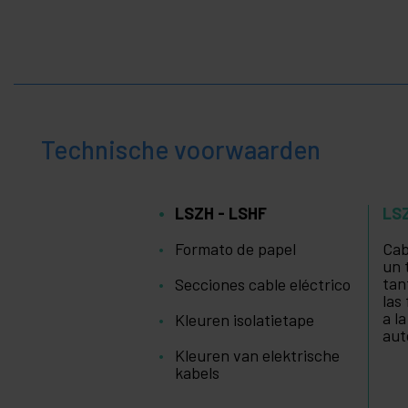
Technische voorwaarden
LSZH - LSHF
LS
Formato de papel
Cab
un 
tan
Secciones cable eléctrico
las
a l
Kleuren isolatietape
aut
Kleuren van elektrische
kabels