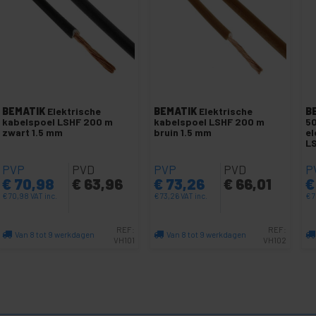
BEMATIK
Elektrische
BEMATIK
Elektrische
B
kabelspoel LSHF 200 m
kabelspoel LSHF 200 m
50
zwart 1.5 mm
bruin 1.5 mm
el
L
PVP
PVD
PVP
PVD
P
€
70,98
€
63,96
€
73,26
€
66,01
€
€
70,98
VAT inc.
€
73,26
VAT inc.
€
7
REF:
REF:
Van 8 tot 9 werkdagen
Van 8 tot 9 werkdagen
VH101
VH102
Aantal
Aantal