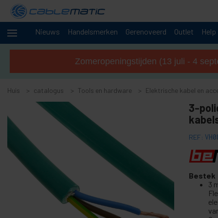
Nieuws
Handelsmerken
Gerenoveerd
Outlet
Help
+
Kabels en
netwerken
Zomeropeningstijden (13 juli - 4 sep
Rekken
+
en
Huis
servers
catalogus
Tools en hardware
Elektrische kabel en acc
Audio
+
3-poli
en
kabel
video
+
Verlichting
REF:
VH0
en geluid
+
fotografie
Bestek
-
Tools en
3 m
hardware
Fle
el
+
Vloer-, deur- en raamaccessoires
va