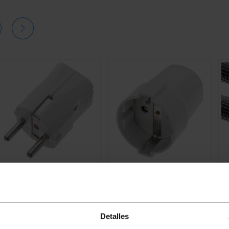
BEMATIK
Schuko-stekker
BEMATIK
Rechte witte
B
(witte mannelijke hoek)
schukostekker
M-
Detalles
PVP
PVD
PVP
PVD
P