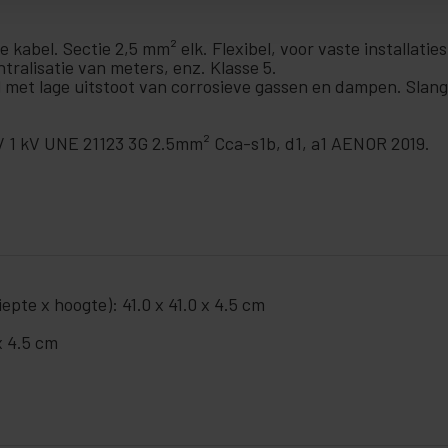
e kabel. Sectie 2,5 mm² elk. Flexibel, voor vaste installatie
ralisatie van meters, enz. Klasse 5.
 met lage uitstoot van corrosieve gassen en dampen. Slang
 / 1 kV UNE 21123 3G 2.5mm² Cca-s1b, d1, a1 AENOR 2019.
pte x hoogte): 41.0 x 41.0 x 4.5 cm
x 4.5 cm