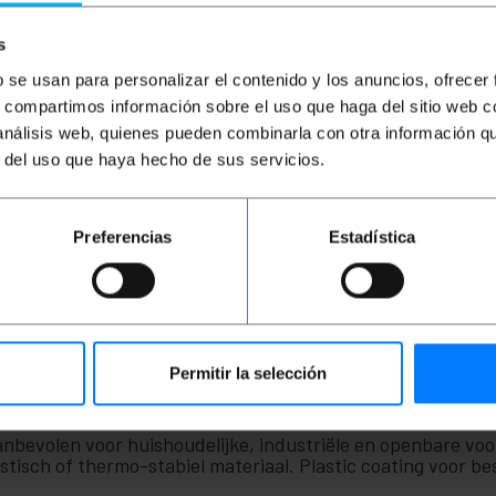
€
1,57
€
1,01
€
2,44
€
1,94
€
€
1,57
VAT inc.
€
2,44
VAT inc.
€
1
s
b se usan para personalizar el contenido y los anuncios, ofrecer
REF:
REF:
Van 6 tot 7 werkdagen
Van 6 tot 7 werkdagen
CM043
CM045
s, compartimos información sobre el uso que haga del sitio web 
Aantal
Aantal
 análisis web, quienes pueden combinarla con otra información q
r del uso que haya hecho de sus servicios.
Preferencias
Estadística
Permitir la selección
 Aanbevolen voor huishoudelijke, industriële en openbare vo
stisch of thermo-stabiel materiaal. Plastic coating voor 