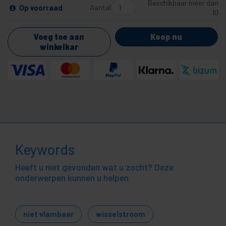
Beschikbaar meer dan
Aantal
Op voorraad
10
Voeg toe aan
Koop nu
winkelkar
Keywords
Heeft u niet gevonden wat u zocht? Deze
onderwerpen kunnen u helpen
niet vlambaar
wisselstroom