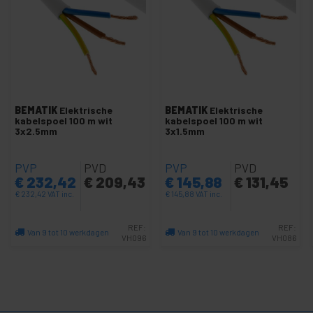
Zekeringen en elektrische zekeringhouders
Schakelaar en lichtregelaar
Tuimelschakelaars en tuimelschakelaars
Nylon kabelwartels
Elektrische schokbeschermer
BEMATIK
Elektrische
BEMATIK
Elektrische
Geïsoleerde tenen
kabelspoel 100 m wit
kabelspoel 100 m wit
3x2.5mm
3x1.5mm
Faston-terminal
Ribbelbuis
PVP
PVD
PVP
PVD
€
232,42
€
209,43
€
145,88
€
131,45
+
Elektrische dozen en bescherming
€
232,42
VAT inc.
€
145,88
VAT inc.
+
Beveiligingssloten
REF:
REF:
Lijmen en lijmen
Van 9 tot 10 werkdagen
Van 9 tot 10 werkdagen
VH096
VH086
+
Dammen en meters
Aantal
Aantal
+
Sanitair en accessoires
+
Auto en auto gereedschap