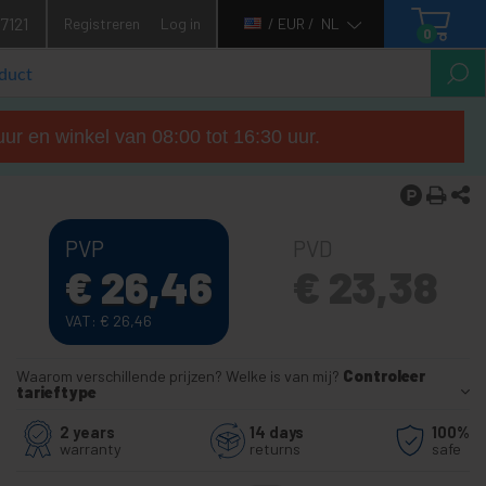
7121
Registreren
Log in
/ EUR /
NL
0
ur en winkel van 08:00 tot 16:30 uur.
PVP
PVD
€
26,46
€
23,38
VAT:
€
26,46
Waarom verschillende prijzen? Welke is van mij?
Controleer
tarieftype
2 years
14 days
100%
warranty
returns
safe