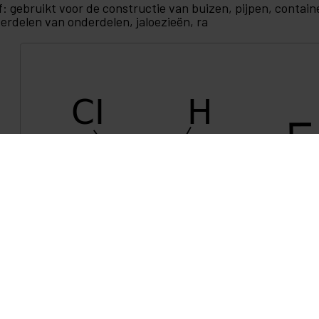
jf: gebruikt voor de constructie van buizen, pijpen, conta
erdelen van onderdelen, jaloezieën, ra