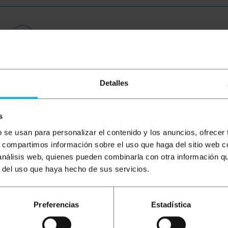
Detalles
s
b se usan para personalizar el contenido y los anuncios, ofrecer
s, compartimos información sobre el uso que haga del sitio web 
 análisis web, quienes pueden combinarla con otra información q
r del uso que haya hecho de sus servicios.
BEMATIK
3 m blauwe Cat.6a
RACKMATIC
M6-schroeven
B
UTP Ethernet-netwerkkabel
voor Rack 19 50-pack zwart
UT
Preferencias
Estadística