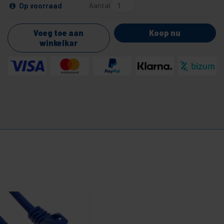
Aantal
Op voorraad
Voeg toe aan
Koop nu
winkelkar