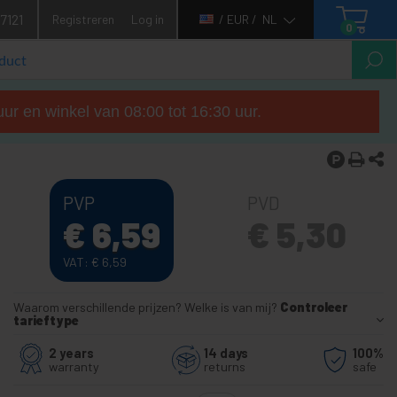
7121
Registreren
Log in
/ EUR /
NL
0
ur en winkel van 08:00 tot 16:30 uur.
PVP
PVD
€
6,59
€
5,30
VAT:
€
6,59
Waarom verschillende prijzen? Welke is van mij?
Controleer
tarieftype
2 years
14 days
100%
warranty
returns
safe