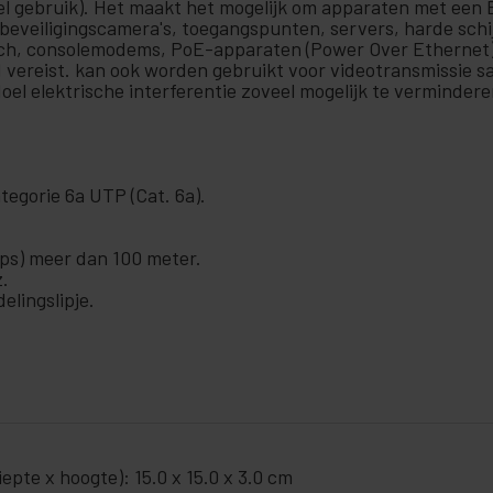
neel gebruik). Het maakt het mogelijk om apparaten met een 
 beveiligingscamera's, toegangspunten, servers, harde sch
itch, consolemodems, PoE-apparaten (Power Over Ethernet)
 vereist. kan ook worden gebruikt voor videotransmissie s
doel elektrische interferentie zoveel mogelijk te verminde
egorie 6a UTP (Cat. 6a).
ps) meer dan 100 meter.
.
lingslipje.
pte x hoogte): 15.0 x 15.0 x 3.0 cm