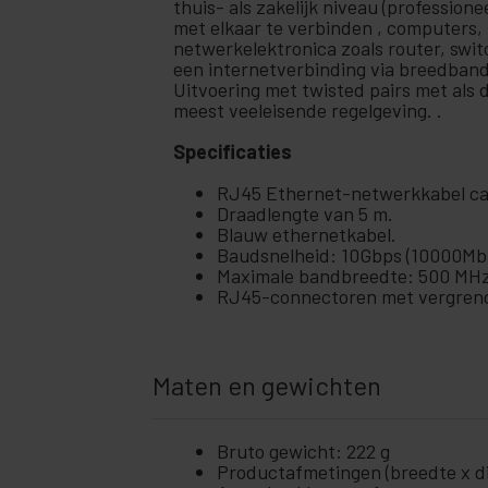
thuis- als zakelijk niveau (professio
+
met elkaar te verbinden , computers,
Ubiquiti-netwerken
netwerkelektronica zoals router, sw
Rekken
een internetverbinding via breedband
+
en
Uitvoering met twisted pairs met als 
servers
meest veeleisende regelgeving. .
Audio
+
en
Specificaties
video
RJ45 Ethernet-netwerkkabel cat
+
Verlichting
Draadlengte van 5 m.
en geluid
Blauw ethernetkabel.
+
Baudsnelheid: 10Gbps (10000Mb
fotografie
Maximale bandbreedte: 500 MHz
RJ45-connectoren met vergrende
+
Tools en
hardware
Beveiliging,
+
alarmen en
Maten en gewichten
controle
+
Elektronica
en gadgets
Bruto gewicht: 222 g
Productafmetingen (breedte x die
Thuis