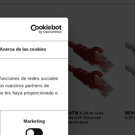
Acerca de las cookies
 funciones de redes sociales
con nuestros partners de
ue les haya proporcionado o
EMATIK
1 m groene Cat.6a
BEMATIK
0,25 m rode
BEM
P Ethernet-netwerkkabel
Cat.6a UTP Ethernet-
UTP 
Marketing
netwerkkabel