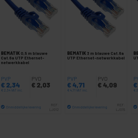
BEMATIK
0,5 m blauwe
BEMATIK
3 m blauwe Cat.6a
B
Cat.6a UTP Ethernet-
UTP Ethernet-netwerkkabel
UT
netwerkkabel
PVP
PVD
PVP
PVD
P
€
2,34
€
2,03
€
4,71
€
4,09
€
€
2,34
VAT inc.
€
4,71
VAT inc.
€
3
REF:
REF:
Onmiddellijke levering
Onmiddellijke levering
LJ012
LJ015
Aantal
Aantal