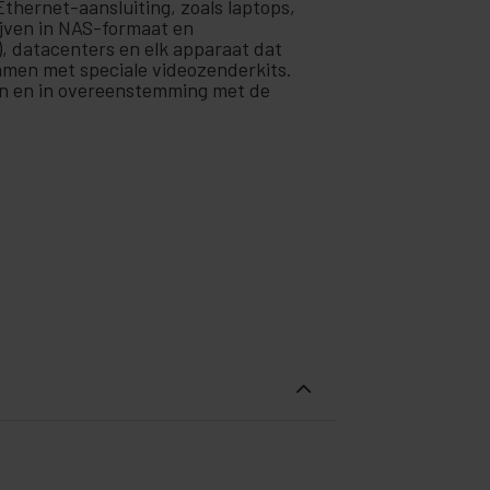
Ethernet-aansluiting, zoals laptops,
ijven in NAS-formaat en
, datacenters en elk apparaat dat
amen met speciale videozenderkits.
ren en in overeenstemming met de