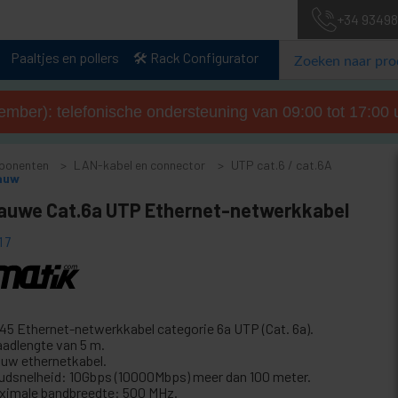
+34 93498
Paaltjes en pollers
🛠️ Rack Configurator
tember): telefonische ondersteuning van 09:00 tot 17:00 u
ponenten
LAN-kabel en connector
UTP cat.6 / cat.6A
lauw
lauwe Cat.6a UTP Ethernet-netwerkkabel
17
45 Ethernet-netwerkkabel categorie 6a UTP (Cat. 6a).
aadlengte van 5 m.
auw ethernetkabel.
udsnelheid: 10Gbps (10000Mbps) meer dan 100 meter.
ximale bandbreedte: 500 MHz.