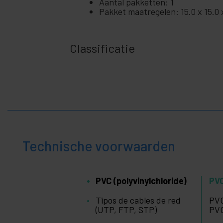
+
Aantal pakketten: 1
en
Pakket maatregelen: 15.0 x 15.0 
zakelijk
+
Vrije
tijd
Classificatie
+
Medisch
gebied
Technische voorwaarden
PVC (polyvinylchloride)
PVC
Tipos de cables de red
PVC
(UTP, FTP, STP)
PVC