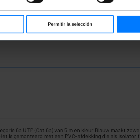
PVP
PVD
PVP
PVD
P
€
4,71
€
4,09
€
15,24
€
11,91
€
€
4,71
VAT inc.
€
15,24
VAT inc.
€
2
Permitir la selección
REF:
REF:
Onmiddellijke levering
Onmiddellijke levering
LJ015
RM063
Aantal
Aantal
gorie 6a UTP (Cat.6a) van 5 m en kleur Blauw maakt zowel
Het is gemonteerd met een PVC-afdekking die als isolator f