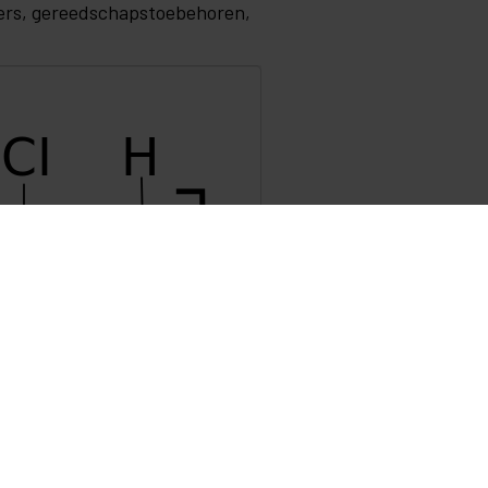
iners, gereedschapstoebehoren,