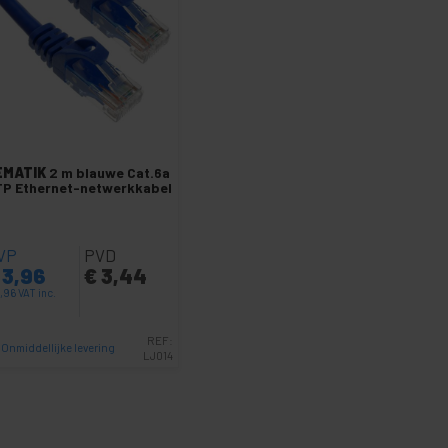
EMATIK
2 m blauwe Cat.6a
P Ethernet-netwerkkabel
VP
PVD
3,96
€
3,44
,96
VAT inc.
REF:
Onmiddellijke levering
LJ014
Aantal