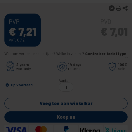
PVP
PVD
€
7,21
€
7,01
VAT:
€
7,21
Waarom verschillende prijzen? Welke is van mij?
Controleer tarieftype
2 years
14 days
100%
warranty
returns
safe
Aantal
Op voorraad
Voeg toe aan winkelkar
Koop nu