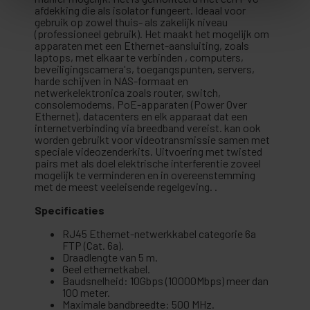
afdekking die als isolator fungeert. Ideaal voor
gebruik op zowel thuis- als zakelijk niveau
(professioneel gebruik). Het maakt het mogelijk om
apparaten met een Ethernet-aansluiting, zoals
laptops, met elkaar te verbinden , computers,
beveiligingscamera's, toegangspunten, servers,
harde schijven in NAS-formaat en
netwerkelektronica zoals router, switch,
consolemodems, PoE-apparaten (Power Over
Ethernet), datacenters en elk apparaat dat een
internetverbinding via breedband vereist. kan ook
worden gebruikt voor videotransmissie samen met
speciale videozenderkits. Uitvoering met twisted
pairs met als doel elektrische interferentie zoveel
mogelijk te verminderen en in overeenstemming
met de meest veeleisende regelgeving. .
Specificaties
RJ45 Ethernet-netwerkkabel categorie 6a
FTP (Cat. 6a).
Draadlengte van 5 m.
Geel ethernetkabel.
Baudsnelheid: 10Gbps (10000Mbps) meer dan
100 meter.
Maximale bandbreedte: 500 MHz.