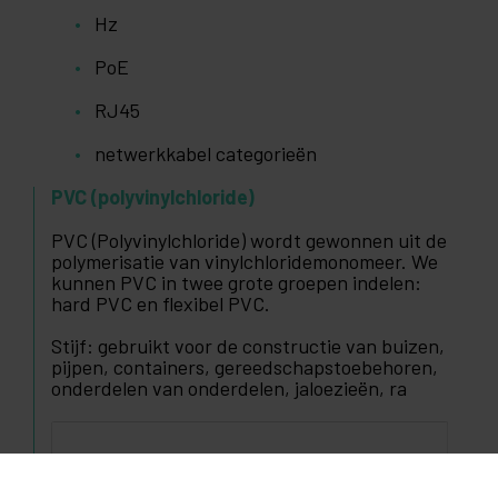
Hz
PoE
RJ45
netwerkkabel categorieën
PVC (polyvinylchloride)
PVC (Polyvinylchloride) wordt gewonnen uit de
polymerisatie van vinylchloridemonomeer. We
kunnen PVC in twee grote groepen indelen:
hard PVC en flexibel PVC.
Stijf: gebruikt voor de constructie van buizen,
pijpen, containers, gereedschapstoebehoren,
onderdelen van onderdelen, jaloezieën, ra