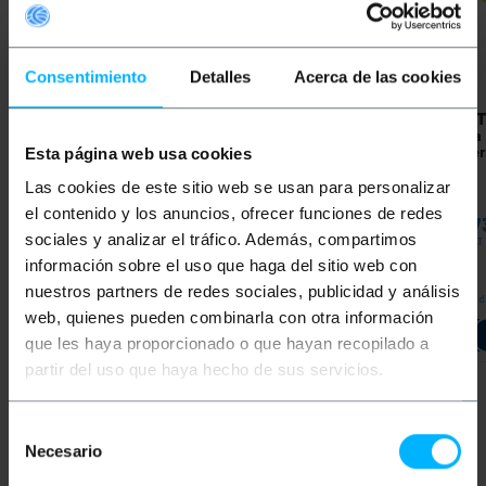
Consentimiento
Detalles
Acerca de las cookies
BEMATIK
0,5 m gele FTP
BEMATIK
2 m gele FTP
BEMAT
Cat.6a Ethernet-
Cat.6a Ethernet-
Cat.6a
netwerkkabel
netwerkkabel
netwer
Esta página web usa cookies
Las cookies de este sitio web se usan para personalizar
PVP
PVD
PVP
PVD
PVP
el contenido y los anuncios, ofrecer funciones de redes
€
2,04
€
1,98
€
3,53
€
3,44
€
4,7
sociales y analizar el tráfico. Además, compartimos
€
2,04
VAT inc.
€
3,53
VAT inc.
€
4,73
VAT 
información sobre el uso que haga del sitio web con
nuestros partners de redes sociales, publicidad y análisis
REF:
REF:
Onmiddellijke levering
Van 8 tot 9 werkdagen
Onmidd
LJ232
LJ234
web, quienes pueden combinarla con otra información
Aantal
Aantal
que les haya proporcionado o que hayan recopilado a
partir del uso que haya hecho de sus servicios.
Selección
Keywords
Necesario
de
consentimiento