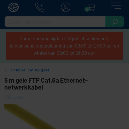
0
Zomeropeningstijden (13 juli - 4 september):
telefonische ondersteuning van 09:00 tot 17:00 uur en
winkel van 08:00 tot 16:30 uur.
FTP kabel cat.6A geel
5 m gele FTP Cat.6a Ethernet-
netwerkkabel
REF:
LJ237