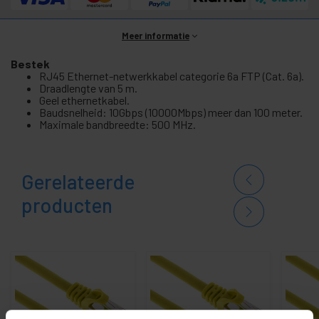
Meer informatie
Bestek
RJ45 Ethernet-netwerkkabel categorie 6a FTP (Cat. 6a).
Draadlengte van 5 m.
Geel ethernetkabel.
Baudsnelheid: 10Gbps (10000Mbps) meer dan 100 meter.
Maximale bandbreedte: 500 MHz.
Gerelateerde
producten