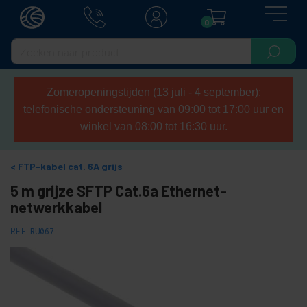
0
Zomeropeningstijden (13 juli - 4 september):
telefonische ondersteuning van 09:00 tot 17:00 uur en
winkel van 08:00 tot 16:30 uur.
FTP-kabel cat. 6A grijs
5 m grijze SFTP Cat.6a Ethernet-
netwerkkabel
REF:
RU067