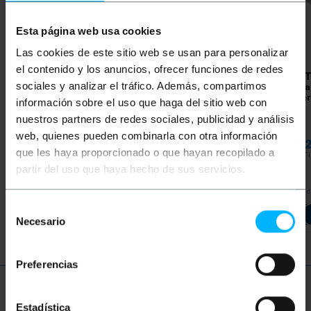
Esta página web usa cookies
Las cookies de este sitio web se usan para personalizar
el contenido y los anuncios, ofrecer funciones de redes
BEMATIK
15 m grijze
BEMATIK
1 m grijze
BEMAT
sociales y analizar el tráfico. Además, compartimos
SFTP Cat.6a Ethernet-
Cat.6a SFTP Ethernet-
FTP Ca
netwerkkabel
netwerkkabel
netwer
información sobre el uso que haga del sitio web con
nuestros partners de redes sociales, publicidad y análisis
PVP
PVD
PVP
PVD
PVP
web, quienes pueden combinarla con otra información
€
20,28
€
16,63
€
2,30
€
1,79
€
1,8
que les haya proporcionado o que hayan recopilado a
€
20,28
VAT inc.
€
2,30
VAT inc.
€
1,82
VAT 
partir del uso que haya hecho de sus servicios.
REF:
REF:
Onmiddellijke levering
Onmiddellijke levering
Onmidd
RU069
RU063
Selección
Aantal
Aantal
Necesario
de
consentimiento
Preferencias
Meer informatie
Estadística