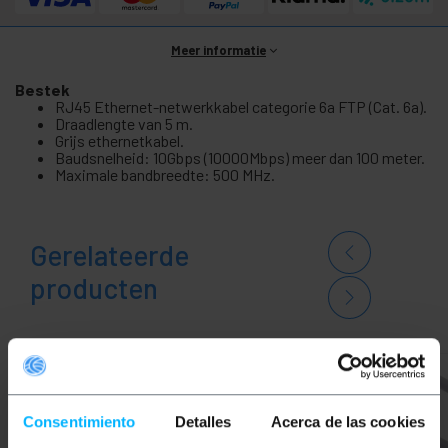
Meer informatie
Bestek
RJ45 Ethernet-netwerkkabel categorie 6a FTP (Cat. 6a).
Draadlengte van 5 m.
Grijs ethernetkabel.
Baudsnelheid: 10Gbps (10000Mbps) meer dan 100 meter.
Maximale bandbreedte: 500 MHz.
Gerelateerde
producten
Consentimiento
Detalles
Acerca de las cookies