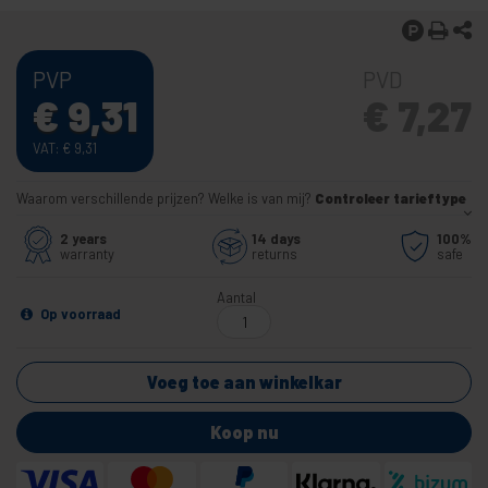
PVP
PVD
€
9,31
€
7,27
VAT:
€
9,31
Waarom verschillende prijzen? Welke is van mij?
Controleer tarieftype
2 years
14 days
100%
warranty
returns
safe
Aantal
Op voorraad
Voeg toe aan winkelkar
Koop nu