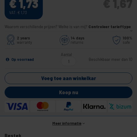
€
1,73
€
1,67
VAT:
€
1,73
Waarom verschillende prijzen? Welke is van mij?
Controleer tarieftype
2 years
14 days
100%
warranty
returns
safe
Aantal
Op voorraad
Beschikbaar meer dan 10
Voeg toe aan winkelkar
Koop nu
Meer informatie
Bestek