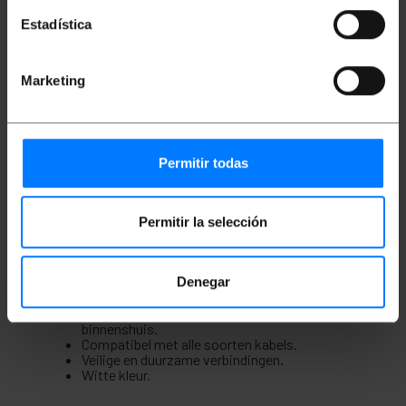
De box biedt een normale stroom van 10AX 250V.
Estadística
Het beschikt over ingangen voor raceways van 10x12
mm, 10x16 mm en 10x22 mm, evenals gatenpalen
voor eersteklas las- en tapregistratie. Deze
Marketing
oplossing voor het splitsen en aftakken van muren
is een betrouwbare oplossing voor wie op zoek is
naar een veilige, duurzame en kwalitatieve
verbinding. Vervaardigd door Solera met referentie
MUR62U.
Permitir todas
Specificaties
74x72x28mm aansluit- en afleidingsregister.
Normale stroom 10AX 250V.
Permitir la selección
Ingangen voor 10x12mm, 10x16mm en
10x22mm kanalen.
Gatenterminal, verbindingsregister en
Denegar
afleiding.
Gemaakt van hoogwaardig kunststof.
Ideaal voor elektrische installaties
binnenshuis.
Compatibel met alle soorten kabels.
Veilige en duurzame verbindingen.
Witte kleur.