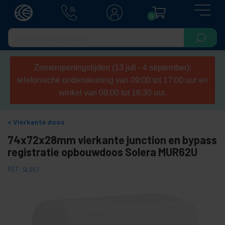
0
Zomeropeningstijden (13 juli - 4 september):
telefonische ondersteuning van 09:00 tot 17:00 uur en
winkel van 08:00 tot 16:30 uur.
Vierkante doos
74x72x28mm vierkante junction en bypass
registratie opbouwdoos Solera MUR62U
REF:
SL567