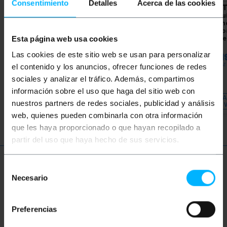
Consentimiento
Detalles
Acerca de las cookies
BEMATIK
Waterdichte
BEMATIK
Waterdichte
BEMAT
doos oppervlakte
doos oppervlakte
Aanslu
rechthoekig IP54
rechthoekig IP54
rechth
80x120x50mm
150x110x140mm
transp
haloge
Esta página web usa cookies
120x2
PVP
PVD
PVP
PVD
PVP
Las cookies de este sitio web se usan para personalizar
€
3,16
€
2,34
€
6,26
€
5,03
€
11,1
€
3,16
VAT inc.
€
6,26
VAT inc.
€
11,19
VAT
el contenido y los anuncios, ofrecer funciones de redes
sociales y analizar el tráfico. Además, compartimos
REF:
AE200
REF:
AE205
información sobre el uso que haga del sitio web con
LAAT ME WETEN
LAAT ME WETEN
LA
nuestros partners de redes sociales, publicidad y análisis
WANNEER ER
WANNEER ER
VOORRAAD IS
VOORRAAD IS
web, quienes pueden combinarla con otra información
que les haya proporcionado o que hayan recopilado a
partir del uso que haya hecho de sus servicios.
Meer informatie
Selección
Necesario
de
consentimiento
Beschrijving
Preferencias