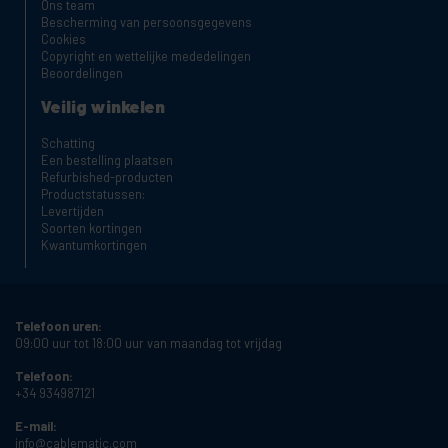
Ons team
Bescherming van persoonsgegevens
Cookies
Copyright en wettelijke mededelingen
Beoordelingen
Veilig winkelen
Schatting
Een bestelling plaatsen
Refurbished-producten
Productstatussen:
Levertijden
Soorten kortingen
Kwantumkortingen
Telefoon uren:
09:00 uur tot 18:00 uur van maandag tot vrijdag
Telefoon:
+34 934987121
E-mail:
info@cablematic.com