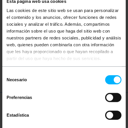
Esta página web usa cookies
Las cookies de este sitio web se usan para personalizar
el contenido y los anuncios, ofrecer funciones de redes
Keywords
sociales y analizar el tráfico. Además, compartimos
información sobre el uso que haga del sitio web con
Heeft u niet gevonden wat u zocht? Deze
onderwerpen kunnen u helpen
nuestros partners de redes sociales, publicidad y análisis
web, quienes pueden combinarla con otra información
que les haya proporcionado o que hayan recopilado a
Fitness
Oefening
Sport
partir del uso que haya hecho de sus servicios.
Opleiding
Sportschool
Yoga
Selección
Necesario
de
consentimiento
Preferencias
Meer informatie
Estadística
Beschrijving