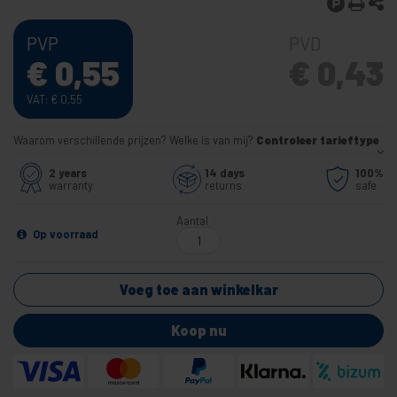
PVP
PVD
€
0,55
€
0,43
VAT:
€
0,55
Waarom verschillende prijzen? Welke is van mij?
Controleer tarieftype
2 years
14 days
100%
warranty
returns
safe
Aantal
Op voorraad
Voeg toe aan winkelkar
Koop nu