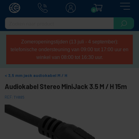
0
Zomeropeningstijden (13 juli - 4 september):
telefonische ondersteuning van 09:00 tot 17:00 uur en
winkel van 08:00 tot 16:30 uur.
3,5 mm jack audiokabel M / H
Audiokabel Stereo MiniJack 3.5 M / H 15m
REF:
TV085