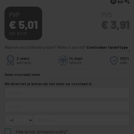
PVP
PVD
€
5,01
€
3,91
VAT:
€
5,01
Waarom verschillende prijzen? Welke is van mij?
Controleer tarieftype
2 years
14 days
100%
warranty
returns
safe
Geen voorraad meer
We laten het je weten als het weer op voorraad is.
E-mail
Aantal
Telefoon
Heb je het dringend nodig?