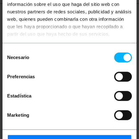
información sobre el uso que haga del sitio web con
nuestros partners de redes sociales, publicidad y análisis
Meer informatie
web, quienes pueden combinarla con otra información
que les haya proporcionado o que hayan recopilado a
partir del uso que haya hecho de sus servicios.
Beschrijving
Selección
Necesario
de
15m stereo audiokabel Het heeft een Minijack-M-
connector aan het ene uiteinde en Mini-Jack-F aan
consentimiento
het andere. De belangrijkste functie is het verlengen
van een audiokabel.
Preferencias
Maten en gewichten
Estadística
Bruto gewicht: 310 g
Marketing
Productafmetingen (breedte x diepte x
hoogte): 16.0 x 8.0 x 5.0 cm
Aantal pakketten: 1
Pakket maatregelen: 16.0 x 8.0 x 5.0 cm