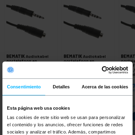
BEMATIK
Audiokabel
BEMATIK
Audiokabel
BEMAT
oortelefoon en
oortelefoon en
oortel
microfoon mini-jack 4-
microfoon mini-jack 4-
microf
pins 3,5 mm voor
pins 3,5 mm voor
pins 3
mannelijk naar
mannelijk naar
manneli
vrouwelijk 1m
vrouwelijk 2m
10 m
PVP
PVD
PVP
PVD
PVP
€
4,03
€
2,98
€
5,10
€
3,78
€
10,
Consentimiento
Detalles
Acerca de las cookies
€
4,03
VAT inc.
€
5,10
VAT inc.
€
10,74
VA
REF:
REF:
Onmiddellijke levering
Onmiddellijke levering
Onmidd
Esta página web usa cookies
TW081
TW082
Aantal
Aantal
Las cookies de este sitio web se usan para personalizar
el contenido y los anuncios, ofrecer funciones de redes
sociales y analizar el tráfico. Además, compartimos