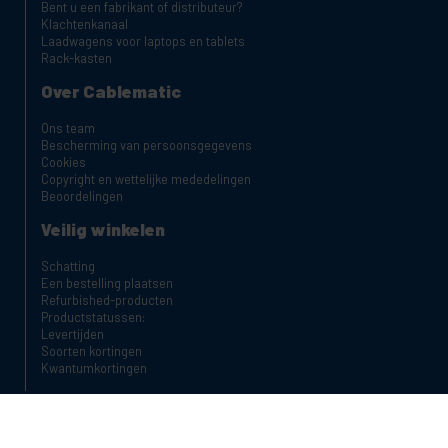
Bent u een fabrikant of distributeur?
Klachtenkanaal
Laadwagens voor laptops en tablets
Rack-kasten
Over Cablematic
Ons team
Bescherming van persoonsgegevens
Cookies
Copyright en wettelijke mededelingen
Beoordelingen
Veilig winkelen
Schatting
Een bestelling plaatsen
Refurbished-producten
Productstatussen:
Levertijden
Soorten kortingen
Kwantumkortingen