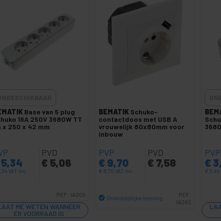
ONBESCHIKBAAR
ON
EMATIK
Base van 5 plug
BEMATIK
Schuko-
BEM
chuko 16A 250V 3680W TT
contactdoos met USB A
Schu
 x 250 x 42 mm
vrouwelijk 80x80mm voor
3680
inbouw
VP
PVD
PVP
PVD
PVP
5,34
€
5,06
€
9,70
€
7,58
€
3
,34
VAT inc.
€
9,70
VAT inc.
€
3,44
REF:
IA005
REF:
Onmiddellijke levering
IA082
LAAT ME WETEN WANNEER
LA
Aantal
ER VOORRAAD IS