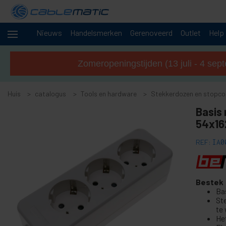
Nieuws
Handelsmerken
Gerenoveerd
Outlet
Help
+
Kabels en
netwerken
Zomeropeningstijden (13 juli - 4 sep
Rekken
+
en
Huis
servers
catalogus
Tools en hardware
Stekkerdozen en stopco
Audio
+
Basis
en
54x1
video
+
Verlichting
REF:
IA0
en geluid
+
fotografie
Bestek
-
Tools en
Ba
hardware
St
te
+
Vloer-, deur- en raamaccessoires
He