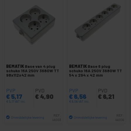
+
Kabelorganizers
+
Verf
-
Stekkerdozen en stopcontacten
-
Contactdozen
IP44 waterdichte basis
Schuko Bases
Schuko schakelt van basis
BEMATIK
Base van 4 plug
BEMATIK
Base 6 plug
schuko 16A 250V 3680W TT
schuko 16A 250V 3680W TT
Witte stekkerdoos
98x112x42 mm
54 x 294 x 42 mm
Strip pluggen waterdicht
PVP
Grijze stekkerdoos
PVD
PVP
PVD
€
5,17
€
4,90
€
6,56
€
6,21
Houten stekkerdoos
€
5,17
VAT inc.
€
6,56
VAT inc.
Stekkerdoos zwart
REF:
REF:
+
Onmiddellijke levering
Onmiddellijke levering
Industriële wielen
IA003
IA006
+
Aantal
Aantal
Fixatie systeem