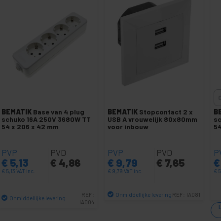
BEMATIK
Base van 4 plug
BEMATIK
Stopcontact 2 x
B
schuko 16A 250V 3680W TT
USB A vrouwelijk 80x80mm
s
54 x 206 x 42 mm
voor inbouw
54
PVP
PVD
PVP
PVD
P
€
5,13
€
4,86
€
9,79
€
7,65
€
€
5,13
VAT inc.
€
9,79
VAT inc.
€
5
Onmiddellijke levering
REF:
REF:
IA081
Onmiddellijke levering
IA004
Aantal
Aantal