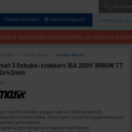
+34 93498
Paaltjes en pollers
🛠️ Rack Configurator
tember): telefonische ondersteuning van 09:00 tot 17:00 u
ntacten
Contactdozen
Schuko Bases
 met 3 Schuko-stekkers 16A 250V 3680W TT
62x42mm
02
sis met drie Schuko-pluggen van wit ABS-kunststof.
ekkerdoos zonder kabel, ontworpen om op het oppervlak (muur)
 worden geïnstalleerd.
t elektriciteitssnoer komt aan één kant binnen.