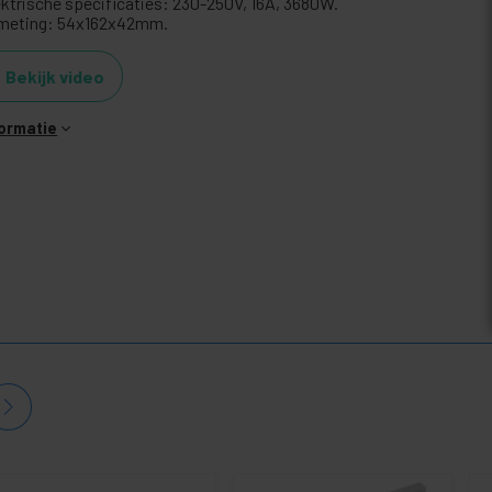
ektrische specificaties: 230-250V, 16A, 3680W.
meting: 54x162x42mm.
Bekijk video
formatie