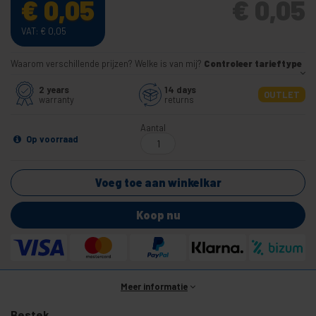
€
0,05
€
0,05
VAT:
€
0,05
Waarom verschillende prijzen? Welke is van mij?
Controleer tarieftype
2 years
14 days
OUTLET
warranty
returns
Aantal
Op voorraad
Voeg toe aan winkelkar
Koop nu
Meer informatie
Bestek