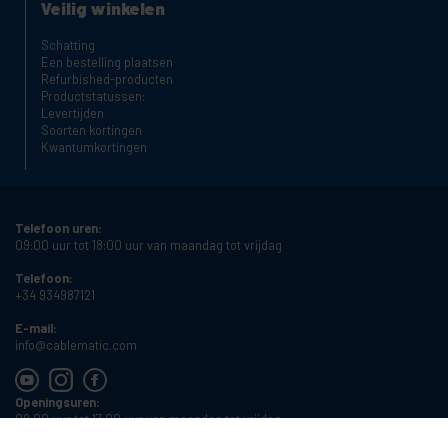
Veilig winkelen
Schatting
Een bestelling plaatsen
Refurbished-producten
Productstatussen:
Levertijden
Soorten kortingen
Kwantumkortingen
Telefoon uren:
09:00 uur tot 18:00 uur van maandag tot vrijdag
Telefoon:
+34 934987121
E-mail:
info@cablematic.com
Openingsuren:
08:00 uur tot 17:00 uur van maandag tot vrijdag