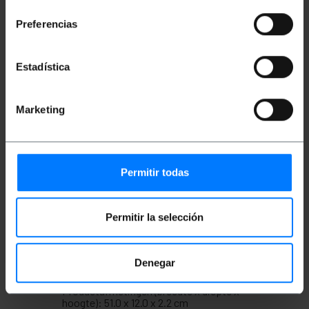
consentimiento
Verbinding met externe SATA-schijven.
Maakt aansluiting op verschillende
Preferencias
buitenposten mogelijk.
Hiermee kunnen gebruikers eenvoudig externe
schijven aansluiten.
Handig voor externe opslag met grote
Estadística
capaciteit.
Geeft gebruikers toegang tot externe
bestanden.
Perfect voor het opslaan en overbrengen van
Marketing
grote hoeveelheden gegevens.
Hiermee kunnen gebruikers externe schijven
op hun pc aansluiten.
Biedt een snelle en stabiele verbinding met
externe apparaten.
Permitir todas
Hiermee kunnen gebruikers met externe
bestanden werken
Permitir la selección
Maten en gewichten
Denegar
Bruto gewicht: 70 g
Productafmetingen (breedte x diepte x
hoogte): 51.0 x 12.0 x 2.2 cm