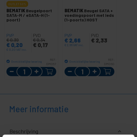
OUTLET
50%
BEMATIK
Beugelpoort
BEMATIK
Beugel SATA +
SATA-M / eSATA-H (1-
voedingspoort met leds
poort)
(1-poorts) HOST
PVP
PVD
PVP
PVD
€
2,66
€
2,33
€
0,39
€
0,34
€
0,20
€
0,17
€
2,66
VAT inc.
€
0,20
VAT inc.
REF:
REF:
Onmiddellijke levering
Onmiddellijke levering
DM057
DM060
Aantal
Aantal
Meer informatie
Beschrijving