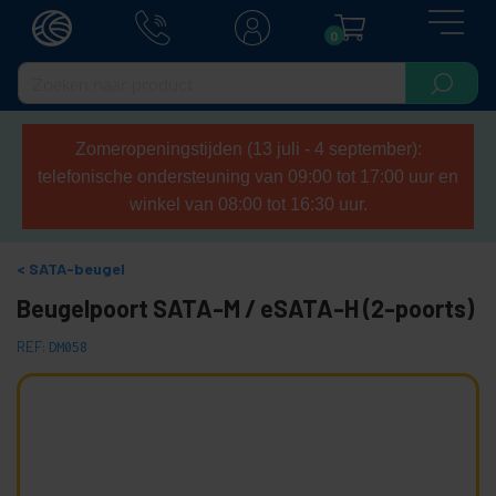
0
Zomeropeningstijden (13 juli - 4 september):
telefonische ondersteuning van 09:00 tot 17:00 uur en
winkel van 08:00 tot 16:30 uur.
SATA-beugel
Beugelpoort SATA-M / eSATA-H (2-poorts)
REF:
DM058