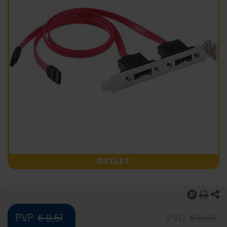
OUTLET
PVP
PVD
€
0,51
€
0,45