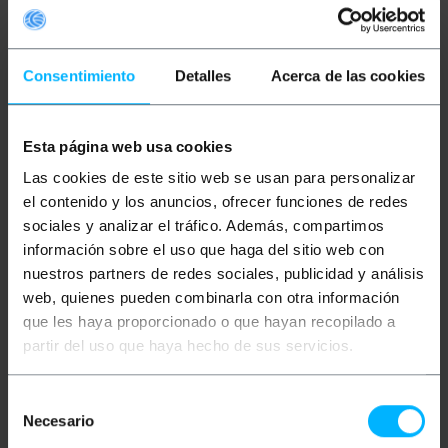
Externe eSATA-beugel met twee poorten, ideaal
voor het externaliseren van twee interne SATA-
Consentimiento
Detalles
Acerca de las cookies
poorten naar twee externe eSATA, ontworpen om te
worden geïnstalleerd in het uitbreidingsslot van een
pc-behuizing zonder een uitbreidingsslot in beslag
te nemen, waardoor de gebruiker een afgeschermde
7-pins externe eSATA-poort krijgt. Ideaal voor het
Esta página web usa cookies
aansluiten van externe SATA-schijven (zoals
Las cookies de este sitio web se usan para personalizar
randapparatuur, externe HDD-behuizingen, enz.) met
een externe eSATA-poort, het biedt twee externe
el contenido y los anuncios, ofrecer funciones de redes
eSATA-poorten.
sociales y analizar el tráfico. Además, compartimos
Specificaties
información sobre el uso que haga del sitio web con
nuestros partners de redes sociales, publicidad y análisis
Beugelpoort SATA-M/eSATA-H (2-poorts)
Het neemt geen uitbreidingsslot in beslag.
web, quienes pueden combinarla con otra información
Externaliseer twee interne SATA-poorten naar
que les haya proporcionado o que hayan recopilado a
twee externe eSATA.
partir del uso que haya hecho de sus servicios.
De externe eSATA-poort is 7-pins en
afgeschermd.
Ideaal om een externe eSATA-poort te hebben.
Mogelijkheid om externe SATA-schijven aan te
Selección
sluiten (randapparatuur, externe harde-
Necesario
de
schijfkasten, enz.).