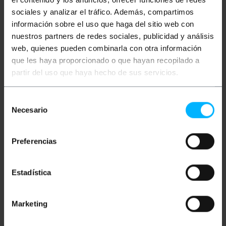
Composiet video-adapter met een BNC / RG59-Male
sociales y analizar el tráfico. Además, compartimos
connector aan de ene kant en aan de andere een
información sobre el uso que haga del sitio web con
RCA-Female type connector.
nuestros partners de redes sociales, publicidad y análisis
web, quienes pueden combinarla con otra información
Maten en gewichten
que les haya proporcionado o que hayan recopilado a
partir del uso que haya hecho de sus servicios.
Bruto gewicht: 20 g
Productafmetingen (breedte x diepte x
Selección
hoogte): 2.6 x 1.4 x 1.4 cm
Necesario
Aantal pakketten: 1
de
Pakket maatregelen: 2.6 x 1.4 x 1.4 cm
consentimiento
Preferencias
Classificatie
Estadística
Marketing