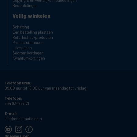
Copyright en wettelijke mededelingen
Beoordelingen
Veilig winkelen
Schatting
Een bestelling plaatsen
Refurbished-producten
Productstatussen:
Levertijden
Soorten kortingen
Kwantumkortingen
Telefoon uren:
09:00 uur tot 18:00 uur van maandag tot vrijdag
Telefoon:
+34 934987121
E-mail:
info@cablematic.com
Openingsuren: