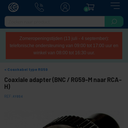
0
Zomeropeningstijden (13 juli - 4 september):
telefonische ondersteuning van 09:00 tot 17:00 uur en
winkel van 08:00 tot 16:30 uur.
Coaxkabel type RG59
Coaxiale adapter (BNC / RG59-M naar RCA-
H)
REF:
AY084