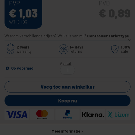
PVP
PVD
€
1,03
€
0,89
VAT:
€
1,03
Waarom verschillende prijzen? Welke is van mij?
Controleer tarieftype
2 years
14 days
100%
warranty
returns
safe
Aantal
Op voorraad
Voeg toe aan winkelkar
Koop nu
Meer informatie