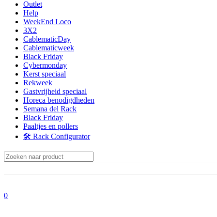
Outlet
Las cookies de este sitio we
Help
y analizar el tráfico. Ademá
WeekEnd Loco
redes sociales, publicidad y
3X2
CablematicDay
que hayan recopilado a parti
Cablematicweek
Black Friday
Selección
Cybermonday
Necesario
de
Kerst speciaal
Rekweek
consentimiento
Gastvrijheid speciaal
Horeca benodigdheden
Semana del Rack
Black Friday
Paaltjes en pollers
Denegar
🛠️ Rack Configurator
0
U heeft het maximale aantal aangeboden referenties van uw bestel
Sorry. Dit product is momenteel niet op voorraad.