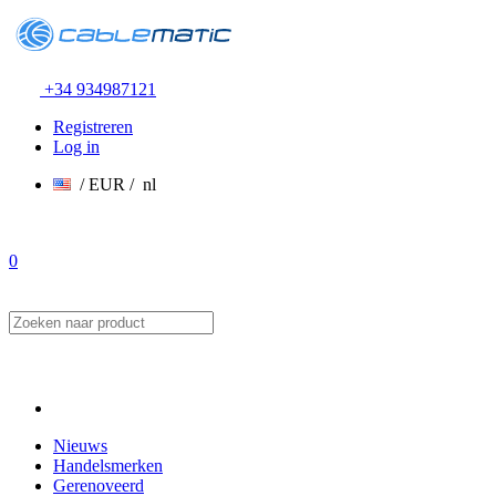
+34 934987121
Registreren
Log in
/ EUR /
nl
0
U heeft het maximale aantal aangeboden referenties van uw bestel
Sorry. Dit product is momenteel niet op voorraad.
Consentimiento
Nieuws
Handelsmerken
Esta página web usa cookie
Gerenoveerd