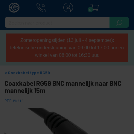
0
Zomeropeningstijden (13 juli - 4 september):
telefonische ondersteuning van 09:00 tot 17:00 uur en
winkel van 08:00 tot 16:30 uur.
Coaxkabel type RG59
Coaxkabel RG59 BNC mannelijk naar BNC
mannelijk 15m
REF:
BN019