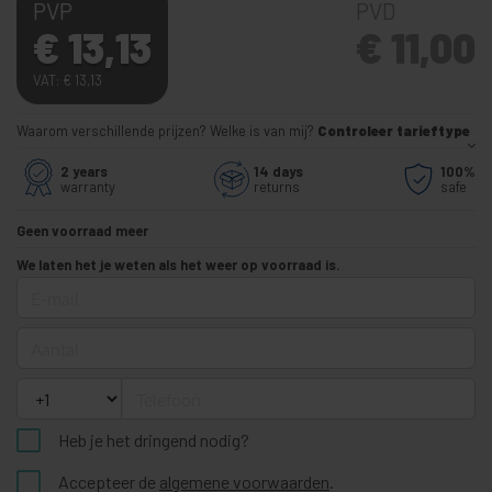
PVP
PVD
€
13,13
€
11,00
VAT:
€
13,13
Waarom verschillende prijzen? Welke is van mij?
Controleer tarieftype
2 years
14 days
100%
warranty
returns
safe
Geen voorraad meer
We laten het je weten als het weer op voorraad is.
E-mail
Aantal
Telefoon
Heb je het dringend nodig?
Accepteer de
algemene voorwaarden
.