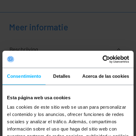
Meer informatie
Beschrijving
Coaxkabel type RG59, 15 meter lang. Het heeft aan
beide uiteinden mannelijke BNC-aansluitingen.
Consentimiento
Detalles
Acerca de las cookies
Gemaakt van hoogwaardig PVC, waardoor het
flexibel en lang meegaat. Ideaal voor het verzenden
van hoogfrequente video- en audiosignalen tussen
verschillende elektronische apparaten.
Esta página web usa cookies
specificaties
Las cookies de este sitio web se usan para personalizar
75 Ohm RG59 coaxiale kabel.
Het heeft aan beide uiteinden mannelijke BNC-
el contenido y los anuncios, ofrecer funciones de redes
aansluitingen.
sociales y analizar el tráfico. Además, compartimos
Gemaakt van hoogwaardig PVC, waardoor het
información sobre el uso que haga del sitio web con
flexibel en lang meegaat.
Ideaal voor het verzenden van hoogfrequente