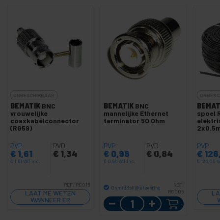
ONBESCHIKBAAR
ONBESC
BEMATIK
BNC
BEMATIK
BNC
BEMAT
vrouwelijke
mannelijke Ethernet
spoel 
coaxkabelconnector
terminator 50 Ohm
elektr
(RG59)
2x0.5
PVP
PVD
PVP
PVD
PVP
€
1,61
€
1,34
€
0,96
€
0,84
€
126
€
1,61
VAT inc.
€
0,96
VAT inc.
€
126,05
V
REF:
RC015
REF:
Onmiddellijke levering
LAAT ME WETEN
RC006
LA
WANNEER ER
Aantal
VOORRAAD IS