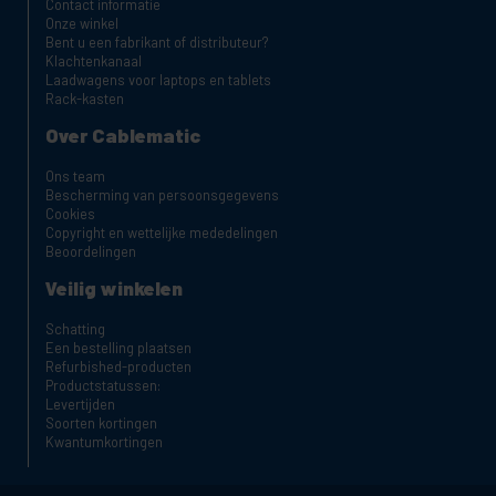
Contact informatie
Onze winkel
Bent u een fabrikant of distributeur?
Klachtenkanaal
Laadwagens voor laptops en tablets
Rack-kasten
Over Cablematic
Ons team
Bescherming van persoonsgegevens
Cookies
Copyright en wettelijke mededelingen
Beoordelingen
Veilig winkelen
Schatting
Een bestelling plaatsen
Refurbished-producten
Productstatussen:
Levertijden
Soorten kortingen
Kwantumkortingen