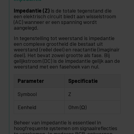
Impedantie (Z)
is de totale tegenstand die
een elektrisch circuit biedt aan wisselstroom
(AC) wanneer er een spanning wordt
aangelegd.
In tegenstelling tot weerstand is impedantie
een complexe grootheid die bestaat uit
weerstand (reëel deel) en reactantie (imaginair
deel). Het bevat zowel grootte als fase. Bij
gelijkstroom (DC) is de impedantie gelijk aan de
weerstand met een fasehoek van nul.
Parameter
Specificatie
Symbool
Z
Eenheid
Ohm (Ω)
Beheer van impedantie is essentieel in
hoogfrequente systemen om signaalreflecties
te voorkomen. In moderne PCB-ontwerpen