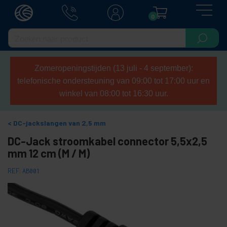
0
Zomeropeningstijden (13 juli - 4 september):
telefonische ondersteuning van 09:00 tot 17:00 uur en
winkel van 08:00 tot 16:30 uur.
DC-jackslangen van 2,5 mm
DC-Jack stroomkabel connector 5,5x2,5
mm 12 cm (M / M)
REF:
AB001