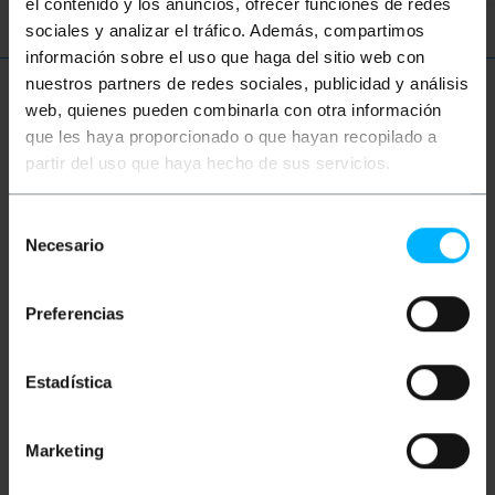
el contenido y los anuncios, ofrecer funciones de redes
sociales y analizar el tráfico. Además, compartimos
información sobre el uso que haga del sitio web con
nuestros partners de redes sociales, publicidad y análisis
Meer informatie
web, quienes pueden combinarla con otra información
que les haya proporcionado o que hayan recopilado a
partir del uso que haya hecho de sus servicios.
Beschrijving
Selección
Necesario
de
Voedingskabel op basis van twee DC-connectoren.
consentimiento
Slang die aan beide uiteinden een DC-connector
heeft 5,5 x 2,5 mm (buitendiameter x
Preferencias
binnendiameter). Van het mannelijk geslacht aan de
ene kant en mannelijk aan de andere kant. Lengte: 12
cm
Estadística
Maten en gewichten
Marketing
Bruto gewicht: 10 g