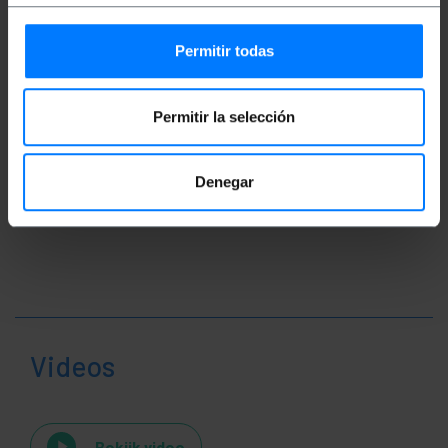
Productafmetingen (breedte x diepte x
hoogte): 14.0 x 1.0 x 1.0 cm
Aantal pakketten: 1
Permitir todas
Pakket maatregelen: 20.0 x 7.0 x 1.0 cm
Permitir la selección
Classificatie
Denegar
Videos
Bekijk video