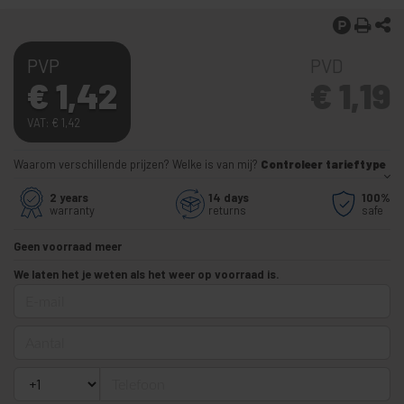
PVP
PVD
€
1,42
€
1,19
VAT:
€
1,42
Waarom verschillende prijzen? Welke is van mij?
Controleer tarieftype
2 years
14 days
100%
warranty
returns
safe
Geen voorraad meer
We laten het je weten als het weer op voorraad is.
E-mail
Aantal
Telefoon