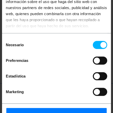
información sobre el uso que haga del sitio web con
nuestros partners de redes sociales, publicidad y análisis
web, quienes pueden combinarla con otra información
Keywords
que les haya proporcionado o que hayan recopilado a
partir del uso que haya hecho de sus servicios.
Heeft u niet gevonden wat u zocht? Deze
onderwerpen kunnen u helpen
Selección
Necesario
de
consentimiento
displayport
mini displayport
dvi
Preferencias
dvi-d
HDMI
Estadística
Marketing
Meer informatie