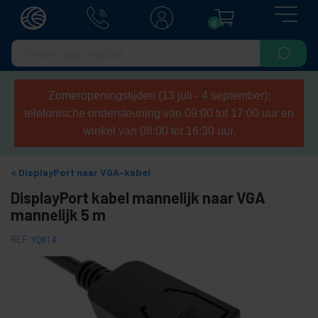
0
Zomeropeningstijden (13 juli - 4 september):
telefonische ondersteuning van 09:00 tot 17:00 uur en
winkel van 08:00 tot 16:30 uur.
DisplayPort naar VGA-kabel
DisplayPort kabel mannelijk naar VGA
mannelijk 5 m
REF:
YQ014