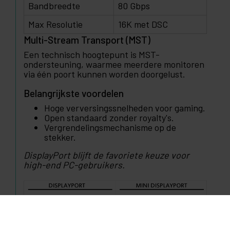
Bandbreedte
80 Gbps
Max Resolutie
16K met DSC
Multi-Stream Transport (MST)
Een technisch hoogtepunt is MST-
ondersteuning, waarmee meerdere monitoren
via één poort kunnen worden doorgelust.
Belangrijkste voordelen
Hoge verversingssnelheden voor gaming.
Open standaard zonder royalty's.
Vergrendelingsmechanisme op de
stekker.
DisplayPort blijft de favoriete keuze voor
high-end PC-gebruikers.