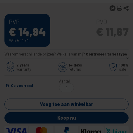
PVP
PVD
€
14,94
€
11,67
VAT:
€
14,94
Waarom verschillende prijzen? Welke is van mij?
Controleer tarieftype
2 years
14 days
100%
warranty
returns
safe
Aantal
Op voorraad
Voeg toe aan winkelkar
Koop nu