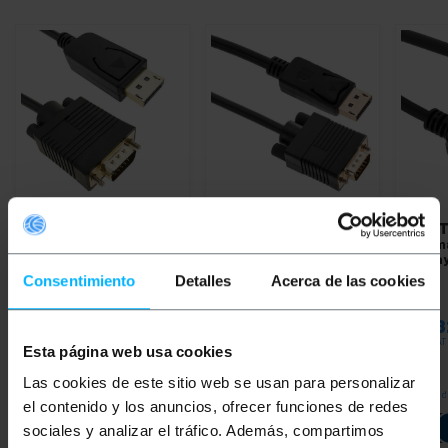
BEMATIK
Kabel
BEMATIK
Kabel
BEMAT
DisplayPort mannelijk
DisplayPort mannelijk
naar m
naar VGA mannelijk 3 m
naar VGA mannelijk 1.8m
Displa
Consentimiento
Detalles
Acerca de las cookies
PVP
PVD
PVP
PVD
PVP
€
28,84
€
22,53
€
20,38
€
15,93
€
11,8
€
28,84
VAT inc.
€
20,38
VAT inc.
€
11,82
VAT
Esta página web usa cookies
Las cookies de este sitio web se usan para personalizar
REF:
REF:
Onmiddellijke levering
Onmiddellijke levering
Onmidd
YQ013
YQ012
el contenido y los anuncios, ofrecer funciones de redes
Aantal
Aantal
sociales y analizar el tráfico. Además, compartimos