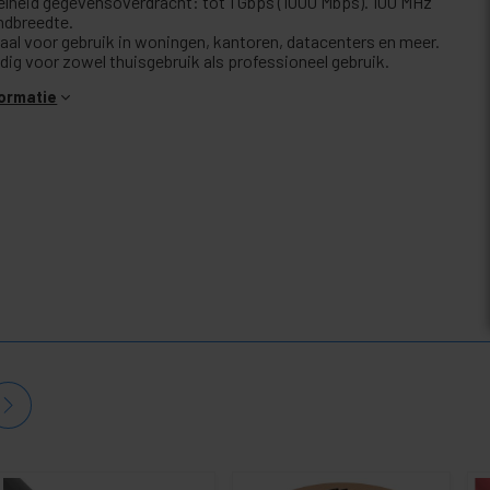
elheid gegevensoverdracht: tot 1 Gbps (1000 Mbps). 100 MHz
ndbreedte.
eaal voor gebruik in woningen, kantoren, datacenters en meer.
ldig voor zowel thuisgebruik als professioneel gebruik.
formatie