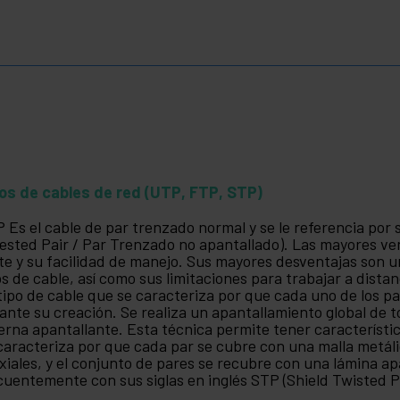
os de cables de red (UTP, FTP, STP)
 Es el cable de par trenzado normal y se le referencia por 
ested Pair / Par Trenzado no apantallado). Las mayores ven
te y su facilidad de manejo. Sus mayores desventajas son u
os de cable, así como sus limitaciones para trabajar a dist
tipo de cable que se caracteriza por que cada uno de los 
ante su creación. Se realiza un apantallamiento global de 
erna apantallante. Esta técnica permite tener característic
caracteriza por que cada par se cubre con una malla metáli
xiales, y el conjunto de pares se recubre con una lámina ap
cuentemente con sus siglas en inglés STP (Shield Twisted P