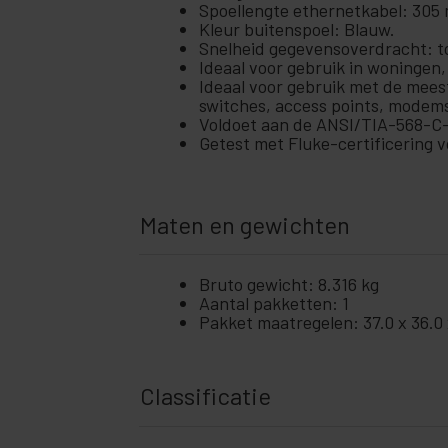
+
SCSI-kaarten en accessoires
Spoellengte ethernetkabel: 305 
Kleur buitenspoel: Blauw.
+
Ubiquiti-netwerken
Snelheid gegevensoverdracht: t
Ideaal voor gebruik in woningen,
Rekken
+
Ideaal voor gebruik met de mees
en
switches, access points, modems
servers
Voldoet aan de ANSI/TIA-568-C-v
Audio
+
Getest met Fluke-certificering vo
en
video
+
Verlichting
en geluid
Maten en gewichten
+
fotografie
Bruto gewicht: 8.316 kg
+
Tools en
Aantal pakketten: 1
hardware
Pakket maatregelen: 37.0 x 36.0
Beveiliging,
+
alarmen en
controle
Classificatie
+
Elektronica
en gadgets