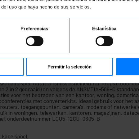
r del uso que haya hecho de sus servicios.
Preferencias
Estadística
Permitir la selección
rkkabelhaspel. Datatransmissiesnelheid tot 1Gbps (1000Mb
en 2 in 2 gedraaid) en volgens de ANSI/TIA-568-C standaar
ties voor het bedraden van een kantoor, woning, domotica 
oconferenties met converterkits. Ideaal gebruik voor het 
s, routers, toegangspunten, camera's, modems of netwerkel
ruik in woningen, telewerken, kantoren, magazijnen, datac
rd met onderdeelnummer LCU5-12CU-0305-B
 kabelspoel.