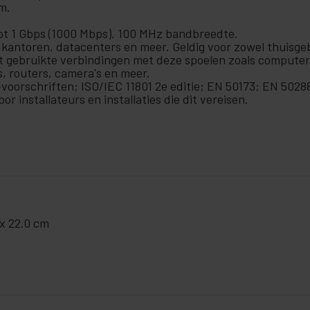
m.
ot 1 Gbps (1000 Mbps). 100 MHz bandbreedte.
 kantoren, datacenters en meer. Geldig voor zowel thuisgeb
t gebruikte verbindingen met deze spoelen zoals computers,
, routers, camera's en meer.
oorschriften; ISO/IEC 11801 2e editie; EN 50173; EN 5028
or installateurs en installaties die dit vereisen.
 x 22.0 cm