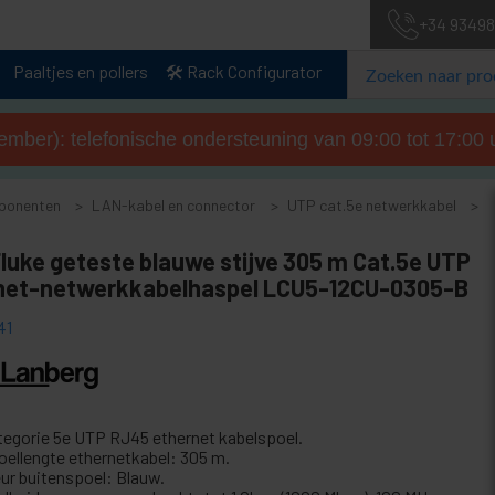
+34 93498
Paaltjes en pollers
🛠️ Rack Configurator
tember): telefonische ondersteuning van 09:00 tot 17:00 u
ponenten
LAN-kabel en connector
UTP cat.5e netwerkkabel
luke geteste blauwe stijve 305 m Cat.5e UTP
net-netwerkkabelhaspel LCU5-12CU-0305-B
41
tegorie 5e UTP RJ45 ethernet kabelspoel.
oellengte ethernetkabel: 305 m.
eur buitenspoel: Blauw.