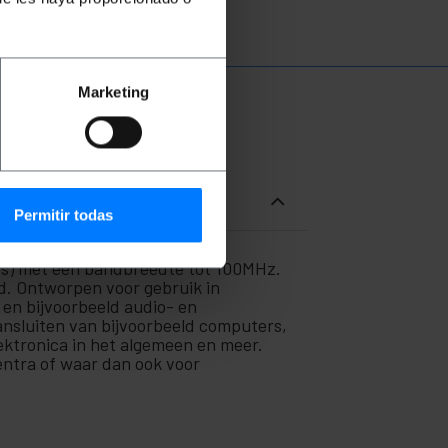
Marketing
Permitir todas
ps) met een bandbreedte tot 100MHz.
d. Ontworpen voor gebruik in
en bijvoorbeeld audio- en
aansluiten van bijvoorbeeld computers,
ektronica in het algemeen en meer.
entra of waar dan ook voor