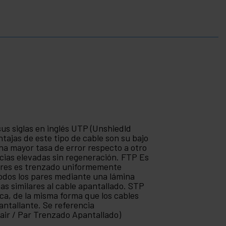
sus siglas en inglés UTP (Unshiedld
tajas de este tipo de cable son su bajo
na mayor tasa de error respecto a otro
ancias elevadas sin regeneración. FTP Es
pares es trenzado uniformemente
todos los pares mediante una lámina
as similares al cable apantallado. STP
ca, de la misma forma que los cables
antallante. Se referencia
air / Par Trenzado Apantallado)