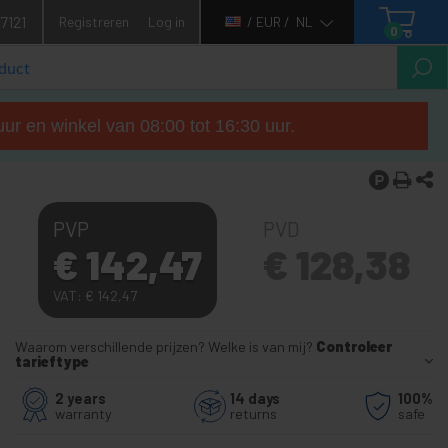
7121
Registreren
Log in
/ EUR /
NL
0
ur en winkel van 08:00 tot 16:30 uur.
PVP
PVD
€
142,47
€
128,38
VAT:
€
142,47
Waarom verschillende prijzen? Welke is van mij?
Controleer
tarieftype
2 years
14 days
100%
warranty
returns
safe