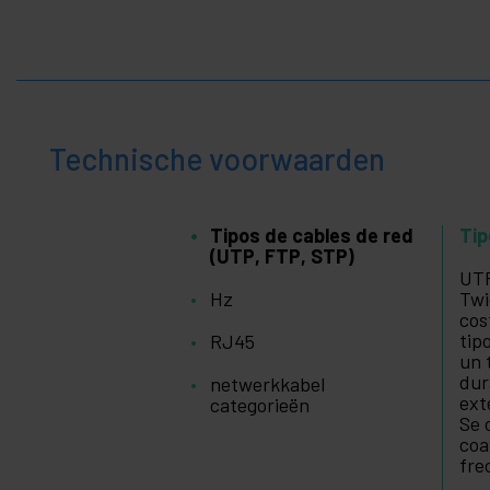
Thuis
+
en
zakelijk
+
Vrije
tijd
+
Medisch
gebied
Technische voorwaarden
Tipos de cables de red
Tip
(UTP, FTP, STP)
UTP
Hz
Twi
cos
tip
RJ45
un 
dur
netwerkkabel
ext
categorieën
Se 
coa
fre