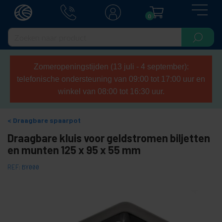
0
Zomeropeningstijden (13 juli - 4 september):
telefonische ondersteuning van 09:00 tot 17:00 uur en
winkel van 08:00 tot 16:30 uur.
Draagbare spaarpot
Draagbare kluis voor geldstromen biljetten
en munten 125 x 95 x 55 mm
REF:
BY000