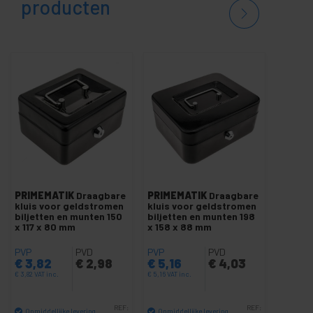
producten
PRIMEMATIK
Draagbare
PRIMEMATIK
Draagbare
kluis voor geldstromen
kluis voor geldstromen
biljetten en munten 150
biljetten en munten 198
x 117 x 80 mm
x 158 x 88 mm
PVP
PVD
PVP
PVD
€
3,82
€
2,98
€
5,16
€
4,03
€
3,82
VAT inc.
€
5,16
VAT inc.
REF:
REF:
Onmiddellijke levering
Onmiddellijke levering