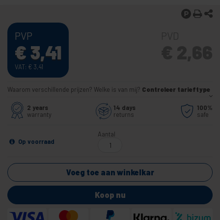
PVP
PVD
€
3,41
€
2,66
VAT:
€
3,41
Waarom verschillende prijzen? Welke is van mij?
Controleer tarieftype
2 years
14 days
100%
warranty
returns
safe
Aantal
Op voorraad
Voeg toe aan winkelkar
Koop nu