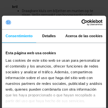
bril
Draagbare kluis om biljetten en munten op te
slaan. Veilig gemaakt van hoogwaardig staal,
dikte en kwaliteit.
Ideaal voor het transporteren en beschermen
van geld in winkels, kantoren, kantoren, etc.
Het kan ook worden gebruikt als juwelendoos
of om kleine persoonlijke waardevolle spullen
Consentimiento
Detalles
Acerca de las cookies
op te bergen.
Buiten heeft het een vernikkelde handgreep
aan de bovenkant en een veiligheidsslot aan
de voorkant. Voor elke doos worden twee
Esta página web usa cookies
unieke sleutels geleverd.
Binnenin bevindt zich een zwarte plastic
Las cookies de este sitio web se usan para personalizar
scheider en classifier. Kaartjes worden onder
el contenido y los anuncios, ofrecer funciones de redes
in de doos opgeslagen. De munten worden
opgeslagen in de lade met vijf
sociales y analizar el tráfico. Además, compartimos
compartimenten.
información sobre el uso que haga del sitio web con
Buitenmaat (breedte x diepte x hoogte): 125 x
nuestros partners de redes sociales, publicidad y análisis
95 x 55 mm.
web, quienes pueden combinarla con otra información
que les haya proporcionado o que hayan recopilado a
partir del uso que haya hecho de sus servicios.
Maten en gewichten