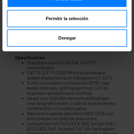
Beschrijving
Permitir la selección
Draagbare RJ45-netwerkkabelhaspel, ideaal voor
tijdelijke of noodinstallaties tijdens evenementen,
presentaties, beurzen of trainingen. De haspel is
voorzien van een dubbel afgeschermde,
Denegar
halogeenvrije Category 7A-kabel, gemonteerd op
een stevige, gemakkelijk te vervoeren haspel.
Specificaties
Draagbare spoel RJ45 Cat 7a SFTP
netwerkkabel
CAT 7A S/FTP (1000 MHz) netwerkkabel,
dubbel afgeschermd en halogeenvrij (LSZH).
RJ45 vrouwelijke connectoren (8P8C) aan
beide uiteinden, geïntegreerd met CAT 6A
keystone-aansluiting en stofkap.
Ideaal voor tijdelijke netwerkverbindingen
over lange afstanden, zoals bij evenementen,
conferenties of noodsituaties.
Massieve koperen geleiders (AWG 23/1) voor
betrouwbare en stabiele prestaties.
Compatibel met PoE (IEEE 802.3af) en PoE+
(IEEE 802.3at), inclusief CAT 6A-testrapport.
Trommel met stabiele metalen voet, rubberen