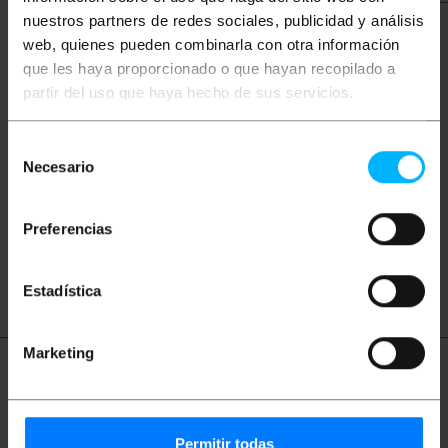
VOORRAAD IS
VOORRAAD IS
nuestros partners de redes sociales, publicidad y análisis
web, quienes pueden combinarla con otra información
que les haya proporcionado o que hayan recopilado a
Keywords
partir del uso que haya hecho de sus servicios.
Heeft u niet gevonden wat u zocht? Deze
onderwerpen kunnen u helpen
Selección
Necesario
de
consentimiento
netto
categorie
Ethernet
RJ45
Preferencias
slang
LAN
Estadística
Marketing
Meer informatie
Permitir todas