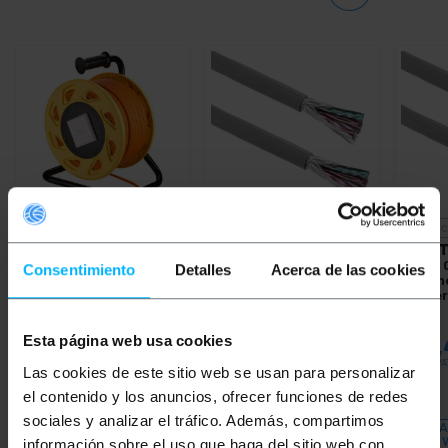
ONBESCHIKBAAR
ONBESCHIKBAAR
ONBESC
BEMATIK
Draagbare
BEMATIK
305 m stijve
BEMAT
netwerkkabelhaspel
grijze Cat.7 SSTP CCA
grijze
Consentimiento
Detalles
Acerca de las cookies
RJ45 Cat 7a SFTP 50
ethernet
ethern
meter
netwerkkabelhaspel
netwer
PVP
PVD
PVP
PVD
PVP
Esta página web usa cookies
€
192,50
€
150,39
€
160,37
€
144,59
€
53,
€
192,50
VAT inc.
€
160,37
VAT inc.
€
53,46
VA
Las cookies de este sitio web se usan para personalizar
el contenido y los anuncios, ofrecer funciones de redes
REF:
LN085
REF:
LN082
sociales y analizar el tráfico. Además, compartimos
LAAT ME WETEN
LAAT ME WETEN
LA
WANNEER ER
WANNEER ER
información sobre el uso que haga del sitio web con