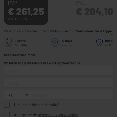
PVP
PVD
€
261,25
€
204,10
VAT:
€
261,25
Waarom verschillende prijzen? Welke is van mij?
Controleer tarieftype
2 years
14 days
100%
warranty
returns
safe
Geen voorraad meer
We laten het je weten als het weer op voorraad is.
E-mail
Aantal
Telefoon
Heb je het dringend nodig?
Accepteer de
algemene voorwaarden
.