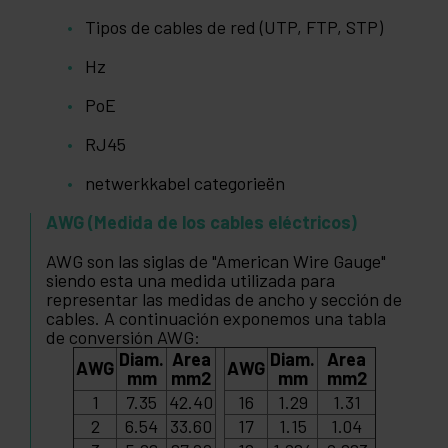
Tipos de cables de red (UTP, FTP, STP)
Hz
PoE
RJ45
netwerkkabel categorieën
AWG (Medida de los cables eléctricos)
AWG son las siglas de "American Wire Gauge"
siendo esta una medida utilizada para
representar las medidas de ancho y sección de
cables. A continuación exponemos una tabla
de conversión AWG:
Diam.
Area
Diam.
Area
AWG
AWG
mm
mm2
mm
mm2
1
7.35
42.40
16
1.29
1.31
2
6.54
33.60
17
1.15
1.04