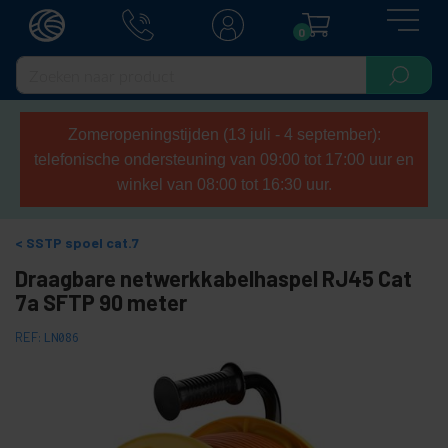
0
Zomeropeningstijden (13 juli - 4 september):
telefonische ondersteuning van 09:00 tot 17:00 uur en
winkel van 08:00 tot 16:30 uur.
SSTP spoel cat.7
Draagbare netwerkkabelhaspel RJ45 Cat
7a SFTP 90 meter
REF:
LN086