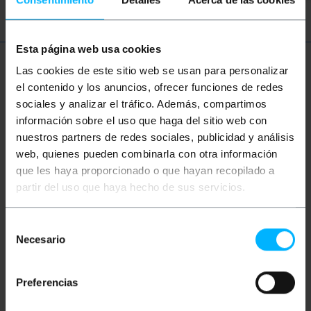
Esta página web usa cookies
Meer informatie
Las cookies de este sitio web se usan para personalizar
el contenido y los anuncios, ofrecer funciones de redes
sociales y analizar el tráfico. Además, compartimos
información sobre el uso que haga del sitio web con
Beschrijving
nuestros partners de redes sociales, publicidad y análisis
web, quienes pueden combinarla con otra información
Simplex multi-mode (MM) glasvezelkabel die voldoet
que les haya proporcionado o que hayan recopilado a
aan de OM5-standaard (ANSI / TIA 492AAE). OM5-
partir del uso que haya hecho de sus servicios.
kabels maken gebruik van geoptimaliseerde WBMMF
multimode-vezel van 50/125 µm, en maken een
snelheid tot 100 Gigabit-afstand mogelijk tot 100 m.
Selección
Het heeft een SC / PC-connector aan het ene
Necesario
uiteinde en SC / PC-connector aan het andere
de
uiteinde. 100% geverifieerde kabel, topkwaliteit en
consentimiento
LSZH (Low Smoke Halogen Free). Sectie van de
centrale kern en zijn voering van 50/125 micron (µm).
Preferencias
Totale sectie van elke 3,0 mm kabel (inclusief kevlar-
vezel en groene mantel). 10 m kabellengte.