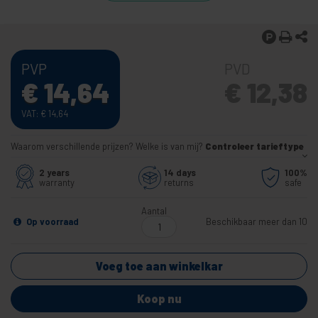
PVP
PVD
€
14,64
€
12,38
VAT:
€
14,64
Waarom verschillende prijzen? Welke is van mij?
Controleer tarieftype
2 years
14 days
100%
warranty
returns
safe
Aantal
Op voorraad
Beschikbaar meer dan 10
Voeg toe aan winkelkar
Koop nu