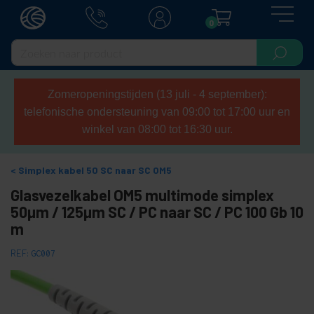
0
Zomeropeningstijden (13 juli - 4 september):
telefonische ondersteuning van 09:00 tot 17:00 uur en
winkel van 08:00 tot 16:30 uur.
Simplex kabel 50 SC naar SC OM5
Glasvezelkabel OM5 multimode simplex
50µm / 125µm SC / PC naar SC / PC 100 Gb 10
m
REF:
GC007