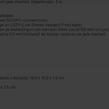
 en gele mantel). Kabellengte: 3 m.
elkabel.
 twee SC/UPC-connectoren.
ge en LSZH (Low Smoke Halogen Free) kabel.
en de bekleding ervan met een dikte van 9/125 micron (µm)
el is 2,0 mm (inclusief de Kevlar-vezel en de gele mantel).
pte x hoogte): 18.0 x 18.0 x 1.5 cm
 x 1.5 cm