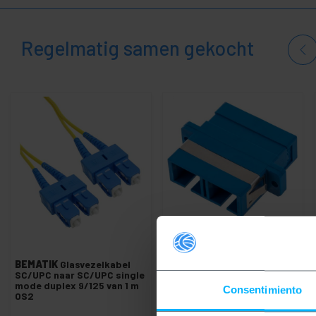
+
Simplex-kabel SM 9/125 PC
Simplexkabel SM 9/125 UPC
Regelmatig samen gekocht
Glasvezel patchpaneel
+
Vezeloptische hoek
Vezel optische separator
Verschillende voor glasvezel
+
GSM GPRS 3G UMTS HSDPA GPS
+
Draadloos netwerk
+
TP-Link-technologieën
+
SCSI-kaarten en accessoires
+
Ubiquiti-netwerken
Rekken
+
BEMATIK
Glasvezelkabel
BEMATIK
SC naar SC single-
en
SC/UPC naar SC/UPC single
mode duplex optische
mode duplex 9/125 van 1 m
vezelkoppeling
servers
Consentimiento
OS2
Audio
+
en