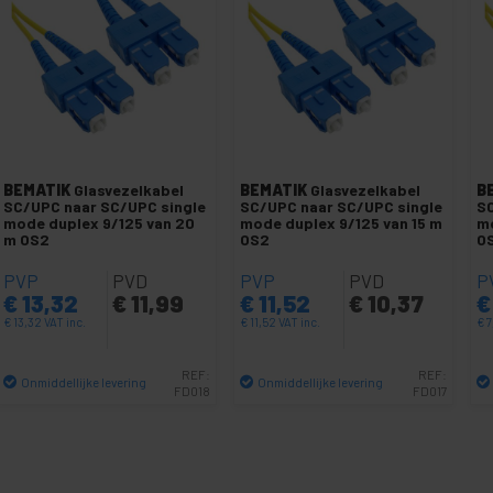
BEMATIK
Glasvezelkabel
BEMATIK
Glasvezelkabel
B
SC/UPC naar SC/UPC single
SC/UPC naar SC/UPC single
SC
mode duplex 9/125 van 20
mode duplex 9/125 van 15 m
mo
m OS2
OS2
O
PVP
PVD
PVP
PVD
P
€
13,32
€
11,99
€
11,52
€
10,37
€
€
13,32
VAT inc.
€
11,52
VAT inc.
€
7
REF:
REF:
Onmiddellijke levering
Onmiddellijke levering
FD018
FD017
Aantal
Aantal