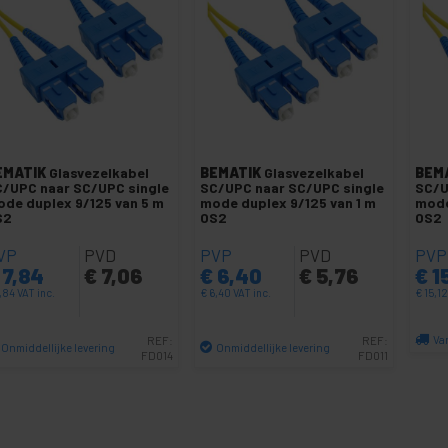
EMATIK
Glasvezelkabel
BEMATIK
Glasvezelkabel
BEM
/UPC naar SC/UPC single
SC/UPC naar SC/UPC single
SC/U
de duplex 9/125 van 5 m
mode duplex 9/125 van 1 m
mode
S2
OS2
OS2
VP
PVD
PVP
PVD
PVP
7,84
€
7,06
€
6,40
€
5,76
€
1
,84
VAT inc.
€
6,40
VAT inc.
€
15,1
Va
REF:
REF:
Onmiddellijke levering
Onmiddellijke levering
FD014
FD011
Aantal
Aantal