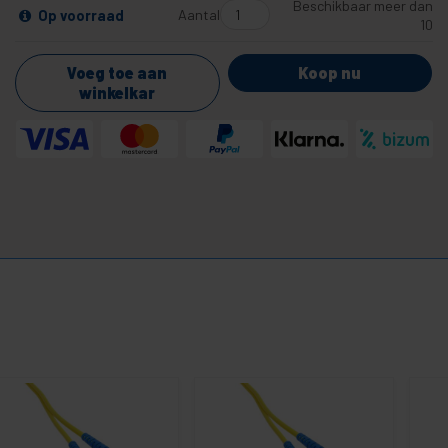
Beschikbaar meer dan
Aantal
Op voorraad
10
Voeg toe aan
Koop nu
winkelkar