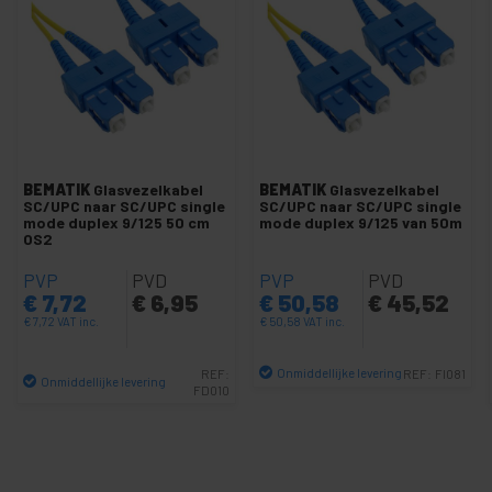
Kabelventilator MTP-LC MM 50/125 PC
+
MM 50/125 dubbelzijdige PC-kabel
+
MM 62.5 / 125 PC-duplexkabel
+
Duplexkabel SM 9/125 APC
-
Duplexkabel SM 9/125 PC
BEMATIK
Glasvezelkabel
BEMATIK
Glasvezelkabel
SC/UPC naar SC/UPC single
SC/UPC naar SC/UPC single
Duplexkabel 9/125 FC naar FC
mode duplex 9/125 50 cm
mode duplex 9/125 van 50m
OS2
Duplexkabel 9/125 LC naar LC
Duplexkabel 9/125 LC naar SC
PVP
PVD
PVP
PVD
€
7,72
€
6,95
€
50,58
€
45,52
Duplexkabel 9/125 LC naar ST
€
7,72
VAT inc.
€
50,58
VAT inc.
Duplexkabel 9/125 SC naar SC
9/125 ST naar SC duplex kabel
Onmiddellijke levering
REF:
REF:
FI081
Onmiddellijke levering
FD010
Aantal
Duplexkabel 9/125 ST naar ST
Aantal
+
Simplex-kabel SM 9/125 APC
+
Simplex MM 50/125 pc-kabel