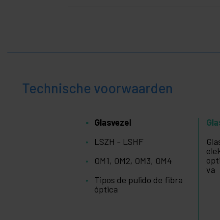
Technische voorwaarden
Glasvezel
Gla
LSZH - LSHF
Gla
ele
opt
OM1, OM2, OM3, OM4
va
Tipos de pulido de fibra
óptica