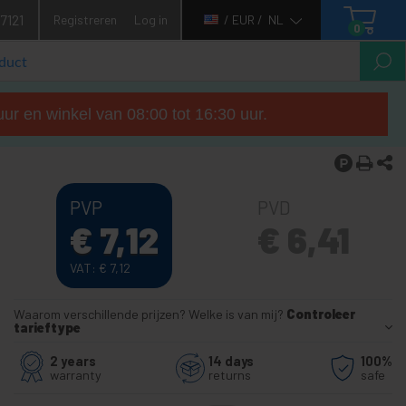
7121
Registreren
Log in
/ EUR /
NL
0
ur en winkel van 08:00 tot 16:30 uur.
PVP
PVD
€
7,12
€
6,41
VAT:
€
7,12
Waarom verschillende prijzen? Welke is van mij?
Controleer
tarieftype
2 years
14 days
100%
warranty
returns
safe