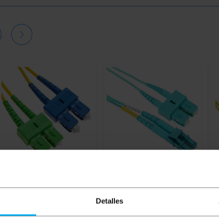
BEMATIK
Glasvezelkabel SC
BEMATIK
OM3
B
/ UPC naar SC / APC single
glasvezelkabel LC/PC-
SC
mode duplex 9/125 2 m OS2
SC/PC multimode duplex
mo
Detalles
50/125 van 1 m
O