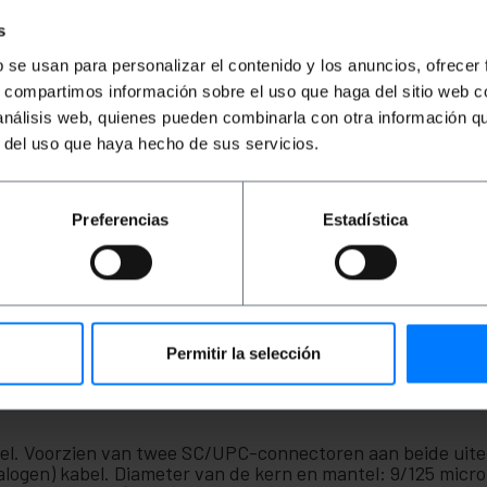
PVP
PVD
PVP
PVD
P
€
7,48
€
6,73
€
6,48
€
5,83
€
s
€
7,48
VAT inc.
€
6,48
VAT inc.
€
7
b se usan para personalizar el contenido y los anuncios, ofrecer
s, compartimos información sobre el uso que haga del sitio web 
REF:
REF:
Onmiddellijke levering
Onmiddellijke levering
 análisis web, quienes pueden combinarla con otra información q
FK013
FY082
Aantal
Aantal
r del uso que haya hecho de sus servicios.
Preferencias
Estadística
Permitir la selección
bel. Voorzien van twee SC/UPC-connectoren aan beide uit
logen) kabel. Diameter van de kern en mantel: 9/125 micro