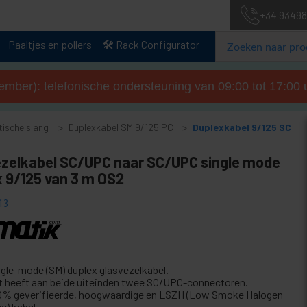
+34 93498
Paaltjes en pollers
🛠️ Rack Configurator
tember): telefonische ondersteuning van 09:00 tot 17:00 u
tische slang
Duplexkabel SM 9/125 PC
Duplexkabel 9/125 SC
ezelkabel SC/UPC naar SC/UPC single mode
x 9/125 van 3 m OS2
13
ngle-mode (SM) duplex glasvezelkabel.
t heeft aan beide uiteinden twee SC/UPC-connectoren.
0% geverifieerde, hoogwaardige en LSZH (Low Smoke Halogen
e) kabel.