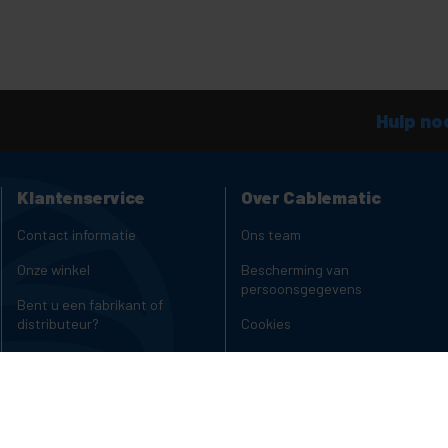
Hulp no
Klantenservice
Over Cablematic
Contact informatie
Ons team
Onze winkel
Bescherming van
persoonsgegevens
Bent u een fabrikant of
distributeur?
Cookies
Klachtenkanaal
Copyright en wettelijke
mededelingen
Laadwagens voor laptops en
tablets
Beoordelingen
Rack-kasten