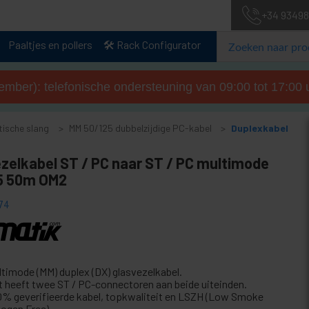
+34 93498
Paaltjes en pollers
🛠️ Rack Configurator
tember): telefonische ondersteuning van 09:00 tot 17:00 u
tische slang
MM 50/125 dubbelzijdige PC-kabel
Duplexkabel
ezelkabel ST / PC naar ST / PC multimode
5 50m OM2
74
ltimode (MM) duplex (DX) glasvezelkabel.
t heeft twee ST / PC-connectoren aan beide uiteinden.
0% geverifieerde kabel, topkwaliteit en LSZH (Low Smoke
logen Free).