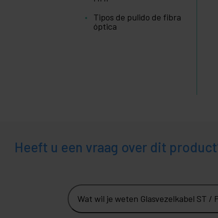
en
video
Tipos de pulido de fibra
+
Verlichting
óptica
en geluid
+
fotografie
+
Tools en
hardware
Beveiliging,
+
alarmen en
controle
+
Elektronica
en gadgets
Heeft u een vraag over dit product
Thuis
+
en
zakelijk
+
Vrije
tijd
Wat wil je weten Glasvezelkabel ST /
+
Medisch
gebied