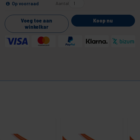
Aantal
Op voorraad
Voeg toe aan
Koop nu
winkelkar