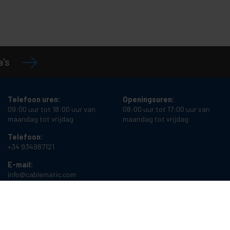
a's
Telefoon uren:
Openingsuren:
09:00 uur tot 18:00 uur van
08:00 uur tot 17:00 uur van
maandag tot vrijdag
maandag tot vrijdag
Telefoon:
+34 934987121
E-mail:
info@cablematic.com
Cablematic Dos Mil SLU, Santander 61, 08020 Barcelona, Spain
Btw-nummer:
ES-B62231261