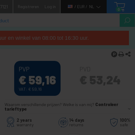
7121
Registreren
Log in
/ EUR /
NL
0
ur en winkel van 08:00 tot 16:30 uur.
PVP
PVD
€
59,16
€
53,24
VAT:
€
59,16
Waarom verschillende prijzen? Welke is van mij?
Controleer
tarieftype
2 years
14 days
100%
warranty
returns
safe