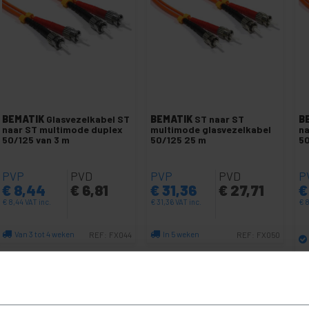
BEMATIK
Glasvezelkabel ST
BEMATIK
ST naar ST
B
naar ST multimode duplex
multimode glasvezelkabel
na
50/125 van 3 m
50/125 25 m
50
PVP
PVD
PVP
PVD
P
€
8,44
€
6,81
€
31,36
€
27,71
€
€
8,44
VAT inc.
€
31,36
VAT inc.
€
8
Van 3 tot 4 weken
In 5 weken
REF:
FX044
REF:
FX050
Aantal
Aantal