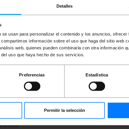
Detalles
s
b se usan para personalizar el contenido y los anuncios, ofrecer
s, compartimos información sobre el uso que haga del sitio web 
 análisis web, quienes pueden combinarla con otra información q
r del uso que haya hecho de sus servicios.
kabel. Het heeft twee ST / PC-connectoren aan beide uitei
gen Free). Sectie van de centrale kern en zijn voering, 50
 kleur en diameter van 7 mm. Kabel gepresenteerd in spoel 
Preferencias
Estadística
Permitir la selección
pte x hoogte): 23.0 x 23.0 x 5.5 cm
 x 5.5 cm