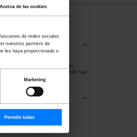
Acerca de las cookies
 funciones de redes sociales
con nuestros partners de
ue les haya proporcionado o
nden. 100% geverifieerde kabel,
/125 micron (µm). Kabel met ronde kap
50 m lang.
Marketing
Permitir todas