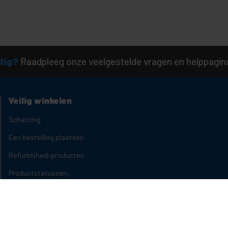
dig?
Raadpleeg onze veelgestelde vragen en helppagin
Veilig winkelen
Schatting
Een bestelling plaatsen
Refurbished-producten
Productstatussen:
Levertijden
Soorten kortingen
Kwantumkortingen